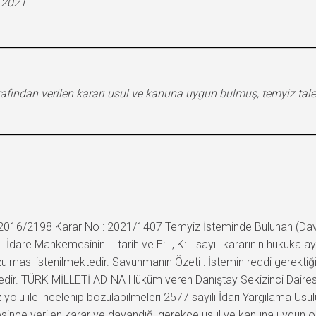
.2021
rafından verilen kararı usul ve kanuna uygun bulmuş, temyiz tal
2016/2198 Karar No : 2021/1407 Temyiz İsteminde Bulunan (Davacı) 
: … İdare Mahkemesinin … tarih ve E:…, K:… sayılı kararının hukuka a
ması istenilmektedir. Savunmanın Özeti : İstemin reddi gerektiği
edir. TÜRK MİLLETİ ADINA Hüküm veren Danıştay Sekizinci Dairesin
yolu ile incelenip bozulabilmeleri 2577 sayılı İdari Yargılama Usu
since verilen karar ve dayandığı gerekçe usul ve kanuna uygun ol