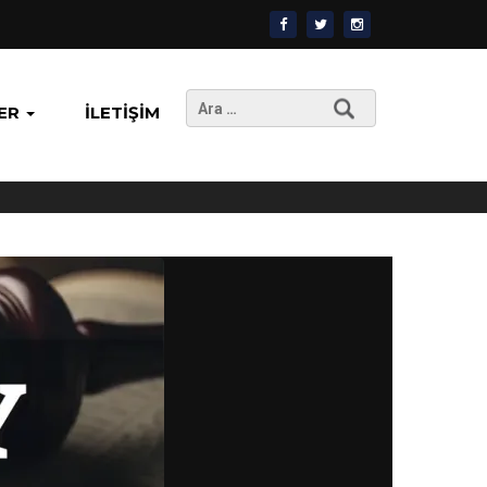
Arama:
ER
İLETIŞIM