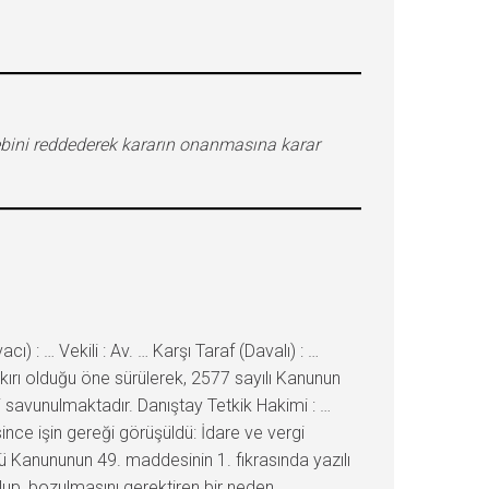
ebini reddederek kararın onanmasına karar
: … Vekili : Av. … Karşı Taraf (Davalı) : …
ykırı olduğu öne sürülerek, 2577 sayılı Kanunun
 savunulmaktadır. Danıştay Tetkik Hakimi : …
ce işin gereği görüşüldü: İdare ve vergi
lü Kanununun 49. maddesinin 1. fıkrasında yazılı
up, bozulmasını gerektiren bir neden