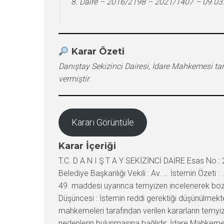
8. Daire – 2016/2198 – 2021/1407 – 09.03
Karar Özeti
Danıştay Sekizinci Dairesi, İdare Mahkemesi ta
vermiştir.
Kararı Görüntüle
Karar İçeriği
T.C. D A N I Ş T A Y SEKİZİNCİ DAİRE Esas No : 
Belediye Başkanlığı Vekili : Av. … İstemin Özeti 
49. maddesi uyarınca temyizen incelenerek bozul
Düşüncesi : İstemin reddi gerektiği düşünülmekt
mahkemeleri tarafından verilen kararların temyiz 
nedenlerin bulunmasına bağlıdır. İdare Mahkeme