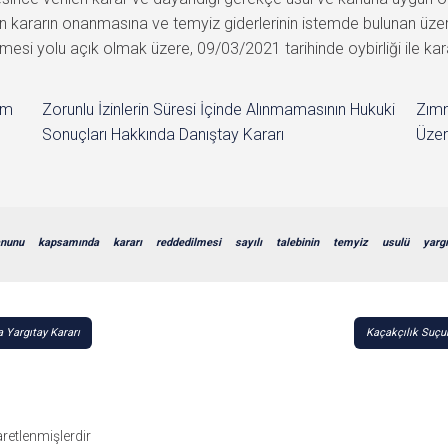
n kararın onanmasına ve temyiz giderlerinin istemde bulunan üzerin
mesi yolu açık olmak üzere, 09/03/2021 tarihinde oybirliği ile kara
im
Zorunlu İzinlerin Süresi İçinde Alınmamasının Hukuki
Zımn
Sonuçları Hakkında Danıştay Kararı
Üzer
nunu
kapsamında
kararı
reddedilmesi
sayılı
talebinin
temyiz
usulü
yarg
 Yargıtay Kararı
Kaçakçılık Suçu
şaretlenmişlerdir