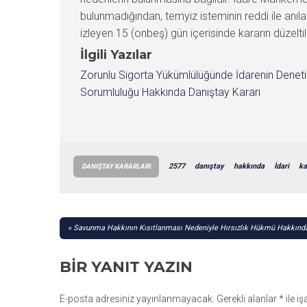
bulunmadığından, temyiz isteminin reddi ile anıla
izleyen 15 (onbeş) gün içerisinde kararın düzeltil
İlgili Yazılar
Zorunlu Sigorta Yükümlülüğünde İdarenin Denet
Sorumluluğu Hakkında Danıştay Kararı
2577
danıştay
hakkında
İdari
ka
DANIŞTAY KARARLARI
YAZI
Savunma Hakkının Kısıtlanması Nedeniyle Hırsızlık Hükmü Hakkında
GEZINMESI
BIR YANIT YAZIN
E-posta adresiniz yayınlanmayacak.
Gerekli alanlar
*
ile i