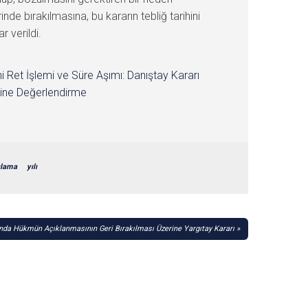
de bırakılmasına, bu kararın tebliğ tarihini
r verildi.
i Ret İşlemi ve Süre Aşımı: Danıştay Kararı
ine Değerlendirme
ılama
yılı
nda Hükmün Açıklanmasının Geri Bırakılması Üzerine Yargıtay Kararı