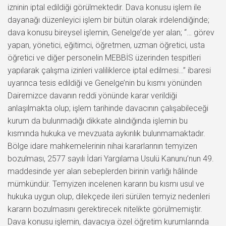
izninin iptal edildiği görülmektedir. Dava konusu işlem ile
dayanağı düzenleyici işlem bir bütün olarak irdelendiğinde;
dava konusu bireysel işlemin, Genelge’de yer alan; “… görev
yapan, yönetici, eğitimci, öğretmen, uzman öğretici, usta
öğretici ve diğer personelin MEBBİS üzerinden tespitleri
yapılarak çalışma izinleri valiliklerce iptal edilmesi…” ibaresi
uyarınca tesis edildiği ve Genelge’nin bu kısmı yönünden
Dairemizce davanın reddi yönünde karar verildiği
anlaşılmakta olup; işlem tarihinde davacının çalışabileceği
kurum da bulunmadığı dikkate alındığında işlemin bu
kısmında hukuka ve mevzuata aykırılık bulunmamaktadır.
Bölge idare mahkemelerinin nihai kararlarının temyizen
bozulması, 2577 sayılı İdari Yargılama Usulü Kanunu’nun 49.
maddesinde yer alan sebeplerden birinin varlığı hâlinde
mümkündür. Temyizen incelenen kararın bu kısmı usul ve
hukuka uygun olup, dilekçede ileri sürülen temyiz nedenleri
kararın bozulmasını gerektirecek nitelikte görülmemiştir.
Dava konusu işlemin, davacıya özel öğretim kurumlarında