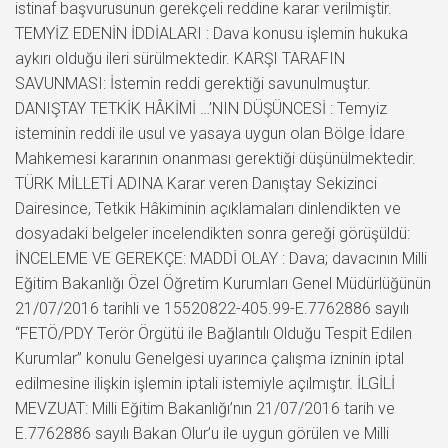
istinaf başvurusunun gerekçeli reddine karar verilmiştir.
TEMYİZ EDENİN İDDİALARI : Dava konusu işlemin hukuka
aykırı olduğu ileri sürülmektedir. KARŞI TARAFIN
SAVUNMASI: İstemin reddi gerektiği savunulmuştur.
DANIŞTAY TETKİK HÂKİMİ …’NIN DÜŞÜNCESİ : Temyiz
isteminin reddi ile usul ve yasaya uygun olan Bölge İdare
Mahkemesi kararının onanması gerektiği düşünülmektedir.
TÜRK MİLLETİ ADINA Karar veren Danıştay Sekizinci
Dairesince, Tetkik Hâkiminin açıklamaları dinlendikten ve
dosyadaki belgeler incelendikten sonra gereği görüşüldü:
İNCELEME VE GEREKÇE: MADDİ OLAY : Dava; davacının Milli
Eğitim Bakanlığı Özel Öğretim Kurumları Genel Müdürlüğünün
21/07/2016 tarihli ve 15520822-405.99-E.7762886 sayılı
“FETÖ/PDY Terör Örgütü ile Bağlantılı Olduğu Tespit Edilen
Kurumlar” konulu Genelgesi uyarınca çalışma izninin iptal
edilmesine ilişkin işlemin iptali istemiyle açılmıştır. İLGİLİ
MEVZUAT: Milli Eğitim Bakanlığı’nın 21/07/2016 tarih ve
E.7762886 sayılı Bakan Olur’u ile uygun görülen ve Milli