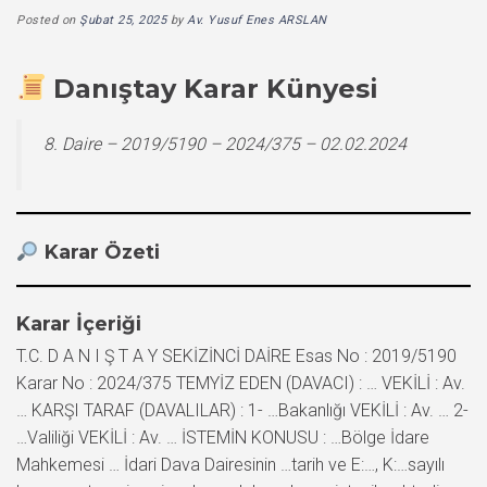
Posted on
Şubat 25, 2025
by
Av. Yusuf Enes ARSLAN
Danıştay Karar Künyesi
8. Daire – 2019/5190 – 2024/375 – 02.02.2024
Karar Özeti
Karar İçeriği
T.C. D A N I Ş T A Y SEKİZİNCİ DAİRE Esas No : 2019/5190
Karar No : 2024/375 TEMYİZ EDEN (DAVACI) : … VEKİLİ : Av.
… KARŞI TARAF (DAVALILAR) : 1- …Bakanlığı VEKİLİ : Av. … 2-
…Valiliği VEKİLİ : Av. … İSTEMİN KONUSU : …Bölge İdare
Mahkemesi … İdari Dava Dairesinin …tarih ve E:…, K:…sayılı