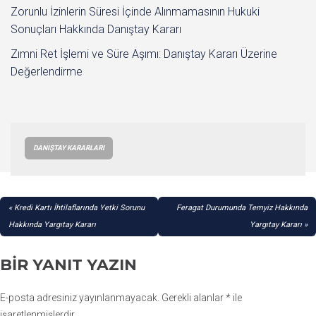
Zorunlu İzinlerin Süresi İçinde Alınmamasının Hukuki
Sonuçları Hakkında Danıştay Kararı
Zımni Ret İşlemi ve Süre Aşımı: Danıştay Kararı Üzerine
Değerlendirme
DANIŞTAY KARARLARI
YAZI
Kredi Kartı İhtilaflarında Yetki Sorunu
Feragat Durumunda Temyiz Hakkında
GEZINMESI
Hakkında Yargıtay Kararı
Yargıtay Kararı
BIR YANIT YAZIN
E-posta adresiniz yayınlanmayacak.
Gerekli alanlar
*
ile
işaretlenmişlerdir