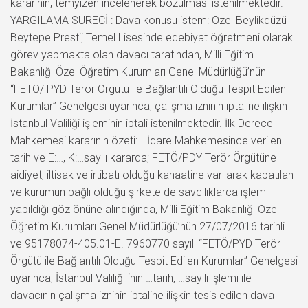
kararının, temyizen incelenerek bozulması istenilmektedir.
YARGILAMA SÜRECİ : Dava konusu istem: Özel Beylikdüzü
Beytepe Prestij Temel Lisesinde edebiyat öğretmeni olarak
görev yapmakta olan davacı tarafından, Milli Eğitim
Bakanlığı Özel Öğretim Kurumları Genel Müdürlüğü’nün
“FETÖ/ PYD Terör Örgütü ile Bağlantılı Olduğu Tespit Edilen
Kurumlar” Genelgesi uyarınca, çalışma izninin iptaline ilişkin
İstanbul Valiliği işleminin iptali istenilmektedir. İlk Derece
Mahkemesi kararının özeti: …İdare Mahkemesince verilen …
tarih ve E:…, K:…sayılı kararda; FETÖ/PDY Terör Örgütüne
aidiyet, iltisak ve irtibatı olduğu kanaatine varılarak kapatılan
ve kurumun bağlı olduğu şirkete de savcılıklarca işlem
yapıldığı göz önüne alındığında, Milli Eğitim Bakanlığı Özel
Öğretim Kurumları Genel Müdürlüğü’nün 27/07/2016 tarihli
ve 95178074-405.01-E. 7960770 sayılı “FETÖ/PYD Terör
Örgütü ile Bağlantılı Olduğu Tespit Edilen Kurumlar” Genelgesi
uyarınca, İstanbul Valiliği ‘nin …tarih, …sayılı işlemi ile
davacının çalışma izninin iptaline ilişkin tesis edilen dava