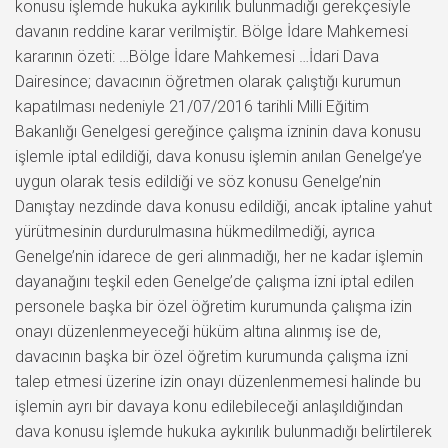
konusu işlemde hukuka aykırılık bulunmadığı gerekçesiyle
davanın reddine karar verilmiştir. Bölge İdare Mahkemesi
kararının özeti: …Bölge İdare Mahkemesi …İdari Dava
Dairesince; davacının öğretmen olarak çalıştığı kurumun
kapatılması nedeniyle 21/07/2016 tarihli Milli Eğitim
Bakanlığı Genelgesi gereğince çalışma izninin dava konusu
işlemle iptal edildiği, dava konusu işlemin anılan Genelge’ye
uygun olarak tesis edildiği ve söz konusu Genelge’nin
Danıştay nezdinde dava konusu edildiği, ancak iptaline yahut
yürütmesinin durdurulmasına hükmedilmediği, ayrıca
Genelge’nin idarece de geri alınmadığı, her ne kadar işlemin
dayanağını teşkil eden Genelge’de çalışma izni iptal edilen
personele başka bir özel öğretim kurumunda çalışma izin
onayı düzenlenmeyeceği hüküm altına alınmış ise de,
davacının başka bir özel öğretim kurumunda çalışma izni
talep etmesi üzerine izin onayı düzenlenmemesi halinde bu
işlemin ayrı bir davaya konu edilebileceği anlaşıldığından
dava konusu işlemde hukuka aykırılık bulunmadığı belirtilerek