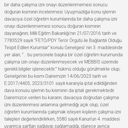
bir daha çalışma izni onayı düzenlenmemesi sonucu
doğuran kısmının incelenmesi: Uyuşmazlığa konu işlemin
davacıya özel öğretim kurumlarında bir daha çalışma izni
onayı düzenlenmemesi sonucu doğuran kısmının
dayanağının; Milli Eğitim Bakanlığı’nın 21/07/2016 tarih ve
7783529 sayılı “FETÖ/PDY Terör Örgütü ile Bağlantılı Olduğu
Tespit Edilen Kurumlar” konulu Genelgesi’ nin 3. maddesinde
yer alan; “… bu personele başka bir özel öğretim kurumunda
çalışma izin onayı düzenlenmeyecek ve MEBBİS üzerinde
gerekli bilgiler işlenecektir.” hükmü olduğu görülmekte olup;
Genelge’nin bu kısmı Dairemizin 14/06/2023 tarih ve
E:2017/4405, 2023/3101 sayılı kararıyla iptal edildiğinden
dava konusu işlemin bu kısmının da iptali gerekmektedir.
Dairemizce verilen bu kararın; davacıya doğrudan çalışma
izni düzenlenmesi anlamına gelmediği açık olup; özel
öğretim kurumlarında çalışmak isteyen kişilerin çalışma izni
talepleri değerlendirilirken, 5580 sayılı Kanun’un 4. maddesi
uyarınca şartları sağlayıp sağlamadığı, idarece ayrıca