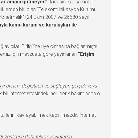
kâr amacı gütmeyen”
ifadesini kapsamalıdır.
liklerden biri olan “Telekomünikasyon Kurumu
a Yönetmelik” (24 Ekim 2007 ve 26680 sayılı
ıyla kamu kurum ve kuruluşları ile
ğlayıcıları Birliği”‘ne üye olmasına bağlanmıştır.
ilmemiz için mevzuata göre yayınlanan
“Erişim
riyi üreten, değiştiren ve sağlayan gerçek veya
k bir internet sitesindeki her içerik bakımından o
 türlerini kavrayabilmek kaçınılmazdır. İnternet
düzenlense dâhi tekrar yayınlama