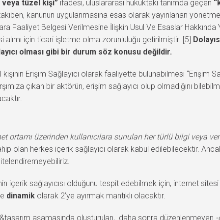
 veya tüzel kişi”
ifadesi, uluslararası hukuktaki tanımda geçen
“
i takiben, kanunun uygulanmasına esas olarak yayınlanan yönetme
lara Faaliyet Belgesi Verilmesine İlişkin Usul Ve Esaslar Hakkınd
 alımı için ticari işletme olma zorunluluğu getirilmiştir. [5]
Dolayıs
ayıcı olması gibi bir durum söz konusu değildir.
l kişinin Erişim Sağlayıcı olarak faaliyette bulunabilmesi “Erişim Sa
şımıza çıkan bir aktörün, erişim sağlayıcı olup olmadığını bileb
caktır.
net ortamı üzerinden kullanıcılara sunulan her türlü bilgi veya ve
ahip olan herkes içerik sağlayıcı olarak kabul edilebilecektir. Anca
nitelendiremeyebiliriz.
in içerik sağlayıcısı olduğunu tespit edebilmek için, internet sitesi
ve
dinamik
olarak 2’ye ayırmak mantıklı olacaktır.
uruluş&tasarım aşamasında oluşturulan, daha sonra düzenlenmeyen
-