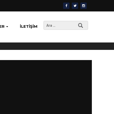
Arama:
ER
İLETIŞIM