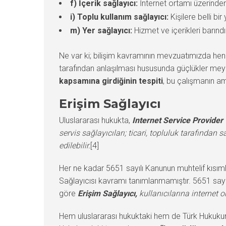
f) İçerik sağlayıcı:
İnternet ortamı üzerinden 
i) Toplu kullanım sağlayıcı:
Kişilere belli bi
m) Yer sağlayıcı:
Hizmet ve içerikleri barındı
Ne var ki; bilişim kavramının mevzuatımızda hen
tarafından anlaşılması hususunda güçlükler me
kapsamına girdiğinin tespiti
, bu çalışmanın am
Erişim Sağlayıcı
Uluslararası hukukta,
Internet Service Provider 
servis sağlayıcıları; ticari, topluluk tarafından 
edilebilir.
[4]
Her ne kadar 5651 sayılı Kanunun muhtelif kısımla
Sağlayıcısı kavramı tanımlanmamıştır. 5651 say
göre
Erişim Sağlayıcı,
kullanıcılarına internet
Hem uluslararası hukuktaki hem de Türk Hukukund