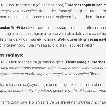
şlıklı 3 ncü maddesinin (g) bendine göre,
“İnternet toplu kullanı
erçek ve tüzel kişileri
”, ifade eder. Buna göre kişilerin internet 
alışanlarına internet kullanım olanağı sağlayan işyerleri, kamu kurum 
anılan Wi-Fi özellikli
modemler sebebiyle internet hattı sahibinin
 bağlanan cihaz (bilgisayar,telefon,vs.) olsa dâhi yalnızca ev halk
yılmamalıdır. Ancak,
sürekli olarak, Wi-Fi güvenlik şifresini p
bi
, internet toplu kullanım sağlayıcı olarak kabul edilmelidir.
ım sağlayıcı
lıklı 3 üncü maddesinin (l) bendine göre,
Ticari amaçla İnternet 
şılığı İnternet toplu kullanım sağlayıcılığı hizmeti veren veya bu
ın oynatılmasına imkân sağlayan gerçek ve tüzel kişileri,”
ifade ede
oplu kullanım sağlayıcılar için bilinmesi gereken bir tanım olan,
ğlayıcı olarak faaliyet gösteren gerçek veya tüzel kişiler tarafın
rihli 2559 sayılı Polis Vazife Ve Selahiyet Kanunu‟nun 7 nci ma