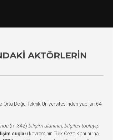
NDAKI AKTÖRLERIN
se Orta Doğu Teknik Üniversitesi’nden yapılan 64
ında
(m.342)
bilişim alanının; bilgileri toplayıp
lişim suçları
kavramının Türk Ceza Kanunu’na