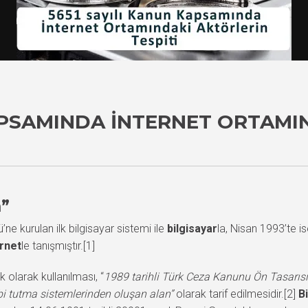
KAPSAMINDA İNTERNET ORTAMI
m”
ne kurulan ilk bilgisayar sistemi ile
bilgisayar
la, Nisan 1993’te i
ernet
le tanışmıştır.[1]
k olarak kullanılması, “
1989 tarihli Türk Ceza Kanunu Ön Tasarıs
abi tutma sistemlerinden oluşan alan”
olarak tarif edilmesidir.[2]
Bi