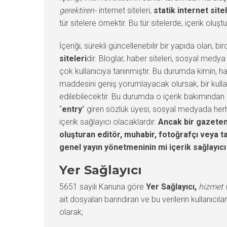
gerektiren-
internet siteleri,
statik internet site
tür sitelere örnektir. Bu tür sitelerde, içerik olu
İçeriği, sürekli güncellenebilir bir yapıda olan, b
siteleri
dir. Bloglar, haber siteleri, sosyal medya 
çok kullanıcıya tanınmıştır. Bu durumda kimin, 
maddesini geniş yorumlayacak olursak, bir kullanıc
edilebilecektir. Bu durumda o içerik bakımından 
“
entry
” giren sözlük üyesi, sosyal medyada herh
içerik sağlayıcı olacaklardır.
Ancak bir gazeteni
oluşturan editör, muhabir, fotoğrafçı veya ta
genel yayın yönetmeninin mi içerik sağlayı
Yer Sağlayıcı
5651 sayılı Kanuna göre
Yer Sağlayıcı,
hizmet v
ait dosyaları barındıran ve bu verilerin kullanıcıl
olarak;