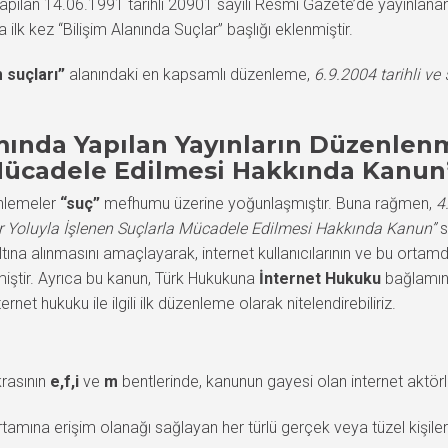
 yapılan 14.06.1991 tarihli 20901 sayılı Resmi Gazete’de yayınlana
lk kez “Bilişim Alanında Suçlar” başlığı eklenmiştir.
m suçları”
alanındaki en kapsamlı düzenleme,
6.9.2004 tarihli v
amında Yapılan Yayınların Düzenlen
 Mücadele Edilmesi Hakkında Kanun
enlemeler
“suç”
mefhumu üzerine yoğunlaşmıştır. Buna rağmen,
4
r Yoluyla İşlenen Suçlarla Mücadele Edilmesi Hakkında Kanun”
s
ltına alınmasını amaçlayarak, internet kullanıcılarının ve bu ortamd
rmiştir. Ayrıca bu kanun, Türk Hukukuna
İnternet Hukuku
bağlamınd
et hukuku ile ilgili ilk düzenleme olarak nitelendirebiliriz.
krasının
e,f,i
ve
m
bentlerinde, kanunun gayesi olan internet aktörl
ortamına erişim olanağı sağlayan her türlü gerçek veya tüzel kişileri