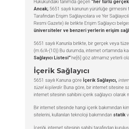
Hukukundaki tanımda geçen
“her türlü gerçek
Ancak;
5651 sayılı kanunun yürürlüğe girmesin
Tarafından Erişim Sağlayıcılara ve Yer Sağlayıcı
Resmi Gazete) ile birlikte Erişim Sağlayıcı belgesi
üniversiteler ve benzeri yerlerin erişim sağl
5651 sayılı Kanunla birlikte, bir gerçek veya tüze
(m.6/A-(10)) Bu durumda, internet ortamında kar
Sağlayıcı Listesi”
‘ne[6] göz atmamız yeterli ola
İçerik Sağlayıcı
5651 sayılı Kanuna göre
İçerik Sağlayıcı,
inter
tüzel kişilerdir.
Buna göre, bir internet sitesine s
internet sitesinin sahibini içerik sağlayıcı olarak 
Bir internet sitesinde hangi içerik bakımından kim
sitelerini, kullanılan teknoloji bakımından
statik
İçeriği, internet sitesinin sahibi tarafından k