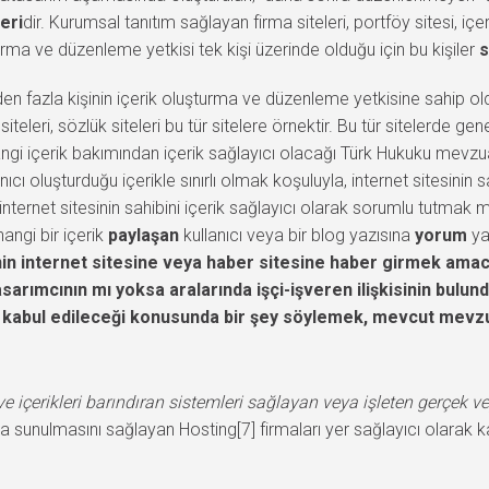
leri
dir. Kurumsal tanıtım sağlayan firma siteleri, portföy sitesi, iç
şturma ve düzenleme yetkisi tek kişi üzerinde olduğu için bu kişiler
s
irden fazla kişinin içerik oluşturma ve düzenleme yetkisine sahip oldu
siteleri, sözlük siteleri bu tür sitelere örnektir. Bu tür sitelerde g
hangi içerik bakımından içerik sağlayıcı olacağı Türk Hukuku me
ı oluşturduğu içerikle sınırlı olmak koşuluyla, internet sitesinin 
internet sitesinin sahibini içerik sağlayıcı olarak sorumlu tutma
angi bir içerik
paylaşan
kullanıcı veya bir blog yazısına
yorum
ya
n internet sitesine veya haber sitesine haber girmek amacıy
sarımcının mı yoksa aralarında işçi-işveren ilişkisinin bulu
cı kabul edileceği konusunda bir şey söylemek, mevcut mevz
e içerikleri barındıran sistemleri sağlayan veya işleten gerçek vey
ara sunulmasını sağlayan Hosting[7] firmaları yer sağlayıcı olarak ka