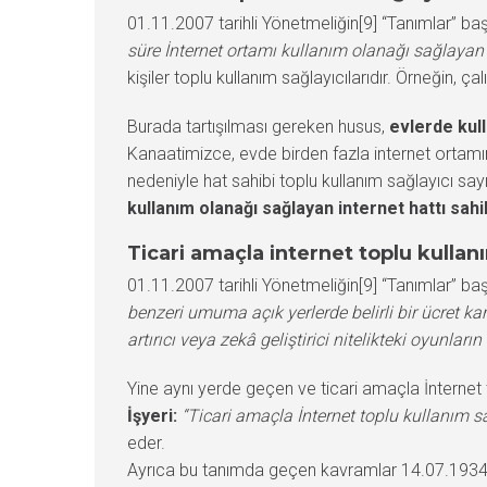
01.11.2007 tarihli Yönetmeliğin[9] “Tanımlar” ba
süre İnternet ortamı kullanım olanağı sağlayan g
kişiler toplu kullanım sağlayıcılarıdır. Örneğin, ç
Burada tartışılması gereken husus,
evlerde kull
Kanaatimizce, evde birden fazla internet ortamına
nedeniyle hat sahibi toplu kullanım sağlayıcı sa
kullanım olanağı sağlayan internet hattı sahi
Ticari amaçla internet toplu kullan
01.11.2007 tarihli Yönetmeliğin[9] “Tanımlar” baş
benzeri umuma açık yerlerde belirli bir ücret kar
artırıcı veya zekâ geliştirici nitelikteki oyunlar
Yine aynı yerde geçen ve ticari amaçla İnternet t
İşyeri:
“Ticari amaçla İnternet toplu kullanım sa
eder.
Ayrıca bu tanımda geçen kavramlar 14.07.1934 ta