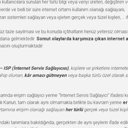
kullanıcılara sunulan her türlü bilgi veya veriyi üreten, değiştiren 
r yerde ve belli bir süre internet ortamı kullanım olanağı sağlayanı,
ran sistemleri sağlayan veya işleten gerçek veya tüzel kişileri, … 
üz taze sayılması ve bu konuda içtihatların henüz yetersiz olması
ydana gelmektedir.
Somut olaylarda karşımıza çıkan internet a
acını oluşturmaktadır.
– ISP (İnternet Servis Sağlayıcısı)
, kişilere ve şirketlere interne
sahip olunan,
kâr amacı gütmeyen
veya başka türlü özel olarak s
rında erişim sağlayıcı yerine “İnternet Servis Sağlayıcı” ifadesi 
ılı Kanun, tam olarak aynı olmamakla birlikte bu kavram yerine
er
 ortamına erişim olanağı sağlayan
her türlü
gerçek veya tüzel kişil
aki tanımlara bakıldığında, gerçekten de aynı şeylerin ifade edi