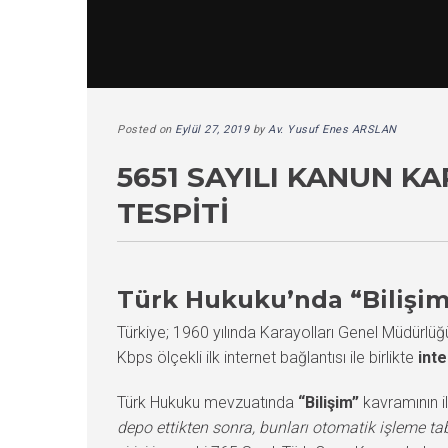
Posted on
Eylül 27, 2019
by
Av. Yusuf Enes ARSLAN
5651 SAYILI KANUN 
TESPITI
Türk Hukuku’nda “Bilişi
Türkiye; 1960 yılında Karayolları Genel Müdürlüğü’
Kbps ölçekli ilk internet bağlantısı ile birlikte
int
Türk Hukuku mevzuatında
“Bilişim”
kavramının il
depo ettikten sonra, bunları otomatik işleme t