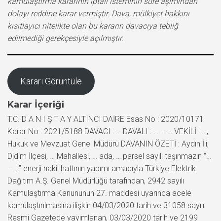
kamulaştırma kararının iptali isteminin süre aşımından
dolayı reddine karar vermiştir. Dava, mülkiyet hakkını
kısıtlayıcı nitelikte olan bu kararın davacıya tebliğ
edilmediği gerekçesiyle açılmıştır.
Kararı Görüntüle
Karar İçeriği
T.C. D A N I Ş T A Y ALTINCI DAİRE Esas No : 2020/10171
Karar No : 2021/5188 DAVACI : … DAVALI : … – … VEKİLİ : …,
Hukuk ve Mevzuat Genel Müdürü DAVANIN ÖZETİ : Aydın İli,
Didim İlçesi, … Mahallesi, … ada, … parsel sayılı taşınmazın “…
– …” enerji nakil hattının yapımı amacıyla Türkiye Elektrik
Dağıtım A.Ş. Genel Müdürlüğü tarafından, 2942 sayılı
Kamulaştırma Kanununun 27. maddesi uyarınca acele
kamulaştırılmasına ilişkin 04/03/2020 tarih ve 31058 sayılı
Resmi Gazetede yayımlanan, 03/03/2020 tarih ve 2199