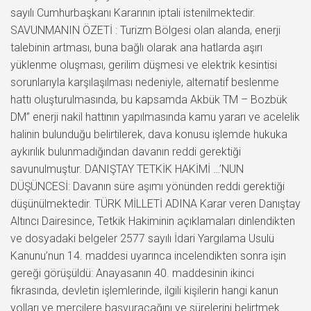
sayılı Cumhurbaşkanı Kararının iptali istenilmektedir.
SAVUNMANIN ÖZETİ : Turizm Bölgesi olan alanda, enerji
talebinin artması, buna bağlı olarak ana hatlarda aşırı
yüklenme oluşması, gerilim düşmesi ve elektrik kesintisi
sorunlarıyla karşılaşılması nedeniyle, alternatif beslenme
hattı oluşturulmasında, bu kapsamda Akbük TM – Bozbük
DM” enerji nakil hattının yapılmasında kamu yararı ve acelelik
halinin bulunduğu belirtilerek, dava konusu işlemde hukuka
aykırılık bulunmadığından davanın reddi gerektiği
savunulmuştur. DANIŞTAY TETKİK HAKİMİ …’NUN
DÜŞÜNCESİ: Davanın süre aşımı yönünden reddi gerektiği
düşünülmektedir. TÜRK MİLLETİ ADINA Karar veren Danıştay
Altıncı Dairesince, Tetkik Hakiminin açıklamaları dinlendikten
ve dosyadaki belgeler 2577 sayılı İdari Yargılama Usulü
Kanunu’nun 14. maddesi uyarınca incelendikten sonra işin
gereği görüşüldü: Anayasanın 40. maddesinin ikinci
fıkrasında, devletin işlemlerinde, ilgili kişilerin hangi kanun
yolları ve mercilere başvuracağını ve sürelerini belirtmek