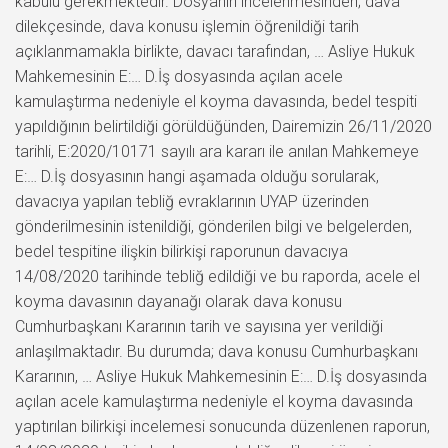
kabulü gerekmektedir. Dosyanın incelenmesinden; dava
dilekçesinde, dava konusu işlemin öğrenildiği tarih
açıklanmamakla birlikte, davacı tarafından, … Asliye Hukuk
Mahkemesinin E:… D.İş dosyasında açılan acele
kamulaştırma nedeniyle el koyma davasında, bedel tespiti
yapıldığının belirtildiği görüldüğünden, Dairemizin 26/11/2020
tarihli, E:2020/10171 sayılı ara kararı ile anılan Mahkemeye
E:… D.İş dosyasının hangi aşamada olduğu sorularak,
davacıya yapılan tebliğ evraklarının UYAP üzerinden
gönderilmesinin istenildiği, gönderilen bilgi ve belgelerden,
bedel tespitine ilişkin bilirkişi raporunun davacıya
14/08/2020 tarihinde tebliğ edildiği ve bu raporda, acele el
koyma davasının dayanağı olarak dava konusu
Cumhurbaşkanı Kararının tarih ve sayısına yer verildiği
anlaşılmaktadır. Bu durumda; dava konusu Cumhurbaşkanı
Kararının, … Asliye Hukuk Mahkemesinin E:… D.İş dosyasında
açılan acele kamulaştırma nedeniyle el koyma davasında
yaptırılan bilirkişi incelemesi sonucunda düzenlenen raporun,