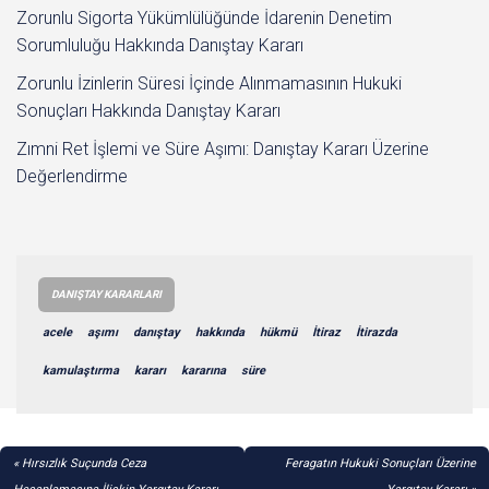
Zorunlu Sigorta Yükümlülüğünde İdarenin Denetim
Sorumluluğu Hakkında Danıştay Kararı
Zorunlu İzinlerin Süresi İçinde Alınmamasının Hukuki
Sonuçları Hakkında Danıştay Kararı
Zımni Ret İşlemi ve Süre Aşımı: Danıştay Kararı Üzerine
Değerlendirme
DANIŞTAY KARARLARI
acele
aşımı
danıştay
hakkında
hükmü
İtiraz
İtirazda
kamulaştırma
kararı
kararına
süre
YAZI
Hırsızlık Suçunda Ceza
Feragatın Hukuki Sonuçları Üzerine