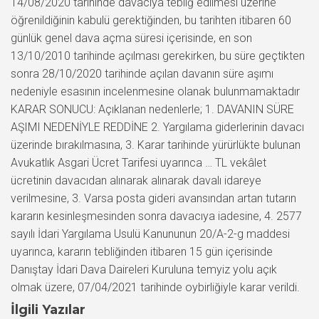
14/08/2020 tarihinde davacıya tebliğ edilmesi üzerine
öğrenildiğinin kabulü gerektiğinden, bu tarihten itibaren 60
günlük genel dava açma süresi içerisinde, en son
13/10/2010 tarihinde açılması gerekirken, bu süre geçtikten
sonra 28/10/2020 tarihinde açılan davanın süre aşımı
nedeniyle esasının incelenmesine olanak bulunmamaktadır
KARAR SONUCU: Açıklanan nedenlerle; 1. DAVANIN SÜRE
AŞIMI NEDENİYLE REDDİNE 2. Yargılama giderlerinin davacı
üzerinde bırakılmasına, 3. Karar tarihinde yürürlükte bulunan
Avukatlık Asgari Ücret Tarifesi uyarınca … TL vekâlet
ücretinin davacıdan alınarak alınarak davalı idareye
verilmesine, 3. Varsa posta gideri avansından artan tutarın
kararın kesinleşmesinden sonra davacıya iadesine, 4. 2577
sayılı İdari Yargılama Usulü Kanununun 20/A-2-g maddesi
uyarınca, kararın tebliğinden itibaren 15 gün içerisinde
Danıştay İdari Dava Daireleri Kuruluna temyiz yolu açık
olmak üzere, 07/04/2021 tarihinde oybirliğiyle karar verildi.
İlgili Yazılar