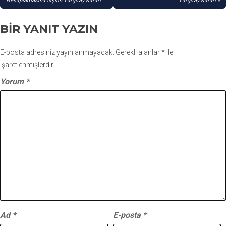
GEZINMESI
Hesaplamasına İlişkin Yargıtay Kararı
Yargıtay Kararı
BIR YANIT YAZIN
E-posta adresiniz yayınlanmayacak.
Gerekli alanlar
*
ile
işaretlenmişlerdir
Yorum
*
Ad
*
E-posta
*