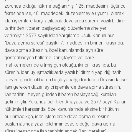
zorunda olduğu hükme bağlanmış; 125. maddesinin üçüncü
fıkrasında ise, 40. maddedeki düzenlemeyle uyumlu olarak
idari işlemlere karşı açılacak davalarda sürenin yazılı bildirim
tarihinden itibaren başlayacağı düzenlemesine yer
verilmiştir. 2577 sayılı İdari Yargılama Usulü Kanununun
“Dava açma süresi” başlıklı 7. maddesinin birinci fıkrasında,
dava açma süresinin, özel kanunlarında ayrı süre
gösterilmeyen hallerde Danıştay’da ve idare
mahkemelerinde altmış gün olduğu; ikinci fıkrasında, bu
sürenin, idari uyuşmazlıklarda yazılı bildirimin yapıldığı tarihi
izleyen günden itibaren başlayacağı; dördüncü fıkrasında ise,
ilanı gereken düzenleyici işlemlerde dava açma süresinin,
ilan tarihini izleyen günden itibaren başlayacağı kuralları
getirilmiştir. Yukarıda belirtilen Anayasa ve 2577 sayılı Kanun
hükümleri karşısında; özel kanunlarında aksine bir hüküm
bulunmadıkça, idari işlemlerde dava açma süresinin
başlamasında yazılı bildirimin esas olduğu, dava açma
süresi hesabında ilan tarihinin ancak “ilanı gereken”