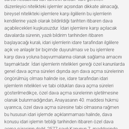
düzenleyici nitelikteki işlemler açısından dikkate alınacağı,
bireysel nitelikteki işlemlere karşı ilgililerin bu işlemlerin
kendilerine yazılı olarak bildirildiği tarihten itibaren dava
açabilecekleri kuşkusuzdur. İdari işlemlere karşı açılacak
davalarda sürenin, yazılı bildirim tarihinden itibaren
başlayacağı kuralı, idari işlemlerin idare tarafından ilgililere
açık ve anlaşılır bir biçimde duyurulması ve bu işlemlere
karşı dava yoluna başvurmalarına olanak sağlama amacını
taşımaktadır. İdari işlemlerin nitelikleri gereği özel kanunlarda
genel dava açma süreleri dışında ayrı dava açma sürelerinin
öngörülmüş olması halinde ise, idare tarafından idari
işlemlerin nitelikleri ve tabi oldukları dava açma süreleri
gösterilmedikçe, özel dava açma sürelerinin işletilmesine
olanak bulunmadığından, Anayasanın 40. maddesi hükmü
uyarınca, özel dava açma süresine tabi olmasına rağmen
bu hususun idari işlemde açıklanmaması halinde, dava
konusu idari işlemin tebliği tarihinden itibaren özel dava
açma süresinin değil, 2577 sayılı Kanunun 7. maddesinde