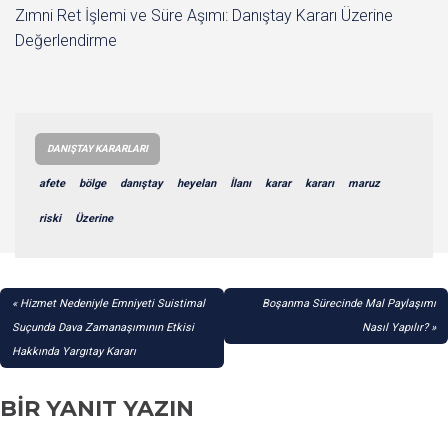
Zımni Ret İşlemi ve Süre Aşımı: Danıştay Kararı Üzerine
Değerlendirme
DANIŞTAY KARARLARI
afete
bölge
danıştay
heyelan
İlanı
karar
kararı
maruz
riski
Üzerine
YAZI
Hizmet Nedeniyle Emniyeti Suistimal
Boşanma Sürecinde Mal Paylaşımı
GEZINMESI
Suçunda Dava Zamanaşımının Etkisi
Nasıl Yapılır?
Hakkında Yargıtay Kararı
BIR YANIT YAZIN