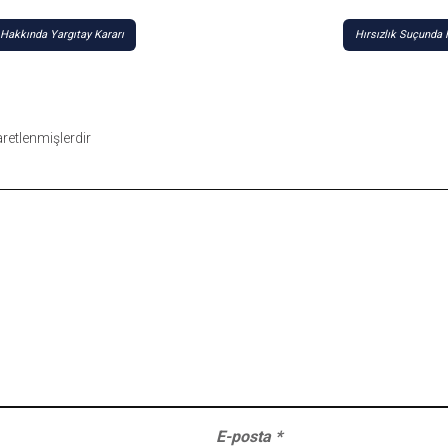
akkında Yargıtay Kararı
Hırsızlık Suçunda
şaretlenmişlerdir
E-posta
*