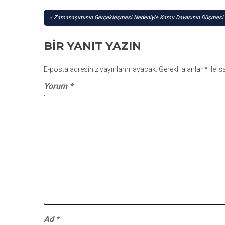
YAZI
Zamanaşımının Gerçekleşmesi Nedeniyle Kamu Davasının Düşmesi H
GEZINMESI
BIR YANIT YAZIN
E-posta adresiniz yayınlanmayacak.
Gerekli alanlar
*
ile i
Yorum
*
Ad
*