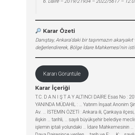
6. Daire – 2019/21934 – 2022/5617 – 12.
Karar Özeti
Danıştay, Ankara’daki bir taşınmazın akaryakıt v
değerlendirerek, Bölge İdare Mahkemesi’nin ist
Kararı Görüntüle
Karar İçeriği
T.C. D A N I Ş T A Y ALTINCI DAİRE Esas No : 
YANINDA MÜDAHİL : … Yatırım İnşaat Anonim Şirket
Av. … İSTEMİN ÖZETİ : Ankara ili, Çankaya ilçesi,
ilişkin … tarihli, … sayılı büyükşehir belediye mec
işlemin iptali yolundaki … İdare Mahkemesinin … t
Dava Dairesince verilen … tarih ve E:… , K:… say