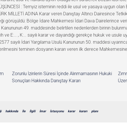
ŞÜNCESİ : Temyiz isteminin reddi ile usul ve yasaya uygun olan
RK MİLLETİ ADINA Karar veren Danıştay Altıncı Dairesince Tetkik
ği görüşüldü: Bölge İdare Mahkemesi İdari Dava Dairelerince veril
lü Kanununun 49. maddesinde belirtilen nedenlerden birinin bulun
ih ve E:… , K:… sayılı karar ve dayandığı gerekçe hukuk ve usule 
7 sayılı İdari Yargılama Usulü Kanununun 50. maddesi uyarınca, b
nderilmesini teminen dosyanın kararı veren ilk derece Mahkemesi
im
Zorunlu İzinlerin Süresi İçinde Alınmamasının Hukuki
Zımn
Sonuçları Hakkında Danıştay Kararı
Üzer
ği
hakkında
İle
İlgili
İmar
İstasyonu
karar
kararı
planı