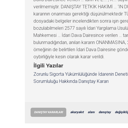
verilmemiştir. DANIŞTAY TETKİK HAKİMİ … ‘IN DÜ
kararının onanması gerektiği düşünülmektedir TÜ
dosyadaki belgeler incelendikten sonra işin gere
bozulabilmeleri 2577 sayılı İdari Yargılama Usu
Mahkemesi … İdari Dava Dairesince verilen … tar
bulunmadığından, anılan kararın ONANMASINA, 257
örneğinin de belirtilen İdari Dava Dairesine gö
oybirliğiyle kesin olarak karar verildi.
İlgili Yazılar
Zorunlu Sigorta Yükümlülüğünde İdarenin Denet
Sorumluluğu Hakkında Danıştay Kararı
akaryakıt
alanı
danıştay
değişikli
DANIŞTAY KARARLARI