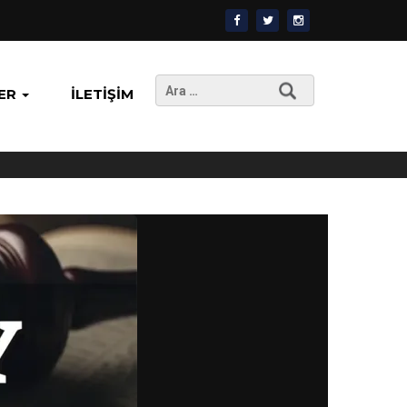
Arama:
ER
İLETIŞIM