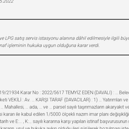
05.2022
e LPG satış servis istasyonu alanına dâhil edilmesiyle ilgili büyü
inaf işleminin hukuka uygun olduğuna karar verdi.
2019/21934 Karar No : 2022/5617 TEMYİZ EDEN (DAVALI) : … Beledi
i VEKİLİ : Av. … KARŞI TARAF (DAVACILAR) : 1) … Yatırımları ve İşl
 … Mahallesi, … ada, … ve … parsel sayılı taşınmazların akaryakıt 
lisi kararı ile kabul edilen 1/5000 ölçekli nazım imar planı değişikl
arih ve E:… , K:… sayılı kararına karşı yapılan istinaf başvurusun
ılı kararın, usul ve hukuka aykırı olduğu ileri sürülerek bozulmas