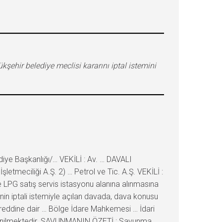
kşehir belediye meclisi kararını iptal istemini
ye Başkanlığı/… VEKİLİ : Av. … DAVALI
etmeciliği A.Ş. 2) … Petrol ve Tic. A.Ş. VEKİLİ :
ve LPG satış servis istasyonu alanına alınmasına
iğinin iptali istemiyle açılan davada, dava konusu
un reddine dair … Bölge İdare Mahkemesi … İdari
ı istenilmektedir. SAVUNMANIN ÖZETİ : Savunma