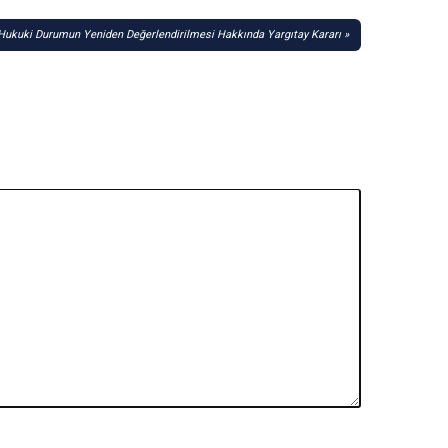
 Hukuki Durumun Yeniden Değerlendirilmesi Hakkında Yargıtay Kararı