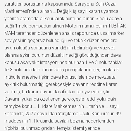
yürütülen soruşturma kapsamında Sarayönü Sulh Ceza
Mahkemesi’nden alınan … Değişik İş sayılı kararı uyarınca
yapılan aramada el konularak numune alınan 3 nolu adaya
bağlı 1 nolu pompadan alınan Motorin numunesinin TÜBİTAK
MAM tarafından düzenlenen analiz raporunda ulusal marker
seviyesinin geçersiz bulunduğu ve teknik düzenlemelere
aykırı olduğu sonucuna varıldığının belirtildiği ve vaziyet
planına aykırı durumun düzeltilmediği görüldüğünden dava
konusu akaryakıt istasyonunda bulunan 1 ve 3 nolu tanklar
ile 3 nolu adada bulunan satış pompalarının geçici olarak
mühürlenmesine ilişkin dava konusu işlemde mevzuata
aykırılık bulunmadığı gerekçesiyle davanın reddine karar
verilmiş, bu karar davacı tarafından temyiz edilmiştir.
Davanın yukarıda özetlenen gerekçeyle reddi yolundaki
temyize konu … 1. İdare Mahkemesi’nin … tarih ve … sayılı
kararında, 2577 sayılı İdari Yargılama Usulü Kanunu’nun 49.
maddesinin 1. fıkrasında sayılan bozma nedenlerinden
hiçbirisi bulunmadığından, temyiz istemi yerinde