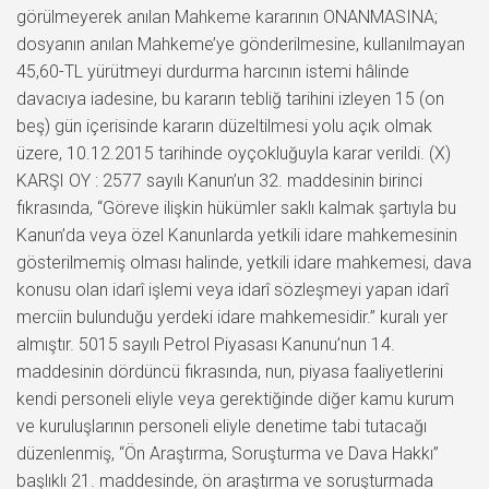
görülmeyerek anılan Mahkeme kararının ONANMASINA;
dosyanın anılan Mahkeme’ye gönderilmesine, kullanılmayan
45,60-TL yürütmeyi durdurma harcının istemi hâlinde
davacıya iadesine, bu kararın tebliğ tarihini izleyen 15 (on
beş) gün içerisinde kararın düzeltilmesi yolu açık olmak
üzere, 10.12.2015 tarihinde oyçokluğuyla karar verildi. (X)
KARŞI OY : 2577 sayılı Kanun’un 32. maddesinin birinci
fıkrasında, “Göreve ilişkin hükümler saklı kalmak şartıyla bu
Kanun’da veya özel Kanunlarda yetkili idare mahkemesinin
gösterilmemiş olması halinde, yetkili idare mahkemesi, dava
konusu olan idarî işlemi veya idarî sözleşmeyi yapan idarî
merciin bulunduğu yerdeki idare mahkemesidir.” kuralı yer
almıştır. 5015 sayılı Petrol Piyasası Kanunu’nun 14.
maddesinin dördüncü fıkrasında, nun, piyasa faaliyetlerini
kendi personeli eliyle veya gerektiğinde diğer kamu kurum
ve kuruluşlarının personeli eliyle denetime tabi tutacağı
düzenlenmiş, “Ön Araştırma, Soruşturma ve Dava Hakkı”
başlıklı 21. maddesinde, ön araştırma ve soruşturmada