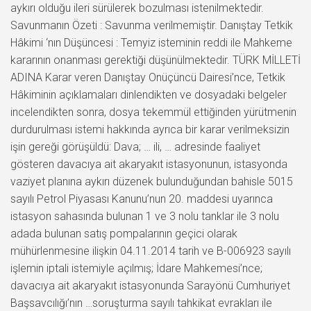
aykırı olduğu ileri sürülerek bozulması istenilmektedir.
Savunmanın Özeti : Savunma verilmemiştir. Danıştay Tetkik
Hâkimi ‘nın Düşüncesi : Temyiz isteminin reddi ile Mahkeme
kararının onanması gerektiği düşünülmektedir. TÜRK MİLLETİ
ADINA Karar veren Danıştay Onüçüncü Dairesi’nce, Tetkik
Hâkiminin açıklamaları dinlendikten ve dosyadaki belgeler
incelendikten sonra, dosya tekemmül ettiğinden yürütmenin
durdurulması istemi hakkında ayrıca bir karar verilmeksizin
işin gereği görüşüldü: Dava; … ili, … adresinde faaliyet
gösteren davacıya ait akaryakıt istasyonunun, istasyonda
vaziyet planına aykırı düzenek bulunduğundan bahisle 5015
sayılı Petrol Piyasası Kanunu’nun 20. maddesi uyarınca
istasyon sahasında bulunan 1 ve 3 nolu tanklar ile 3 nolu
adada bulunan satış pompalarının geçici olarak
mühürlenmesine ilişkin 04.11.2014 tarih ve B-006923 sayılı
işlemin iptali istemiyle açılmış; İdare Mahkemesi’nce;
davacıya ait akaryakıt istasyonunda Sarayönü Cumhuriyet
Başsavcılığı’nın …soruşturma sayılı tahkikat evrakları ile