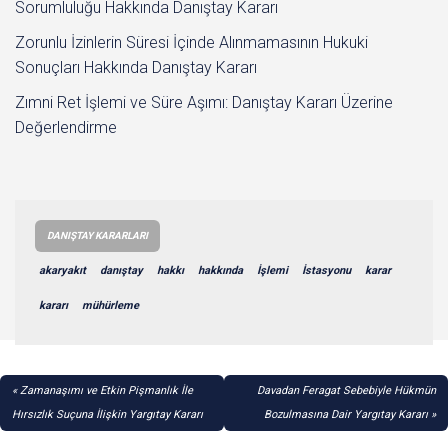
Sorumluluğu Hakkında Danıştay Kararı
Zorunlu İzinlerin Süresi İçinde Alınmamasının Hukuki
Sonuçları Hakkında Danıştay Kararı
Zımni Ret İşlemi ve Süre Aşımı: Danıştay Kararı Üzerine
Değerlendirme
DANIŞTAY KARARLARI
akaryakıt
danıştay
hakkı
hakkında
İşlemi
İstasyonu
karar
kararı
mühürleme
YAZI
Zamanaşımı ve Etkin Pişmanlık İle
Davadan Feragat Sebebiyle Hükmün
GEZINMESI
Hırsızlık Suçuna İlişkin Yargıtay Kararı
Bozulmasına Dair Yargıtay Kararı