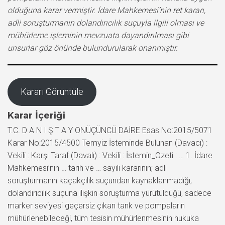
olduğuna karar vermiştir. İdare Mahkemesi’nin ret kararı,
adli soruşturmanın dolandırıcılık suçuyla ilgili olması ve
mühürleme işleminin mevzuata dayandırılması gibi
unsurlar göz önünde bulundurularak onanmıştır.
Kararı Görüntüle
Karar İçeriği
T.C. D A N I Ş T A Y ONÜÇÜNCÜ DAİRE Esas No:2015/5071
Karar No:2015/4500 Temyiz İsteminde Bulunan (Davacı) :
Vekili : Karşı Taraf (Davalı) : Vekili : İstemin_Özeti : … 1. İdare
Mahkemesi’nin … tarih ve … sayılı kararının; adli
soruşturmanın kaçakçılık suçundan kaynaklanmadığı,
dolandırıcılık suçuna ilişkin soruşturma yürütüldüğü, sadece
marker seviyesi geçersiz çıkan tank ve pompaların
mühürlenebileceği, tüm tesisin mühürlenmesinin hukuka