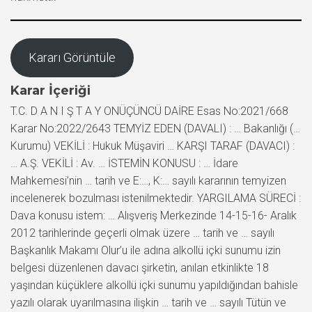
Kararı Görüntüle
Karar İçeriği
T.C. D A N I Ş T A Y ONÜÇÜNCÜ DAİRE Esas No:2021/668
Karar No:2022/2643 TEMYİZ EDEN (DAVALI) : … Bakanlığı (…
Kurumu) VEKİLİ : Hukuk Müşaviri … KARŞI TARAF (DAVACI) :
… A.Ş. VEKİLİ : Av. … İSTEMİN KONUSU : … İdare
Mahkemesi’nin … tarih ve E:…, K:… sayılı kararının temyizen
incelenerek bozulması istenilmektedir. YARGILAMA SÜRECİ :
Dava konusu istem: … Alışveriş Merkezinde 14-15-16- Aralık
2012 tarihlerinde geçerli olmak üzere … tarih ve … sayılı
Başkanlık Makamı Olur’u ile adına alkollü içki sunumu izin
belgesi düzenlenen davacı şirketin, anılan etkinlikte 18
yaşından küçüklere alkollü içki sunumu yapıldığından bahisle
yazılı olarak uyarılmasına ilişkin … tarih ve … sayılı Tütün ve