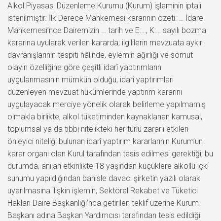
Alkol Piyasası Düzenleme Kurumu (Kurum) işleminin iptali
istenilmiştir. İlk Derece Mahkemesi kararının özeti: … İdare
Mahkemesi’nce Dairemizin … tarih ve E:…, K:… sayılı bozma
kararına uyularak verilen kararda; ilgililerin mevzuata aykırı
davranışlarının tespiti hâlinde, eylemin ağırlığı ve somut
olayın özelliğine göre çeşitli idarî yaptırımların
uygulanmasının mümkün olduğu, idarî yaptırımları
düzenleyen mevzuat hükümlerinde yaptırım kararını
uygulayacak merciye yönelik olarak belirleme yapılmamış
olmakla birlikte, alkol tüketiminden kaynaklanan kamusal,
toplumsal ya da tıbbi nitelikteki her türlü zararlı etkileri
önleyici niteliği bulunan idarî yaptırım kararlarının Kurum’un
karar organı olan Kurul tarafından tesis edilmesi gerektiği; bu
durumda, anılan etkinlikte 18 yaşından küçüklere alkollü içki
sunumu yapıldığından bahisle davacı şirketin yazılı olarak
uyarılmasına ilişkin işlemin, Sektörel Rekabet ve Tüketici
Hakları Daire Başkanlığı’nca getirilen teklif üzerine Kurum
Başkanı adına Başkan Yardımcısı tarafından tesis edildiği