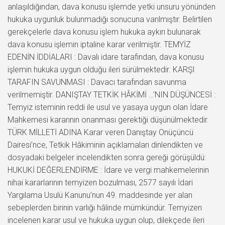
anlaşıldığından, dava konusu işlemde yetki unsuru yönünden
hukuka uygunluk bulunmadığı sonucuna varılmıştır. Belirtilen
gerekçelerle dava konusu işlem hukuka aykırı bulunarak
dava konusu işlemin iptaline karar verilmiştir. TEMYİZ
EDENİN İDDİALARI : Davalı idare tarafından, dava konusu
işlemin hukuka uygun olduğu ileri sürülmektedir. KARŞI
TARAFIN SAVUNMASI : Davacı tarafından savunma
verilmemiştir. DANIŞTAY TETKİK HÂKİMİ …’NIN DÜŞÜNCESİ :
Temyiz isteminin reddi ile usul ve yasaya uygun olan İdare
Mahkemesi kararının onanması gerektiği düşünülmektedir.
TÜRK MİLLETİ ADINA Karar veren Danıştay Onüçüncü
Dairesi’nce, Tetkik Hâkiminin açıklamaları dinlendikten ve
dosyadaki belgeler incelendikten sonra gereği görüşüldü:
HUKUKİ DEĞERLENDİRME : İdare ve vergi mahkemelerinin
nihai kararlarının temyizen bozulması, 2577 sayılı İdari
Yargılama Usulü Kanunu’nun 49. maddesinde yer alan
sebeplerden birinin varlığı hâlinde mümkündür. Temyizen
incelenen karar usul ve hukuka uygun olup, dilekçede ileri