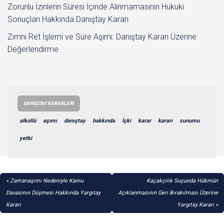
Zorunlu İzinlerin Süresi İçinde Alınmamasının Hukuki
Sonuçları Hakkında Danıştay Kararı
Zımni Ret İşlemi ve Süre Aşımı: Danıştay Kararı Üzerine
Değerlendirme
DANIŞTAY KARARLARI
alkollü
aşımı
danıştay
hakkında
İçki
karar
kararı
sunumu
yetki
YAZI
Zamanaşımı Nedeniyle Kamu
Kaçakçılık Suçunda Hükmün
GEZINMESI
Davasının Düşmesi Hakkında Yargıtay
Açıklanmasının Geri Bırakılması Üzerine
Kararı
Yargıtay Kararı