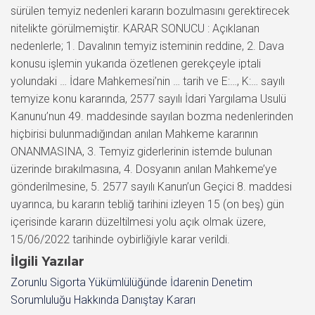
sürülen temyiz nedenleri kararın bozulmasını gerektirecek
nitelikte görülmemiştir. KARAR SONUCU : Açıklanan
nedenlerle; 1. Davalının temyiz isteminin reddine, 2. Dava
konusu işlemin yukarıda özetlenen gerekçeyle iptali
yolundaki … İdare Mahkemesi’nin … tarih ve E:…, K:… sayılı
temyize konu kararında, 2577 sayılı İdari Yargılama Usulü
Kanunu’nun 49. maddesinde sayılan bozma nedenlerinden
hiçbirisi bulunmadığından anılan Mahkeme kararının
ONANMASINA, 3. Temyiz giderlerinin istemde bulunan
üzerinde bırakılmasına, 4. Dosyanın anılan Mahkeme’ye
gönderilmesine, 5. 2577 sayılı Kanun’un Geçici 8. maddesi
uyarınca, bu kararın tebliğ tarihini izleyen 15 (on beş) gün
içerisinde kararın düzeltilmesi yolu açık olmak üzere,
15/06/2022 tarihinde oybirliğiyle karar verildi.
İlgili Yazılar
Zorunlu Sigorta Yükümlülüğünde İdarenin Denetim
Sorumluluğu Hakkında Danıştay Kararı