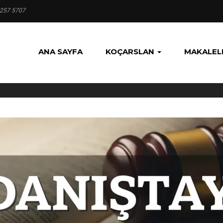
 257 5707
ANA SAYFA
KOÇARSLAN
MAKALEL