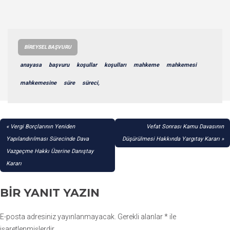
BIREYSEL BAŞVURU
anayasa
başvuru
koşullar
koşulları
mahkeme
mahkemesi
mahkemesine
süre
süreci,
YAZI
Vergi Borçlarının Yeniden
Vefat Sonrası Kamu Davasının
GEZINMESI
Yapılandırılması Sürecinde Dava
Düşürülmesi Hakkında Yargıtay Kararı
Vazgeçme Hakkı Üzerine Danıştay
Kararı
BIR YANIT YAZIN
E-posta adresiniz yayınlanmayacak.
Gerekli alanlar
*
ile
işaretlenmişlerdir