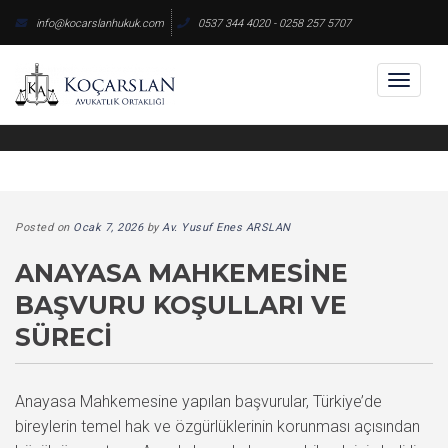
Skip
info@kocarslanhukuk.com
0537 344 4020 - 0258 257 5707
to
content
Toggl
naviga
Posted on
Ocak 7, 2026
by
Av. Yusuf Enes ARSLAN
ANAYASA MAHKEMESINE
BAŞVURU KOŞULLARI VE
SÜRECI
Anayasa Mahkemesine yapılan başvurular, Türkiye’de
bireylerin temel hak ve özgürlüklerinin korunması açısından