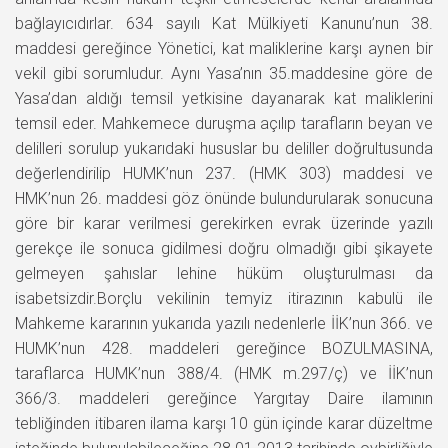
bağlayıcıdırlar. 634 sayılı Kat Mülkiyeti Kanunu’nun 38.
maddesi gereğince Yönetici, kat maliklerine karşı aynen bir
vekil gibi sorumludur. Aynı Yasa’nın 35.maddesine göre de
Yasa’dan aldığı temsil yetkisine dayanarak kat maliklerini
temsil eder. Mahkemece duruşma açılıp tarafların beyan ve
delilleri sorulup yukarıdaki hususlar bu deliller doğrultusunda
değerlendirilip HUMK’nun 237. (HMK 303) maddesi ve
HMK’nun 26. maddesi göz önünde bulundurularak sonucuna
göre bir karar verilmesi gerekirken evrak üzerinde yazılı
gerekçe ile sonuca gidilmesi doğru olmadığı gibi şikayete
gelmeyen şahıslar lehine hüküm oluşturulması da
isabetsizdir.Borçlu vekilinin temyiz itirazının kabulü ile
Mahkeme kararının yukarıda yazılı nedenlerle İİK’nun 366. ve
HUMK’nun 428. maddeleri gereğince BOZULMASINA,
taraflarca HUMK’nun 388/4. (HMK m.297/ç) ve İİK’nun
366/3. maddeleri gereğince Yargıtay Daire ilamının
tebliğinden itibaren ilama karşı 10 gün içinde karar düzeltme