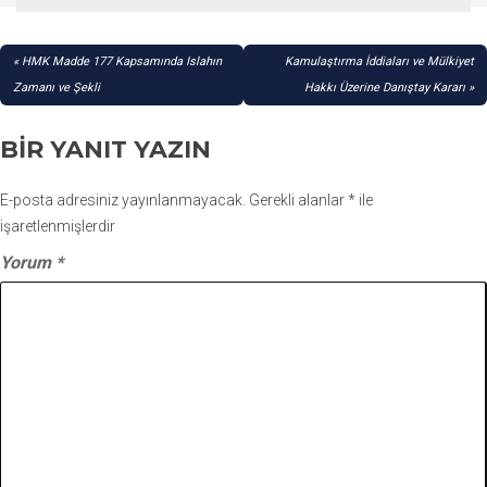
YAZI
HMK Madde 177 Kapsamında Islahın
Kamulaştırma İddiaları ve Mülkiyet
GEZINMESI
Zamanı ve Şekli
Hakkı Üzerine Danıştay Kararı
BIR YANIT YAZIN
E-posta adresiniz yayınlanmayacak.
Gerekli alanlar
*
ile
işaretlenmişlerdir
Yorum
*