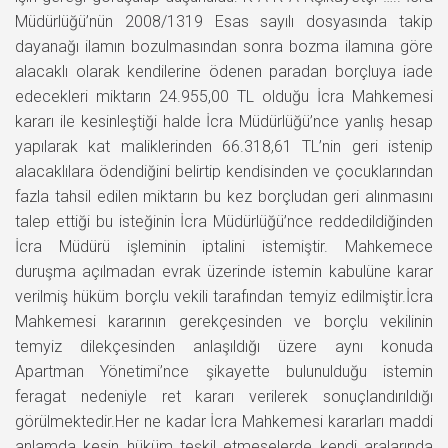
Müdürlüğü’nün 2008/1319 Esas sayılı dosyasında takip
dayanağı ilamın bozulmasından sonra bozma ilamına göre
alacaklı olarak kendilerine ödenen paradan borçluya iade
edecekleri miktarın 24.955,00 TL olduğu İcra Mahkemesi
kararı ile kesinleştiği halde İcra Müdürlüğü’nce yanlış hesap
yapılarak kat maliklerinden 66.318,61 TL’nin geri istenip
alacaklılara ödendiğini belirtip kendisinden ve çocuklarından
fazla tahsil edilen miktarın bu kez borçludan geri alınmasını
talep ettiği bu isteğinin İcra Müdürlüğü’nce reddedildiğinden
İcra Müdürü işleminin iptalini istemiştir. Mahkemece
duruşma açılmadan evrak üzerinde istemin kabulüne karar
verilmiş hüküm borçlu vekili tarafından temyiz edilmiştir.İcra
Mahkemesi kararının gerekçesinden ve borçlu vekilinin
temyiz dilekçesinden anlaşıldığı üzere aynı konuda
Apartman Yönetimi’nce şikayette bulunulduğu istemin
feragat nedeniyle ret kararı verilerek sonuçlandırıldığı
görülmektedir.Her ne kadar İcra Mahkemesi kararları maddi
anlamda kesin hüküm teşkil etmeselerde kendi aralarında