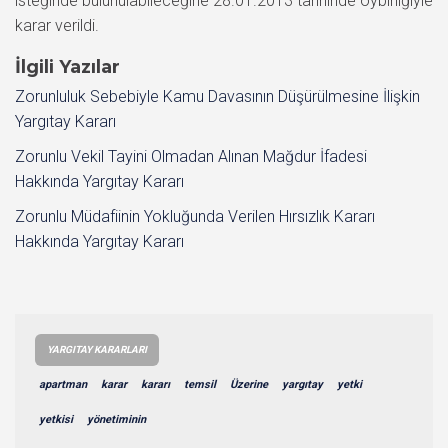
isteğinde bulunulabileceğine 28.01.2013 tarihinde oybirliğiyle
karar verildi.
İlgili Yazılar
Zorunluluk Sebebiyle Kamu Davasının Düşürülmesine İlişkin
Yargıtay Kararı
Zorunlu Vekil Tayini Olmadan Alınan Mağdur İfadesi
Hakkında Yargıtay Kararı
Zorunlu Müdafiinin Yokluğunda Verilen Hırsızlık Kararı
Hakkında Yargıtay Kararı
YARGITAY KARARLARI
apartman
karar
kararı
temsil
Üzerine
yargıtay
yetki
yetkisi
yönetiminin