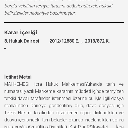
borçlu vekilinin temyiz itirazını değerlendirerek, hukuki
belirsizlikler nedeniyle bozulmuştur.
Karar İçeriği
8. Hukuk Dairesi 2012/12880 E. , 2013/872 K.
İçtihat Metni
MAHKEMESİ :İcra Hukuk MahkemesiYukarıda tarih ve
numarası yazılı Mahkeme kararının müddeti içinde temyizen
tetkiki davalı tarafından istenmesi üzerine bu işle ilgili dosya
mahallinden Daire’ye gönderilmiş olup, dava dosyası için
Tetkik Hakimi tarafından düzenlenen rapor dinlendikten ve
dosya içerisindeki tüm belgeler okunup incelendikten sonra
işin gereği görüşülüp düşünüldü: K A R A RŞikayetçi ….. İcra