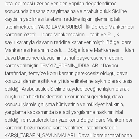
iptal edilmesi üzerine yeniden yapılan değerlendirme
sonucunda başarısız sayılmasına ve Arabuluculuk Siciline
kaydının yapılması talebinin reddine ilişkin işlemin iptali
istenilmektedir. YARGILAMA SÜRECİ : İlk Derece Mahkemesi
kararının özeti: … İdare Mahkemesinin … tarih ve E:…, K:…
sayılı kararıyla davanın reddine karar verilmiştir. Bölge İdare
Mahkemesi kararının özeti: … Bölge İdare Mahkemesi … İdari
Dava Dairesince davacının istinaf başvurusunun reddine
karar verilmiştir. TEMYİZ_EDENİN_İDDİALARI : Davacı
tarafından; temyize konu kararın gerekçesiz olduğu, dava
konusu işlemin eşitlik ve iyi idare ilkelerine aykırı olarak tesis
edildiği, Arabuluculuk Siciline kaydedileceğine ilişkin olarak
oluşturulan haklı beklentisinin korunması gerektiği, dava
konusu işlemle çalışma hürriyetinin ve mülkiyet hakkının,
yargılama kapsamında ise adil yargılanma hakkının ihlal
edildiği ileri sürülerek temyize konu Bölge İdare Mahkemesi
kararının bozulmasına karar verilmesi istenilmektedir.
KARŞI_TARAFIN_SAVUNMALARI : Davalı idareler tarafından