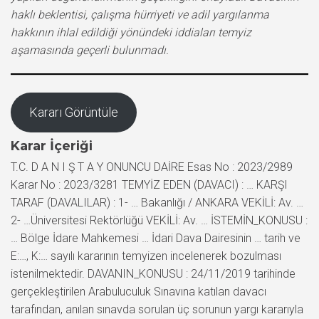
haklı beklentisi, çalışma hürriyeti ve adil yargılanma
hakkının ihlal edildiği yönündeki iddiaları temyiz
aşamasında geçerli bulunmadı.
Kararı Görüntüle
Karar İçeriği
T.C. D A N I Ş T A Y ONUNCU DAİRE Esas No : 2023/2989
Karar No : 2023/3281 TEMYİZ EDEN (DAVACI) : … KARŞI
TARAF (DAVALILAR) : 1- … Bakanlığı / ANKARA VEKİLİ: Av. …
2- …Üniversitesi Rektörlüğü VEKİLİ: Av. … İSTEMİN_KONUSU :
… Bölge İdare Mahkemesi … İdari Dava Dairesinin … tarih ve
E:…, K:… sayılı kararının temyizen incelenerek bozulması
istenilmektedir. DAVANIN_KONUSU : 24/11/2019 tarihinde
gerçekleştirilen Arabuluculuk Sınavına katılan davacı
tarafından, anılan sınavda sorulan üç sorunun yargı kararıyla