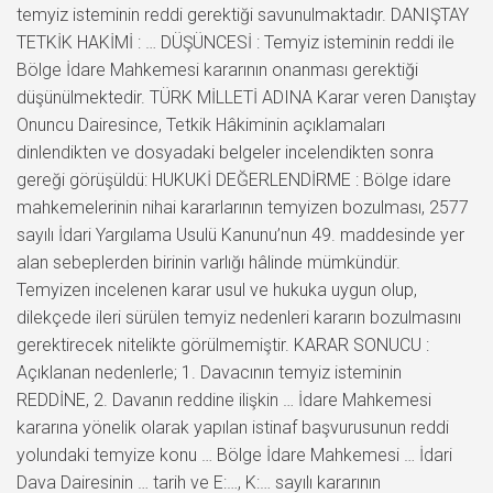
temyiz isteminin reddi gerektiği savunulmaktadır. DANIŞTAY
TETKİK HAKİMİ : … DÜŞÜNCESİ : Temyiz isteminin reddi ile
Bölge İdare Mahkemesi kararının onanması gerektiği
düşünülmektedir. TÜRK MİLLETİ ADINA Karar veren Danıştay
Onuncu Dairesince, Tetkik Hâkiminin açıklamaları
dinlendikten ve dosyadaki belgeler incelendikten sonra
gereği görüşüldü: HUKUKİ DEĞERLENDİRME : Bölge idare
mahkemelerinin nihai kararlarının temyizen bozulması, 2577
sayılı İdari Yargılama Usulü Kanunu’nun 49. maddesinde yer
alan sebeplerden birinin varlığı hâlinde mümkündür.
Temyizen incelenen karar usul ve hukuka uygun olup,
dilekçede ileri sürülen temyiz nedenleri kararın bozulmasını
gerektirecek nitelikte görülmemiştir. KARAR SONUCU :
Açıklanan nedenlerle; 1. Davacının temyiz isteminin
REDDİNE, 2. Davanın reddine ilişkin … İdare Mahkemesi
kararına yönelik olarak yapılan istinaf başvurusunun reddi
yolundaki temyize konu … Bölge İdare Mahkemesi … İdari
Dava Dairesinin … tarih ve E:…, K:… sayılı kararının