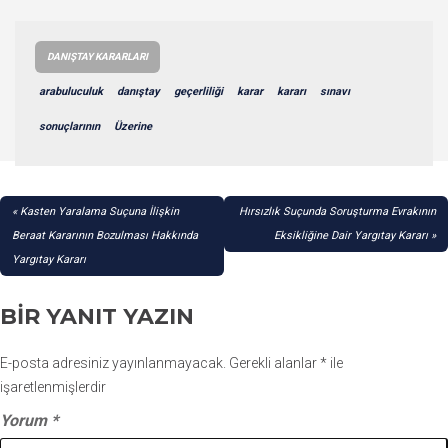
DANIŞTAY KARARLARI
arabuluculuk
danıştay
geçerliliği
karar
kararı
sınavı
sonuçlarının
Üzerine
YAZI
Kasten Yaralama Suçuna İlişkin
Hırsızlık Suçunda Soruşturma Evrakının
GEZINMESI
Beraat Kararının Bozulması Hakkında
Eksikliğine Dair Yargıtay Kararı
Yargıtay Kararı
BIR YANIT YAZIN
E-posta adresiniz yayınlanmayacak.
Gerekli alanlar
*
ile
işaretlenmişlerdir
Yorum
*