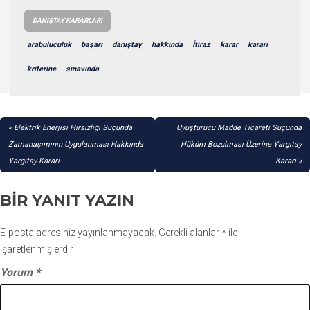
DANIŞTAY KARARLARI
arabuluculuk
başarı
danıştay
hakkında
İtiraz
karar
kararı
kriterine
sınavında
YAZI
Elektrik Enerjisi Hırsızlığı Suçunda
Uyuşturucu Madde Ticareti Suçunda
GEZINMESI
Zamanaşımının Uygulanması Hakkında
Hüküm Bozulması Üzerine Yargıtay
Yargıtay Kararı
Kararı
BIR YANIT YAZIN
E-posta adresiniz yayınlanmayacak.
Gerekli alanlar
*
ile
işaretlenmişlerdir
Yorum
*