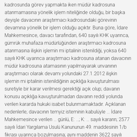
kadrosunda görev yapmakta iken müdür kadrosuna
atanmamasına yönelik işlem niteliğinde olduğu, bir başka
deyişle davacının araştırmacı kadrosundaki görevinin
devamına yönelik bir işlem olduğu açıktır. Buna göre, İdare
Mahkemesince, davacı tarafından, 640 sayılı KHK uyarınca,
gümrük muhafaza müdürlüğünden araştırmacı kadrosuna
atanmasına ilişkin işlemin mi iptalinin istenildiği, yoksa 640
sayılı KHK uyarınca araştırmacı kadrosuna atanan davacının
müdür kadrosuna atamasının yapılmayarak unvanının
araştırmacı olarak devamı yolundaki 27.1.2012 ilişkin
işlemin mi iptalinin istenildiğinin açıklığa kavuşturulması
suretiyle bir karar verilmesi gerektiği açık olup; davanın
konusu açıklığa kavuşturulmadan davanın reddi yolunda
verilen kararda hukuki isabet bulunmamaktadır. Açıklanan
nedenlerle; davacının temyiz isteminin kabulüyle … İdare
Mahkemesince verilen … günlü, E: …; K: … sayılı kararın; 2577
sayılı İdari Yargılama Usulü Kanununun 49. maddesinin 1/b
fıkrası uyarınca bozulmasına; aynı maddenin 3622 sayılı