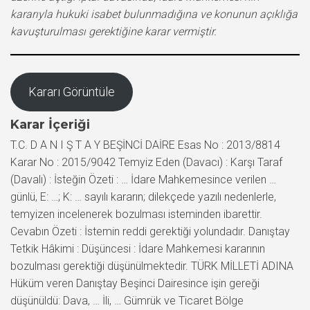
kararıyla hukuki isabet bulunmadığına ve konunun açıklığa
kavuşturulması gerektiğine karar vermiştir.
Kararı Görüntüle
Karar İçeriği
T.C. D A N I Ş T A Y BEŞİNCİ DAİRE Esas No : 2013/8814
Karar No : 2015/9042 Temyiz Eden (Davacı) : Karşı Taraf
(Davalı) : İsteğin Özeti : … İdare Mahkemesince verilen …
günlü, E: …; K: … sayılı kararın; dilekçede yazılı nedenlerle,
temyizen incelenerek bozulması isteminden ibarettir.
Cevabın Özeti : İstemin reddi gerektiği yolundadır. Danıştay
Tetkik Hâkimi : Düşüncesi : İdare Mahkemesi kararının
bozulması gerektiği düşünülmektedir. TÜRK MİLLETİ ADINA
Hüküm veren Danıştay Beşinci Dairesince işin gereği
düşünüldü: Dava, … İli, … Gümrük ve Ticaret Bölge