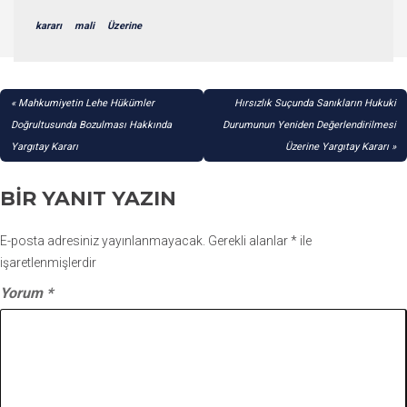
kararı
mali
Üzerine
YAZI
Mahkumiyetin Lehe Hükümler
Hırsızlık Suçunda Sanıkların Hukuki
GEZINMESI
Doğrultusunda Bozulması Hakkında
Durumunun Yeniden Değerlendirilmesi
Yargıtay Kararı
Üzerine Yargıtay Kararı
BIR YANIT YAZIN
E-posta adresiniz yayınlanmayacak.
Gerekli alanlar
*
ile
işaretlenmişlerdir
Yorum
*