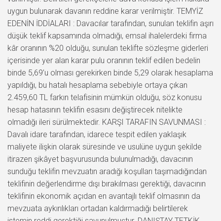
uygun bulunarak davanın reddine karar verilmiştir. TEMYİZ
EDENİN İDDİALARI : Davacılar tarafından, sunulan teklifin aşırı
düşük teklif kapsamında olmadığı, emsal ihalelerdeki firma
kâr oranının %20 olduğu, sunulan teklifte sözleşme giderleri
içerisinde yer alan karar pulu oranının teklif edilen bedelin
binde 5,69’u olması gerekirken binde 5,29 olarak hesaplama
yapıldığı, bu hatalı hesaplama sebebiyle ortaya çıkan
2.459,60 TL farkın telafisinin mümkün olduğu, söz konusu
hesap hatasının teklifin esasını değiştirecek nitelikte
olmadığı ileri sürülmektedir. KARŞI TARAFIN SAVUNMASI :
Davalı idare tarafından, idarece tespit edilen yaklaşık
maliyete ilişkin olarak süresinde ve usulüne uygun şekilde
itirazen şikâyet başvurusunda bulunulmadığı, davacının
sunduğu teklifin mevzuatın aradığı koşulları taşımadığından
teklifinin değerlendirme dışı bırakılması gerektiği, davacının
teklifinin ekonomik açıdan en avantajlı teklif olmasının da
mevzuata aykırılıkları ortadan kaldırmadığı belirtilerek
istemin reddi gerektiği savunulmuştur. DANIŞTAY TETKİK