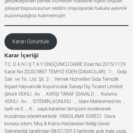
gerçekleştirilen yemek hizmetleri ihalesine ilişkin itirazen
şikayet başvurusunun reddini onaylayarak hukuka aykırılık
bulunmadığına hükmetmiştir.
Kararı Görüntüle
Karar İçeriği
T.C. D A N I Ş T A Y ONÜÇÜNCÜ DAİRE Esas No:2015/1129
Karar No:2020/3807 TEMYİZ EDEN (DAVACILAR) : 1-… Gıda
San. ve Tic. Ltd. Şti. 2-… Yemek Hizmetleri Gıda Temizlik
İnşaat Hayvancılık Kuyumculuk Sanayi Dış Ticaret Limited
Şirketi VEKİLİ : Av. … KARŞI TARAF (DAVALI) : … Kurumu
VEKİLİ : Av. … İSTEMİN_KONUSU : … İdare Mahkemesi’nin …
tarih ve E:…, K:… sayılı kararının temyizen incelenerek
bozulması istenilmektedir. YARGILAMA SÜRECİ : Dava
konusu istem: Muş İli Kamu Hastaneleri Birliği Genel
Sekreterliği tarafından 08/07/2013 tarihinde açık ihale usulü