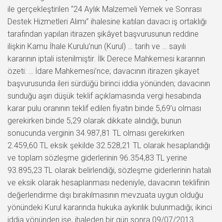
ile gerçekleştirilen “24 Aylık Malzemeli Yemek ve Sonrası
Destek Hizmetleri Alımı” ihalesine katılan davacı iş ortaklığı
tarafından yapılan itirazen şikâyet başvurusunun reddine
ilişkin Kamu İhale Kurulu’nun (Kurul) … tarih ve … sayılı
kararının iptali istenilmiştir. İlk Derece Mahkemesi kararının
özeti: … İdare Mahkemesi’nce; davacının itirazen şikayet
başvurusunda ileri sürdüğü birinci iddia yönünden; davacının
sunduğu aşırı düşük teklif açıklamasında vergi hesabında
karar pulu oranının teklif edilen fiyatın binde 5,69’u olması
gerekirken binde 5,29 olarak dikkate alındığı, bunun
sonucunda verginin 34.987,81 TL olması gerekirken
2.459,60 TL eksik şekilde 32.528,21 TL olarak hesaplandığı
ve toplam sözleşme giderlerinin 96.354,83 TL yerine
93.895,23 TL olarak belirlendiği, sözleşme giderlerinin hatalı
ve eksik olarak hesaplanması nedeniyle, davacının teklifinin
değerlendirme dışı bırakılmasının mevzuata uygun olduğu
yönündeki Kurul kararında hukuka aykırılık bulunmadığı; ikinci
iddia yönünden ise, ihaleden bir gün sonra 09/07/2013