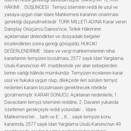
HÂKİMİ … DÜŞÜNCESİ : Temyiz isteminin reddi ile usul ve
yasaya uygun olan İdare Mahkemesi kararının onanması
gerektiği düşünülmektedir. TÜRK MİLLETİ ADINA Karar veren
Danıştay Onüçüncü Dairesi’nce, Tetkik Hâkiminin
açıklamaları dinlendikten ve dosyadaki belgeler
incelendikten sonra gereği görüşüldü: HUKUKİ
DEĞERLENDİRME : İdare ve vergi mahkemelerinin nihai
kararlarının temyizen bozulması, 2577 sayılı İdari Yargılama
Usulü Kanunu’nun 49. maddesinde yer alan sebeplerden
birinin varlığı hâlinde mümkündür. Temyizen incelenen karar
usul ve hukuka uygun olup, dilekçede ileri sürülen temyiz
nedenleri kararın bozulmasını gerektirecek nitelikte
görülmemiştir. KARAR SONUCU: Açıklanan nedenlerle; 1.
Davacıların temyiz isteminin reddine, 2. Davanın yukarıda
özetlenen gerekçeyle reddi yolundaki … İdare
Mahkemesi’nin … tarih ve E:…, K:… sayılı temyize konu
kararında, 2577 sayılı İdari Yargılama Usulü Kanunu’nun 49.