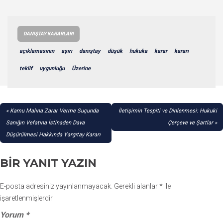
DANIŞTAY KARARLARI
açıklamasının
aşırı
danıştay
düşük
hukuka
karar
kararı
teklif
uygunluğu
Üzerine
YAZI
Kamu Malına Zarar Verme Suçunda
İletişimin Tespiti ve Dinlenmesi: Hukuki
GEZINMESI
Sanığın Vefatına İstinaden Dava
Çerçeve ve Şartlar
Düşürülmesi Hakkında Yargıtay Kararı
BIR YANIT YAZIN
E-posta adresiniz yayınlanmayacak.
Gerekli alanlar
*
ile
işaretlenmişlerdir
Yorum
*