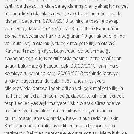
tarihinde davacının idarece açıklanmış olan yaklaşık maliyet
tutarına ilişkin olarak idareye şikâyette bulunduğu, ancak
idarenin davacının 09/07/2013 tarihli dilekçesine cevap
vermediği, davacının 4734 sayılı Kamu İhale Kanunu’nun
55’inci maddesinde hükme bağlanan 10 günlük süre içinde
ve usule uygun olarak (yaklaşık maliyete ilişkin olarak)
Kuruma itirazen şikâyet başvurusunda bulunmadığı,
davacının aşırı düşük teklif açıklamasının idare tarafından
uygun bulunmadığı hususundaki 03/09/2013 tarihli ihale
komisyonu kararına karşı 20/09/2013 tarihinde idareye
şikâyet başvurusunda bulunduğu, ancak, başvuru
dilekçesinde idarece tespit edilen yaklaşık maliyete ilişkin
herhangi bir iddia ileri sürmediği, davacı tarafından idarece
tespit edilen yaklaşık maliyete ilişkin olarak süresinde ve
usulüne uygun şekilde itirazen şikayet başvurusunda
bulunulmadığı anlaşıldığından, başvurunun reddine ilişkin
Kurul kararında hukuka aykırılık bulunmadığı sonucuna
varılmıştır. Belirtilen gerekçelerle dava konusu işlem hukuka