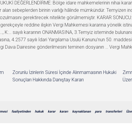
 HUKUKİ DEĞERLENDİRME: Bölge idare mahkemelerinin nihai kararla
alan sebeplerden birinin varlığı hâlinde mümkündür. Temyizen in
n bozulmasını gerektirecek nitelikte görülmemiştir. KARAR SONUCU:
 gerekçeyle reddine ilişkin Vergi Mahkemesi kararına yönelik isti
…, K:… sayılı kararının ONANMASINA, 3.Temyiz isteminde bulunandan
sına, 4.2577 sayılı İdari Yargılama Usulü Kanunu’nun 50. maddesi 
rgi Dava Dairesine gönderilmesini teminen dosyanın … Vergi Mah
im
Zorunlu İzinlerin Süresi İçinde Alınmamasının Hukuki
Zımn
Sonuçları Hakkında Danıştay Kararı
Üzer
rmesi
faaliyetinden
hukuk
karar
kararı
kaynaklanan
para
transferleri
Üze