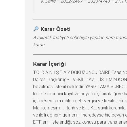
9. Daire – 2022/2497 – 2023/4743 – 21.11
Karar Özeti
Avukatlık faaliyeti sebebiyle yapılan para trans
kararı.
Karar İçeriği
T.C. D A N I Ş T A Y DOKUZUNCU DAİRE Esas No
Dairesi Başkanlığı-… VEKİLİ : Av. … İSTEMİN KONU
bozulması istenilmektedir. YARGILAMA SÜRECİ: 
kısım kazancını kayıt ve beyan dışı bıraktığı ve 
için re’sen tarh edilen gelir vergisi ve kesilen bi
Mahkemesinin … tarih ve E:…, K:… sayılı kararıyla;
ve ilgili dönem gelirlerinin neredeyse hiç beyan 
EFT’lerin listelendiği, söz konusu para transferl