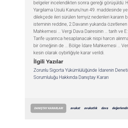
belgeler incelendikten sonra gereği görüşüldü:
Yargılama Usulü Kanunu’nun 49. maddesinde yer 
dilekçede ileri sürülen temyiz nedenleri kararı
isteminin reddine, 2.Davanın yukarıda özetlenen
Mahkemesi … Vergi Dava Dairesinin … tarih ve E:
Tarife uyarınca hesaplanacak nispi harcın alınma
bir örneğinin de … Bölge İdare Mahkemesi … Ve
kesin olarak oybirliğiyle karar verildi.
İlgili Yazılar
Zorunlu Sigorta Yükümlülüğünde İdarenin Denet
Sorumluluğu Hakkında Danıştay Kararı
avukat
avukatlık
dava
değerlendi
DANIŞTAY KARARLARI