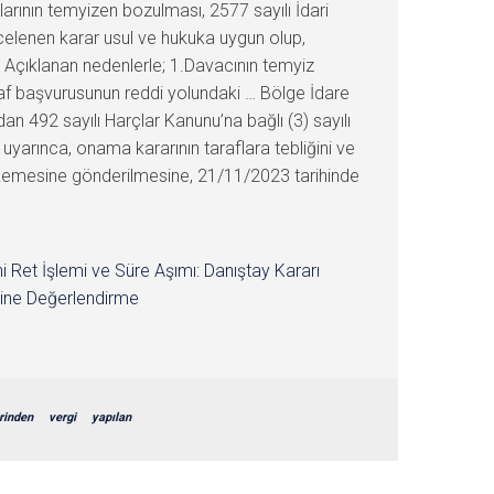
rının temyizen bozulması, 2577 sayılı İdari
celenen karar usul ve hukuka uygun olup,
 Açıklanan nedenlerle; 1.Davacının temyiz
naf başvurusunun reddi yolundaki … Bölge İdare
 492 sayılı Harçlar Kanunu’na bağlı (3) sayılı
uyarınca, onama kararının taraflara tebliğini ve
kemesine gönderilmesine, 21/11/2023 tarihinde
i Ret İşlemi ve Süre Aşımı: Danıştay Kararı
ine Değerlendirme
rinden
vergi
yapılan