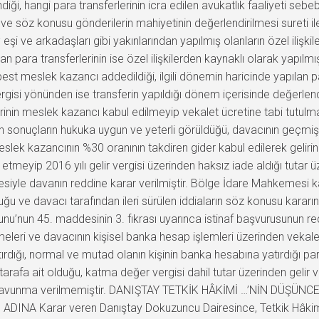
ndiği, hangi para transferlerinin icra edilen avukatlık faaliyeti s
 ve söz konusu gönderilerin mahiyetinin değerlendirilmesi sureti i
eşi ve arkadaşları gibi yakınlarından yapılmış olanların özel ilişkile
ılan para transferlerinin ise özel ilişkilerden kaynaklı olarak yapılm
est meslek kazancı addedildiği, ilgili dönemin haricinde yapılan p
ergisi yönünden ise transferin yapıldığı dönem içerisinde değerle
lerinin meslek kazancı kabul edilmeyip vekalet ücretine tabi tutulma
 sonuçların hukuka uygun ve yeterli görüldüğü, davacının geçmiş be
slek kazancının %30 oranının takdiren gider kabul edilerek geliri
etmeyip 2016 yılı gelir vergisi üzerinden haksız iade aldığı tutar ü
çesiyle davanın reddine karar verilmiştir. Bölge İdare Mahkemesi k
 ve davacı tarafından ileri sürülen iddiaların söz konusu kararın 
anunu’nun 45. maddesinin 3. fıkrası uyarınca istinaf başvurusunun r
eri ve davacının kişisel banka hesap işlemleri üzerinden vekale
rdığı, normal ve mutad olanın kişinin banka hesabına yatırdığı par
tarafa ait olduğu, katma değer vergisi dahil tutar üzerinden gelir 
vunma verilmemiştir. DANIŞTAY TETKİK HÂKİMİ …’NİN DÜŞÜNCESİ:
 ADINA Karar veren Danıştay Dokuzuncu Dairesince, Tetkik Hâkimi