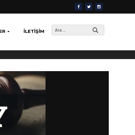
Arama:
ER
İLETIŞIM