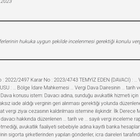
.2023
ferlerinin hukuka uygun şekilde incelenmesi gerektiği konulu verg
 : 2022/2497 Karar No : 2023/4743 TEMYİZ EDEN (DAVACI) : … VE
SU : … Bölge İdare Mahkemesi … Vergi Dava Dairesinin … tarih ve E
Dava konusu istem: Davacı adına, sunduğu avukatlık hizmeti iç
haksız iade aldığı verginin geri alınması gerektiği yolunda düzenl
r kat vergi ziyaı cezasının kaldırılması istemine ilişkindir. İlk Derec
 davacı hakkında düzenlenen … tarih ve … sayılı vergi inceleme rapor
etmediği, avukatlık faaliyeti sebebiyle adına kayıtlı banka hesapl
erinin sigorta şirketlerinden yapılan gönderiler, icra daireleri tar