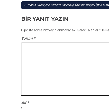
YAZI
Trabzon Büyükşehir Belediye Başkanlığı Özel İzin Belgesi İptali Temy
GEZINMESI
BIR YANIT YAZIN
E-posta adresiniz yayınlanmayacak.
Gerekli alanlar
*
ile i
Yorum
*
Ad
*