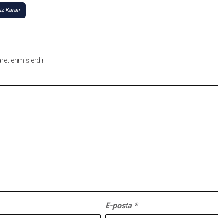
iz Kararı
şaretlenmişlerdir
E-posta
*