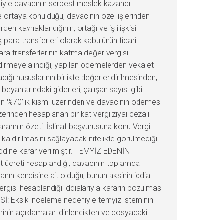
ebebiyle davacının serbest meslek kazancı
le ortaya konulduğu, davacının özel işlerinden
rden kaynaklandığının, ortağı ve iş ilişkisi
ış para transferleri olarak kabulünün ticari
ara transferlerinin katma değer vergisi
ndirmeye alındığı, yapılan ödemelerden vekalet
dığı hususlarının birlikte değerlendirilmesinden,
yanlarındaki giderleri, çalışan sayısı gibi
nin %70’lik kısmı üzerinden ve davacının ödemesi
zerinden hesaplanan bir kat vergi ziyaı cezalı
ararının özeti: İstinaf başvurusuna konu Vergi
kaldırılmasını sağlayacak nitelikte görülmediği
eddine karar verilmiştir. TEMYİZ EDENİN
t ücreti hesaplandığı, davacının toplamda
anın kendisine ait olduğu, bunun aksinin iddia
vergisi hesaplandığı iddialarıyla kararın bozulması
 Eksik inceleme nedeniyle temyiz isteminin
nin açıklamaları dinlendikten ve dosyadaki