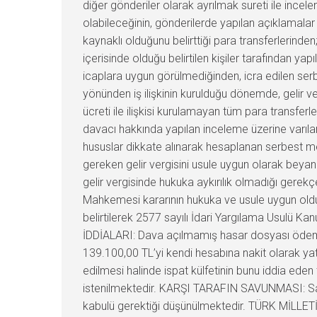
diğer gönderiler olarak ayrılmak sureti ile incele
olabileceğinin, gönderilerde yapılan açıklamalar
kaynaklı olduğunu belirttiği para transferlerinden; 
içerisinde olduğu belirtilen kişiler tarafından yap
icaplara uygun görülmediğinden, icra edilen serb
yönünden iş ilişkinin kurulduğu dönemde, gelir v
ücreti ile ilişkisi kurulamayan tüm para transfer
davacı hakkında yapılan inceleme üzerine varılan
hususlar dikkate alınarak hesaplanan serbest me
gereken gelir vergisini usule uygun olarak beyan 
gelir vergisinde hukuka aykırılık olmadığı gerek
Mahkemesi kararının hukuka ve usule uygun olduğu
belirtilerek 2577 sayılı İdari Yargılama Usulü K
İDDİALARI: Dava açılmamış hasar dosyası ödemel
139.100,00 TL’yi kendi hesabına nakit olarak yatı
edilmesi halinde ispat külfetinin bunu iddia eden 
istenilmektedir. KARŞI TARAFIN SAVUNMASI: Sa
kabulü gerektiği düşünülmektedir. TÜRK MİLLETİ