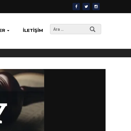
Arama:
ER
İLETIŞIM