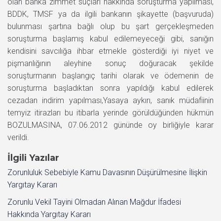
olan banka zimmet suçları hakkında soruşturma yapılması,
BDDK, TMSF ya da ilgili bankanın şikayette (başvuruda)
bulunması şartına bağlı olup bu şart gerçekleşmeden
soruşturma başlamış kabul edilemeyeceği gibi, sanığın
kendisini savcılığa ihbar etmekle gösterdiği iyi niyet ve
pişmanlığının aleyhine sonuç doğuracak şekilde
soruşturmanın başlangıç tarihi olarak ve ödemenin de
soruşturma başladıktan sonra yapıldığı kabul edilerek
cezadan indirim yapılması,Yasaya aykırı, sanık müdafiinin
temyiz itirazları bu itibarla yerinde görüldüğünden hükmün
BOZULMASINA, 07.06.2012 gününde oy birliğiyle karar
verildi.
İlgili Yazılar
Zorunluluk Sebebiyle Kamu Davasının Düşürülmesine İlişkin
Yargıtay Kararı
Zorunlu Vekil Tayini Olmadan Alınan Mağdur İfadesi
Hakkında Yargıtay Kararı