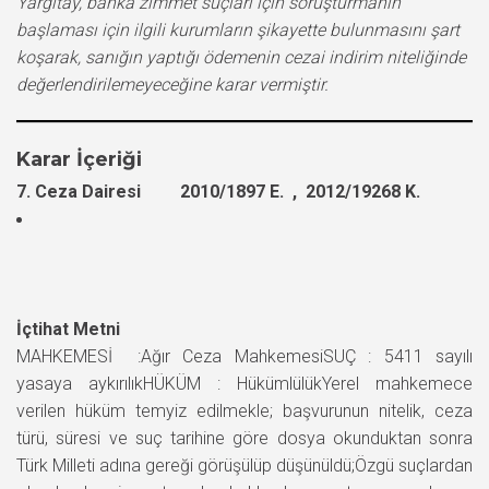
Yargıtay, banka zimmet suçları için soruşturmanın
başlaması için ilgili kurumların şikayette bulunmasını şart
koşarak, sanığın yaptığı ödemenin cezai indirim niteliğinde
değerlendirilemeyeceğine karar vermiştir.
Karar İçeriği
7. Ceza Dairesi 2010/1897 E. , 2012/19268 K.
İçtihat Metni
MAHKEMESİ :Ağır Ceza MahkemesiSUÇ : 5411 sayılı
yasaya aykırılıkHÜKÜM : HükümlülükYerel mahkemece
verilen hüküm temyiz edilmekle; başvurunun nitelik, ceza
türü, süresi ve suç tarihine göre dosya okunduktan sonra
Türk Milleti adına gereği görüşülüp düşünüldü;Özgü suçlardan