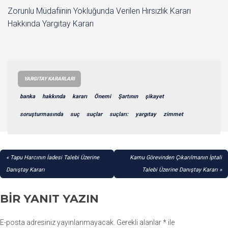
Zorunlu Müdafiinin Yokluğunda Verilen Hırsızlık Kararı
Hakkında Yargıtay Kararı
YARGITAY KARARLARI
banka
hakkında
kararı
Önemi
Şartının
şikayet
soruşturmasında
suç
suçlar
suçları:
yargıtay
zimmet
YAZI
Tapu Harcının İadesi Talebi Üzerine
Kamu Görevinden Çıkarılmanın İptali
GEZINMESI
Danıştay Kararı
Talebi Üzerine Danıştay Kararı
BIR YANIT YAZIN
E-posta adresiniz yayınlanmayacak.
Gerekli alanlar
*
ile