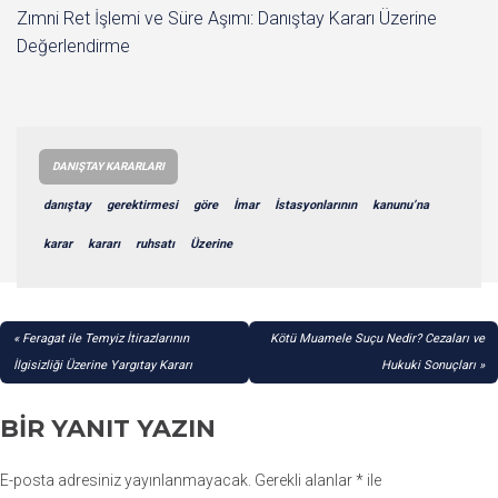
Zımni Ret İşlemi ve Süre Aşımı: Danıştay Kararı Üzerine
Değerlendirme
DANIŞTAY KARARLARI
danıştay
gerektirmesi
göre
İmar
İstasyonlarının
kanunu’na
karar
kararı
ruhsatı
Üzerine
YAZI
Feragat ile Temyiz İtirazlarının
Kötü Muamele Suçu Nedir? Cezaları ve
GEZINMESI
İlgisizliği Üzerine Yargıtay Kararı
Hukuki Sonuçları
BIR YANIT YAZIN
E-posta adresiniz yayınlanmayacak.
Gerekli alanlar
*
ile