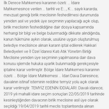
İlk Derece Mahkemesi kararının özeti: … İdare
Mahkemesince verilen … tarihli ve E:…, K:… sayılı kararda;
mevzuat gereği birlik meclisinin feshedilmesi durumunda
yeniden asıl ve yedek üye seçiminin yapılacağı açık olup,
birlik meclisinin feshedildiğine dair dosya kapsamında
herhangi bir bilgi ve belge bulunmadığı dikkate alındığında,
kanun hükmüne aykırı olarak, usulüne uygun oluşturulmuş
belediye meclisince alınan kararın iptal edilerek Hakkari
Belediyeleri ve İl Özel İdaresi Katı Atık Yönetim Birliği
Meclisine yeniden üye seçiminin yapılmasına dair dava
konusu işlemde hukuka uyarlık bulunmadığı gerekçesiyle
iptaline karar verilmiştir. Bölge İdare Mahkemesi kararının
özeti: … Bölge İdare Mahkemesi … İdari Dava Dairesince;
davalının istinaf isteminin reddine temyiz yolu açık olarak
karar verilmiştir. TEMYİZ EDENİN İDDİALARI: Davalı idarece;
2019 yılı mahalli idare seçim sonuçları 22/05/2019 tarihinde
kesinleştiğinden davacının birlik meclisine asil üye olarak
seçildiği 19/04/2019 tarihli meclis toplantısında alınan