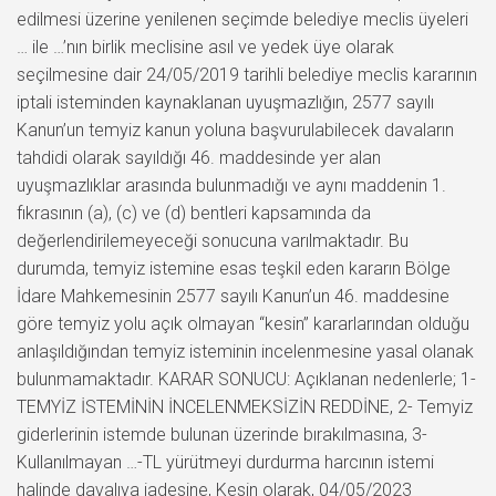
edilmesi üzerine yenilenen seçimde belediye meclis üyeleri
… ile …’nın birlik meclisine asıl ve yedek üye olarak
seçilmesine dair 24/05/2019 tarihli belediye meclis kararının
iptali isteminden kaynaklanan uyuşmazlığın, 2577 sayılı
Kanun’un temyiz kanun yoluna başvurulabilecek davaların
tahdidi olarak sayıldığı 46. maddesinde yer alan
uyuşmazlıklar arasında bulunmadığı ve aynı maddenin 1.
fıkrasının (a), (c) ve (d) bentleri kapsamında da
değerlendirilemeyeceği sonucuna varılmaktadır. Bu
durumda, temyiz istemine esas teşkil eden kararın Bölge
İdare Mahkemesinin 2577 sayılı Kanun’un 46. maddesine
göre temyiz yolu açık olmayan “kesin” kararlarından olduğu
anlaşıldığından temyiz isteminin incelenmesine yasal olanak
bulunmamaktadır. KARAR SONUCU: Açıklanan nedenlerle; 1-
TEMYİZ İSTEMİNİN İNCELENMEKSİZİN REDDİNE, 2- Temyiz
giderlerinin istemde bulunan üzerinde bırakılmasına, 3-
Kullanılmayan …-TL yürütmeyi durdurma harcının istemi
halinde davalıya iadesine, Kesin olarak, 04/05/2023