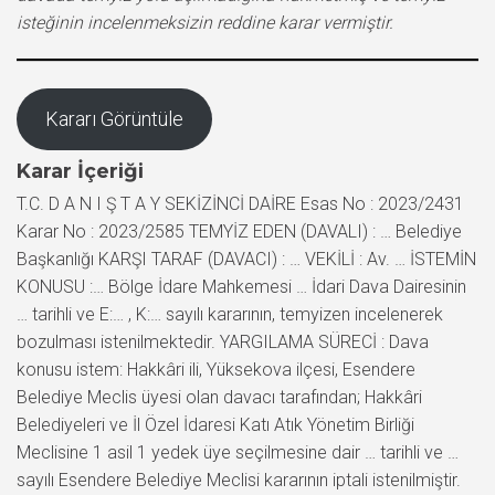
isteğinin incelenmeksizin reddine karar vermiştir.
Kararı Görüntüle
Karar İçeriği
T.C. D A N I Ş T A Y SEKİZİNCİ DAİRE Esas No : 2023/2431
Karar No : 2023/2585 TEMYİZ EDEN (DAVALI) : … Belediye
Başkanlığı KARŞI TARAF (DAVACI) : … VEKİLİ : Av. … İSTEMİN
KONUSU :… Bölge İdare Mahkemesi … İdari Dava Dairesinin
… tarihli ve E:… , K:… sayılı kararının, temyizen incelenerek
bozulması istenilmektedir. YARGILAMA SÜRECİ : Dava
konusu istem: Hakkâri ili, Yüksekova ilçesi, Esendere
Belediye Meclis üyesi olan davacı tarafından; Hakkâri
Belediyeleri ve İl Özel İdaresi Katı Atık Yönetim Birliği
Meclisine 1 asil 1 yedek üye seçilmesine dair … tarihli ve …
sayılı Esendere Belediye Meclisi kararının iptali istenilmiştir.