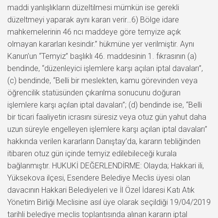
maddi yanlışlıkların düzeltilmesi mümkün ise gerekli
düzeltmeyi yaparak aynı kararı verir…6) Bölge idare
mahkemelerinin 46 ncı maddeye göre temyize açık
olmayan kararları kesindir.” hükmüne yer verilmiştir. Aynı
Kanun’un “Temyiz” başlıklı 46. maddesinin 1. fıkrasının (a)
bendinde, “düzenleyici işlemlere karşı açılan iptal davaları”,
(c) bendinde, “Belli bir meslekten, kamu görevinden veya
öğrencilik statüsünden çıkarılma sonucunu doğuran
işlemlere karşı açılan iptal davaları”; (d) bendinde ise, “Belli
bir ticari faaliyetin icrasını süresiz veya otuz gün yahut daha
uzun süreyle engelleyen işlemlere karşı açılan iptal davaları”
hakkında verilen kararların Danıştay’da, kararın tebliğinden
itibaren otuz gün içinde temyiz edilebileceği kurala
bağlanmıştır. HUKUKİ DEĞERLENDİRME: Olayda; Hakkari ili,
Yüksekova ilçesi, Esendere Belediye Meclis üyesi olan
davacının Hakkari Belediyeleri ve İl Özel İdaresi Katı Atık
Yönetim Birliği Meclisine asıl üye olarak seçildiği 19/04/2019
tarihli belediye meclis toplantısında alınan kararın iptal