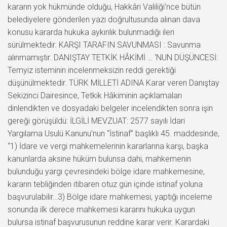
kararın yok hükmünde olduğu, Hakkâri Valiliği’nce bütün
belediyelere gönderilen yazı doğrultusunda alınan dava
konusu kararda hukuka aykırılık bulunmadığı ileri
sürülmektedir. KARŞI TARAFIN SAVUNMASI : Savunma
alınmamıştır. DANIŞTAY TETKİK HÂKİMİ … ‘NUN DÜŞÜNCESİ:
Temyiz isteminin incelenmeksizin reddi gerektiği
düşünülmektedir. TÜRK MİLLETİ ADINA Karar veren Danıştay
Sekizinci Dairesince, Tetkik Hâkiminin açıklamaları
dinlendikten ve dosyadaki belgeler incelendikten sonra işin
gereği görüşüldü: İLGİLİ MEVZUAT: 2577 sayılı İdari
Yargılama Usulü Kanunu’nun “İstinaf” başlıklı 45. maddesinde,
“1) İdare ve vergi mahkemelerinin kararlarına karşı, başka
kanunlarda aksine hüküm bulunsa dahi, mahkemenin
bulunduğu yargı çevresindeki bölge idare mahkemesine,
kararın tebliğinden itibaren otuz gün içinde istinaf yoluna
başvurulabilir…3) Bölge idare mahkemesi, yaptığı inceleme
sonunda ilk derece mahkemesi kararını hukuka uygun
bulursa istinaf başvurusunun reddine karar verir. Karardaki