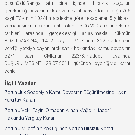
düşünüldü:Sanığa atılı bina içinden hırsızlık suçunun
gerektirdiği cezanın miktar ve nev’i itibariyle tabi olduğu 765
sayılı TCK.nun 102/4.maddesine göre hesaplanan 5 yıllık asli
zamanaşımının karar tarihi olan 15.06.2006 ile inceleme
tarihleri arasında gerçekleştiği anlaşılmakla, hükmün
BOZULMASINA, 1412 sayılı CMUK.nun 322.maddesinin
verdiği yetkiye dayanılarak sanık hakkındaki kamu davasının
5271 sayılı CMK.nun 223/8.maddesi uyarınca
DÜŞÜRÜLMESİNE, 29.07.2011 gününde oybirliğiyle karar
verildi.
İlgili Yazılar
Zorunluluk Sebebiyle Kamu Davasının Düşürülmesine İlişkin
Yargıtay Kararı
Zorunlu Vekil Tayini Olmadan Alınan Mağdur İfadesi
Hakkında Yargıtay Kararı
Zorunlu Müdafiinin Yokluğunda Verilen Hırsızlık Kararı