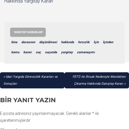
Hakkında Yargıtay Kararı
YARGITAY KARARLARI
bina
davasının
düşürülmesi
hakkında
hırsızlık
İçin
İçinden
kamu
kararı
suç
suçunda
yargıtay
zamanaşımı
YAZI
İdari Yargıda Görevsizlik Kararları ve
FETÖ ile İltisak Nedeniyle Meslekten
GEZINMESI
Sonuçları
Çıkarma Hakkında Danıştay Kararı
BIR YANIT YAZIN
E-posta adresiniz yayınlanmayacak.
Gerekli alanlar
*
ile
işaretlenmişlerdir