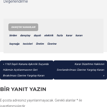
Değerlendirme
DANIŞTAY KARARLARI
birden
danıştay
dayalı
elektrik
fazla
karar
kararı
kaynağa
tesisleri
Üretim
Üzerine
YAZI
1163 Sayılı Kanuna Aykırılık Suçunda
Karar Düzeltme Hakkının
GEZINMESI
Hükmün Açıklanmasının Geri
Sınırlandırılması Üzerine Yargıtay Kararı
Bırakılması Üzerine Yargıtay Kararı
BIR YANIT YAZIN
E-posta adresiniz yayınlanmayacak.
Gerekli alanlar
*
ile
işaretlenmişlerdir