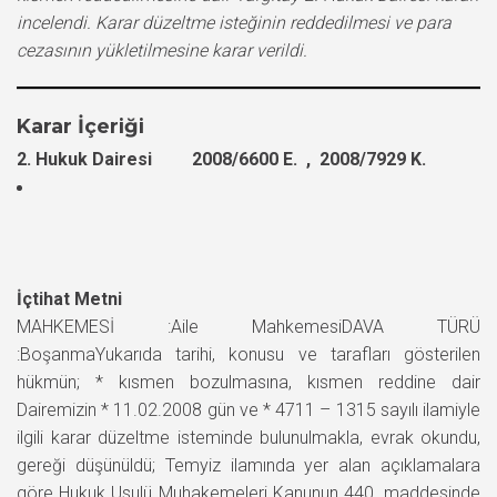
incelendi. Karar düzeltme isteğinin reddedilmesi ve para
cezasının yükletilmesine karar verildi.
Karar İçeriği
2. Hukuk Dairesi 2008/6600 E. , 2008/7929 K.
İçtihat Metni
MAHKEMESİ :Aile MahkemesiDAVA TÜRÜ
:BoşanmaYukarıda tarihi, konusu ve tarafları gösterilen
hükmün; * kısmen bozulmasına, kısmen reddine dair
Dairemizin * 11.02.2008 gün ve * 4711 – 1315 sayılı ilamiyle
ilgili karar düzeltme isteminde bulunulmakla, evrak okundu,
gereği düşünüldü; Temyiz ilamında yer alan açıklamalara
göre Hukuk Usulü Muhakemeleri Kanunun 440. maddesinde