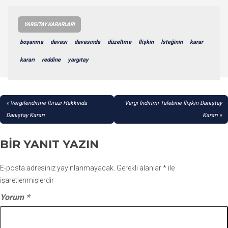
YARGITAY KARARLARI
boşanma
davası
davasında
düzeltme
İlişkin
İsteğinin
karar
kararı
reddine
yargıtay
YAZI
Vergilendirme İtirazı Hakkında
Vergi İndirimi Talebine İlişkin Danıştay
GEZINMESI
Danıştay Kararı
Kararı
BIR YANIT YAZIN
E-posta adresiniz yayınlanmayacak.
Gerekli alanlar
*
ile
işaretlenmişlerdir
Yorum
*