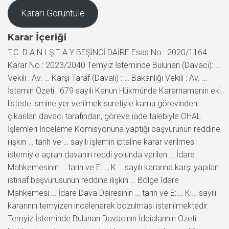
Kararı Görüntüle
Karar İçeriği
T.C. D A N I Ş T A Y BEŞİNCİ DAİRE Esas No : 2020/1164
Karar No : 2023/2040 Temyiz İsteminde Bulunan (Davacı): …
Vekili : Av. … Karşı Taraf (Davalı) : … Bakanlığı Vekili : Av. …
İstemin Özeti : 679 sayılı Kanun Hükmünde Kararnamenin eki
listede ismine yer verilmek suretiyle kamu görevinden
çıkarılan davacı tarafından, göreve iade talebiyle OHAL
İşlemleri İnceleme Komisyonuna yaptığı başvurunun reddine
ilişkin … tarih ve … sayılı işlemin iptaline karar verilmesi
istemiyle açılan davanın reddi yolunda verilen … İdare
Mahkemesinin … tarih ve E:…, K:… sayılı kararına karşı yapılan
istinaf başvurusunun reddine ilişkin … Bölge İdare
Mahkemesi … İdare Dava Dairesinin … tarih ve E:…, K:… sayılı
kararının temyizen incelenerek bozulması istenilmektedir.
Temyiz İsteminde Bulunan Davacının İddialarının Özeti: