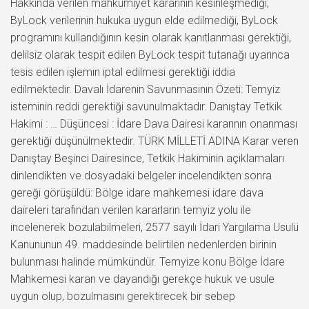
Hakkında verilen mahkumiyet kararının kesinleşmediği,
ByLock verilerinin hukuka uygun elde edilmediği, ByLock
programını kullandığının kesin olarak kanıtlanması gerektiği,
delilsiz olarak tespit edilen ByLock tespit tutanağı uyarınca
tesis edilen işlemin iptal edilmesi gerektiği iddia
edilmektedir. Davalı İdarenin Savunmasının Özeti: Temyiz
isteminin reddi gerektiği savunulmaktadır. Danıştay Tetkik
Hakimi : … Düşüncesi : İdare Dava Dairesi kararının onanması
gerektiği düşünülmektedir. TÜRK MİLLETİ ADINA Karar veren
Danıştay Beşinci Dairesince, Tetkik Hakiminin açıklamaları
dinlendikten ve dosyadaki belgeler incelendikten sonra
gereği görüşüldü: Bölge idare mahkemesi idare dava
daireleri tarafından verilen kararların temyiz yolu ile
incelenerek bozulabilmeleri, 2577 sayılı İdari Yargılama Usulü
Kanununun 49. maddesinde belirtilen nedenlerden birinin
bulunması halinde mümkündür. Temyize konu Bölge İdare
Mahkemesi kararı ve dayandığı gerekçe hukuk ve usule
uygun olup, bozulmasını gerektirecek bir sebep