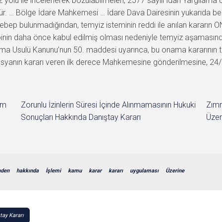
iz yolu ile incelenerek bozulabilmeleri, 2577 sayılı İdari Yargılam
r. … Bölge İdare Mahkemesi … İdare Dava Dairesinin yukarıda beli
sebep bulunmadığından, temyiz isteminin reddi ile anılan kararın
binin daha önce kabul edilmiş olması nedeniyle temyiz aşamasında 
ma Usulü Kanunu’nun 50. maddesi uyarınca, bu onama kararının taraf
syanın kararı veren ilk derece Mahkemesine gönderilmesine, 24/05
im
Zorunlu İzinlerin Süresi İçinde Alınmamasının Hukuki
Zımn
Sonuçları Hakkında Danıştay Kararı
Üzer
nden
hakkında
İşlemi
kamu
karar
kararı
uygulaması
Üzerine
tay Kararı