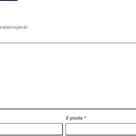
şaretlenmişlerdir
E-posta
*