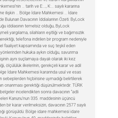
mesi’nin … tarih ve E:…, K:… sayılı kararına
ine ilişkin … Bölge İdare Mahkemesi … İdare
nde Bulunan Davacının İddialarının Özeti: ByLock
uğu iddiasının temelsiz olduğu, ByLock
eli yargılama, silahların eşitliği ve bağımsızlık
ı gerektiği, telefona indirilen bir program nedeniyle
sel faaliyet kapsamında ve suç teşkil eden
at yönlerinden hukuka aykırı olduğu, savunma
şinin aynı suçlamaya dayalı olarak iki kez
ölçülülük ilkelerinin, gerekçeli karar ve adil
; Bölge İdare Mahkemesi kararında usul ve esas
 sebeplerden hiçbirisine uymadığı belirtilerek
rının onanması gerektiği düşünülmektedir. TÜRK
elgeler incelendikten sonra davacının “adli
meleri Kanunu’nun 335. maddesinin üçüncü
n bir karar verilmeksizin, davacının 2577 sayılı
reği görüşüldü: Bölge idare mahkemesi idare