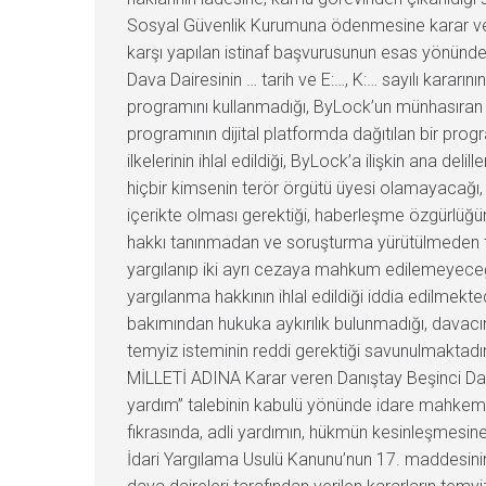
Sosyal Güvenlik Kurumuna ödenmesine karar veril
karşı yapılan istinaf başvurusunun esas yönünde
Dava Dairesinin … tarih ve E:…, K:… sayılı karar
programını kullanmadığı, ByLock’un münhasıran F
programının dijital platformda dağıtılan bir progr
ilkelerinin ihlal edildiği, ByLock’a ilişkin ana del
hiçbir kimsenin terör örgütü üyesi olamayacağı,
içerikte olması gerektiği, haberleşme özgürlüğün
hakkı tanınmadan ve soruşturma yürütülmeden tes
yargılanıp iki ayrı cezaya mahkum edilemeyeceği, 
yargılanma hakkının ihlal edildiği iddia edilmek
bakımından hukuka aykırılık bulunmadığı, davacın
temyiz isteminin reddi gerektiği savunulmaktadı
MİLLETİ ADINA Karar veren Danıştay Beşinci Dair
yardım” talebinin kabulü yönünde idare mahkem
fıkrasında, adli yardımın, hükmün kesinleşmesine
İdari Yargılama Usulü Kanunu’nun 17. maddesini