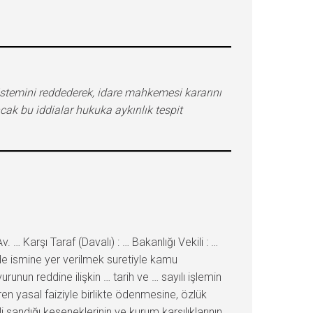
 istemini reddederek, idare mahkemesi kararını
ak bu iddialar hukuka aykırılık tespit
… Karşı Taraf (Davalı) : … Bakanlığı Vekili : …
e ismine yer verilmek suretiyle kamu
nun reddine ilişkin … tarih ve … sayılı işlemin
ren yasal faiziyle birlikte ödenmesine, özlük
 sandığı keseneklerinin ve kurum karşılıklarının