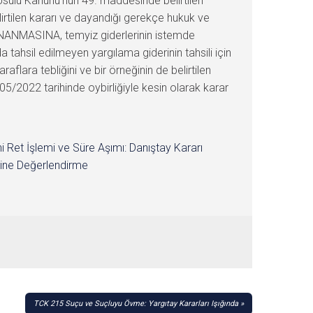
a Usulü Kanunu’nun 49. maddesinde belirtilen
rtilen kararı ve dayandığı gerekçe hukuk ve
 ONANMASINA, temyiz giderlerinin istemde
tahsil edilmeyen yargılama giderinin tahsili için
lara tebliğini ve bir örneğinin de belirtilen
/2022 tarihinde oybirliğiyle kesin olarak karar
i Ret İşlemi ve Süre Aşımı: Danıştay Kararı
ine Değerlendirme
TCK 215 Suçu ve Suçluyu Övme: Yargıtay Kararları Işığında