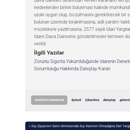
dava daireleri tarafından verilen kararların temy
nedenlerden birinin bulunması halinde mümkündü
usule uygun olup, bozulmasını gerektirecek bir 
bulunan üzerinde bırakılmasına, adli yardım tale
müzekkere yazılmasına, 2577 sayılı İdari Yargıla
İdare Dava Dairesine gönderilmesini teminen do
verildi.
İlgili Yazılar
Zorunlu Sigorta Yükümlülüğünde İdarenin Denet
Sorumluluğu Hakkında Danıştay Kararı
bylock
Çıkarılma
danıştay
görevi
DANIŞTAY KARARLARI
YAZI
Suç Eşyasının Satın Alınmasında Suç Kastının Olmadığına Dair Yargı