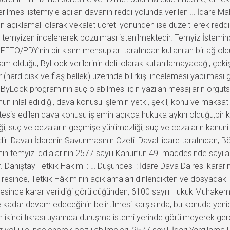
mesi istemiyle açılan davanın reddi yolunda verilen … İdare Mahke
n açıklamalı olarak vekalet ücreti yönünden ise düzeltilerek redd
ının temyizen incelenerek bozulması istenilmektedir. Temyiz İstemi
ETÖ/PDY’nin bir kısım mensupları tarafından kullanılan bir ağ old
am olduğu, ByLock verilerinin delil olarak kullanılamayacağı, çekişm
iller (hard disk ve flaş bellek) üzerinde bilirkişi incelemesi yapılmas
 ByLock programının suç olabilmesi için yazılan mesajların örgüt
ün ihlal edildiği, dava konusu işlemin yetki, şekil, konu ve maks
is edilen dava konusu işlemin açıkça hukuka aykırı olduğu,bir ki
suç ve cezaların geçmişe yürümezliği, suç ve cezaların kanuniliği, 
tedir. Davalı İdarenin Savunmasının Özeti: Davalı idare tarafından
ın temyiz iddialarının 2577 sayılı Kanun’un 49. maddesinde sayılan
r. Danıştay Tetkik Hakimi : … Düşüncesi : İdare Dava Dairesi kara
esince, Tetkik Hâkiminin açıklamaları dinlendikten ve dosyadaki b
esince karar verildiği görüldüğünden, 6100 sayılı Hukuk Muhake
 kadar devam edeceğinin belirtilmesi karşısında, bu konuda yenide
n ikinci fıkrası uyarınca duruşma istemi yerinde görülmeyerek ge