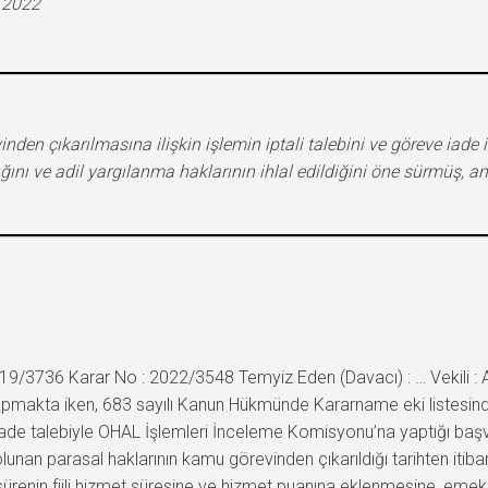
.2022
nden çıkarılmasına ilişkin işlemin iptali talebini ve göreve iade
nı ve adil yargılanma haklarının ihlal edildiğini öne sürmüş, anc
9/3736 Karar No : 2022/3548 Temyiz Eden (Davacı) : … Vekili : Av. 
yapmakta iken, 683 sayılı Kanun Hükmünde Kararname eki listesind
ade talebiyle OHAL İşlemleri İnceleme Komisyonu’na yaptığı başvuru
olunan parasal haklarının kamu görevinden çıkarıldığı tarihten itiba
sürenin fiili hizmet süresine ve hizmet puanına eklenmesine, emekli