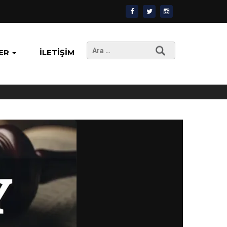
Arama:
ER
İLETIŞIM