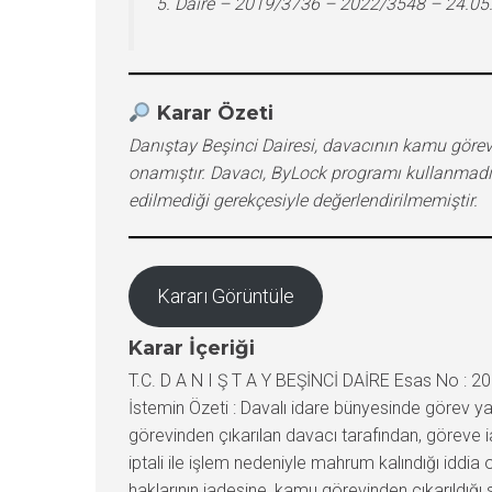
5. Daire – 2019/3736 – 2022/3548 – 24.05
Karar Özeti
Danıştay Beşinci Dairesi, davacının kamu görevi
onamıştır. Davacı, ByLock programı kullanmadığı
edilmediği gerekçesiyle değerlendirilmemiştir.
Kararı Görüntüle
Karar İçeriği
T.C. D A N I Ş T A Y BEŞİNCİ DAİRE Esas No : 201
İstemin Özeti : Davalı idare bünyesinde görev 
görevinden çıkarılan davacı tarafından, göreve i
iptali ile işlem nedeniyle mahrum kalındığı iddia 
haklarının iadesine, kamu görevinden çıkarıldığı 