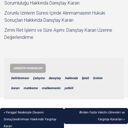
Sorumluluğu Hakkında Danıştay Kararı
Zorunlu İzinlerin Süresi İçinde Alınmamasının Hukuki
Sonuçları Hakkında Danıştay Kararı
Zımni Ret İşlemi ve Süre Aşımı: Danıştay Kararı Üzerine
Değerlendirme
DANIŞTAY KARARLARI
belirlenmesi
Çalışma
danıştay
hakkında
İptali
İzninin
kararı
mahkeme
mahkemenin
yetkili
YAZI
Feragat Nedeniyle Davanın
Birden Fazla Vekilin Görevleri ve
GEZINMESI
Sonuçlandırılması Hakkında Yargıtay
Yargıtay Kararları
Kararı