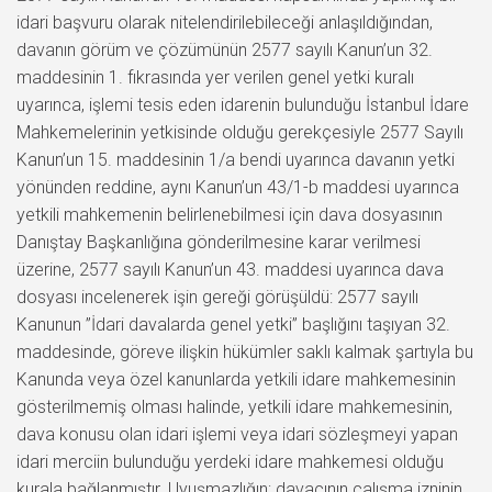
idari başvuru olarak nitelendirilebileceği anlaşıldığından,
davanın görüm ve çözümünün 2577 sayılı Kanun’un 32.
maddesinin 1. fıkrasında yer verilen genel yetki kuralı
uyarınca, işlemi tesis eden idarenin bulunduğu İstanbul İdare
Mahkemelerinin yetkisinde olduğu gerekçesiyle 2577 Sayılı
Kanun’un 15. maddesinin 1/a bendi uyarınca davanın yetki
yönünden reddine, aynı Kanun’un 43/1-b maddesi uyarınca
yetkili mahkemenin belirlenebilmesi için dava dosyasının
Danıştay Başkanlığına gönderilmesine karar verilmesi
üzerine, 2577 sayılı Kanun’un 43. maddesi uyarınca dava
dosyası incelenerek işin gereği görüşüldü: 2577 sayılı
Kanunun ”İdari davalarda genel yetki” başlığını taşıyan 32.
maddesinde, göreve ilişkin hükümler saklı kalmak şartıyla bu
Kanunda veya özel kanunlarda yetkili idare mahkemesinin
gösterilmemiş olması halinde, yetkili idare mahkemesinin,
dava konusu olan idari işlemi veya idari sözleşmeyi yapan
idari merciin bulunduğu yerdeki idare mahkemesi olduğu
kurala bağlanmıştır. Uyuşmazlığın; davacının çalışma izninin