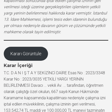
kapatılması sonucunda iptal edilen çalışma izninin geri
verilmesi isteği üzerine gerçekleştirilen işlemlerin yetkili
yargı yerinin belirlenmesi hakkında karar vermiştir. İstanbul
13. İdare Mahkemesi, işlemi tesis eden idarenin bulunduğu
yer olması nedeniyle davanın görüm ve çözümünde yetkili
mahkeme olarak tayin edilmiştir.
Kararı Görüntüle
Karar İçeriği
T.C. D A N I Ş T A Y SEKİZİNCİ DAİRE Esas No : 2023/3348
Karar No : 2023/3035 YETKİLİ YARGI YERİNİN
BELİRLENMESİ Davacı … vekili Av. … tarafından, öğretmen
olarak çalıştığı özel okulun, 667 sayılı Kanun Hükmünde
Kararname kapsamında kapatılması nedeniyle çalışma izni
iptal edilen müvekkilinin, çalışma izninin geri verilmesi,
153.542,74 TL maddi ve 100.000,00 TL manevi tazminatın