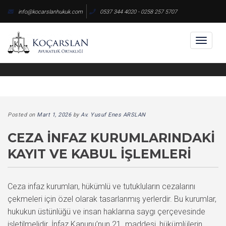
Skip
info@kocarslanhukuk.com
0537 344 4020 - 0258 257 5707
to
content
Toggl
naviga
Posted on
Mart 1, 2026
by
Av. Yusuf Enes ARSLAN
CEZA İNFAZ KURUMLARINDAKI
KAYIT VE KABUL İŞLEMLERI
Ceza infaz kurumları, hükümlü ve tutukluların cezalarını
çekmeleri için özel olarak tasarlanmış yerlerdir. Bu kurumlar,
hukukun üstünlüğü ve insan haklarına saygı çerçevesinde
işletilmelidir. İnfaz Kanunu’nun 21. maddesi, hükümlülerin