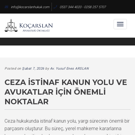
Skip
info@kocarslanhukuk.com
0537 344 4020 - 0258 257 5707
to
content
Toggl
naviga
Posted on
Şubat 7, 2026
by
Av. Yusuf Enes ARSLAN
CEZA İSTINAF KANUN YOLU VE
AVUKATLAR İÇIN ÖNEMLI
NOKTALAR
Ceza hukukunda istinaf kanun yolu, yargı sürecinin önemli bir
parçasını oluşturur. Bu süreç, yerel mahkeme kararlarına