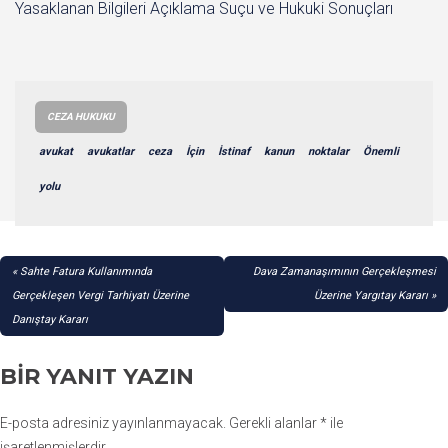
Yasaklanan Bilgileri Açıklama Suçu ve Hukuki Sonuçları
CEZA HUKUKU
avukat
avukatlar
ceza
İçin
İstinaf
kanun
noktalar
Önemli
yolu
YAZI
Sahte Fatura Kullanımında
Dava Zamanaşımının Gerçekleşmesi
GEZINMESI
Gerçekleşen Vergi Tarhiyatı Üzerine
Üzerine Yargıtay Kararı
Danıştay Kararı
BIR YANIT YAZIN
E-posta adresiniz yayınlanmayacak.
Gerekli alanlar
*
ile
işaretlenmişlerdir