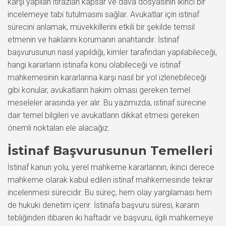
karşı yapılan itirazları kapsar ve dava dosyasının ikinci bir
incelemeye tabi tutulmasını sağlar. Avukatlar için istinaf
sürecini anlamak, müvekkillerini etkili bir şekilde temsil
etmenin ve haklarını korumanın anahtarıdır. İstinaf
başvurusunun nasıl yapıldığı, kimler tarafından yapılabileceği,
hangi kararların istinafa konu olabileceği ve istinaf
mahkemesinin kararlarına karşı nasıl bir yol izlenebileceği
gibi konular, avukatların hakim olması gereken temel
meseleler arasında yer alır. Bu yazımızda, istinaf sürecine
dair temel bilgileri ve avukatların dikkat etmesi gereken
önemli noktaları ele alacağız.
İstinaf Başvurusunun Temelleri
İstinaf kanun yolu, yerel mahkeme kararlarının, ikinci derece
mahkeme olarak kabul edilen istinaf mahkemesinde tekrar
incelenmesi sürecidir. Bu süreç, hem olay yargılaması hem
de hukuki denetim içerir. İstinafa başvuru süresi, kararın
tebliğinden itibaren iki haftadır ve başvuru, ilgili mahkemeye