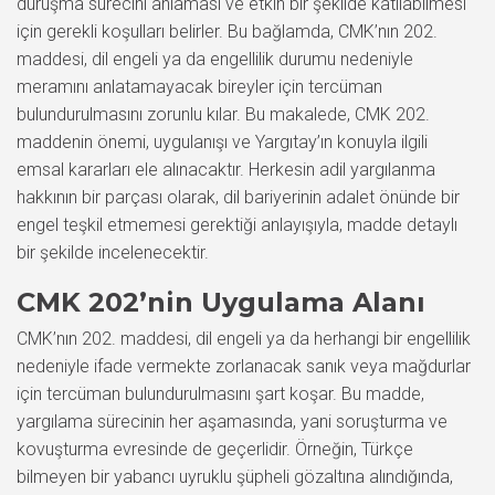
duruşma sürecini anlaması ve etkin bir şekilde katılabilmesi
için gerekli koşulları belirler. Bu bağlamda, CMK’nın 202.
maddesi, dil engeli ya da engellilik durumu nedeniyle
meramını anlatamayacak bireyler için tercüman
bulundurulmasını zorunlu kılar. Bu makalede, CMK 202.
maddenin önemi, uygulanışı ve Yargıtay’ın konuyla ilgili
emsal kararları ele alınacaktır. Herkesin adil yargılanma
hakkının bir parçası olarak, dil bariyerinin adalet önünde bir
engel teşkil etmemesi gerektiği anlayışıyla, madde detaylı
bir şekilde incelenecektir.
CMK 202’nin Uygulama Alanı
CMK’nın 202. maddesi, dil engeli ya da herhangi bir engellilik
nedeniyle ifade vermekte zorlanacak sanık veya mağdurlar
için tercüman bulundurulmasını şart koşar. Bu madde,
yargılama sürecinin her aşamasında, yani soruşturma ve
kovuşturma evresinde de geçerlidir. Örneğin, Türkçe
bilmeyen bir yabancı uyruklu şüpheli gözaltına alındığında,