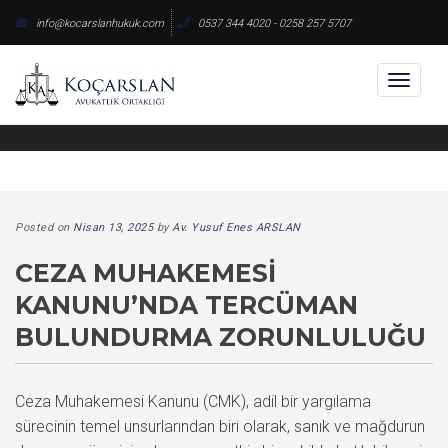
Skip
info@kocarslanhukuk.com
0537 344 4020 - 0258 257 5707
to
content
Toggl
naviga
Posted on
Nisan 13, 2025
by
Av. Yusuf Enes ARSLAN
CEZA MUHAKEMESI
KANUNU’NDA TERCÜMAN
BULUNDURMA ZORUNLULUĞU
Ceza Muhakemesi Kanunu (CMK), adil bir yargılama
sürecinin temel unsurlarından biri olarak, sanık ve mağdurun