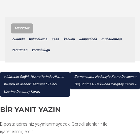
MEVZUAT
bulundu
bulundurma
ceza
kanunu
kanunu’nda
muhakemesi
tercüman
zorunluluğu
YAZI
İdarenin Sağlık Hizmetlerinde Hizmet
Zamanaşımı Nedeniyle Kamu Davasının
GEZINMESI
Kusuru ve Manevi Tazminat Talebi
Düşürülmesi Hakkında Yargıtay Kararı
Üzerine Danıştay Kararı
BIR YANIT YAZIN
E-posta adresiniz yayınlanmayacak.
Gerekli alanlar
*
ile
işaretlenmişlerdir