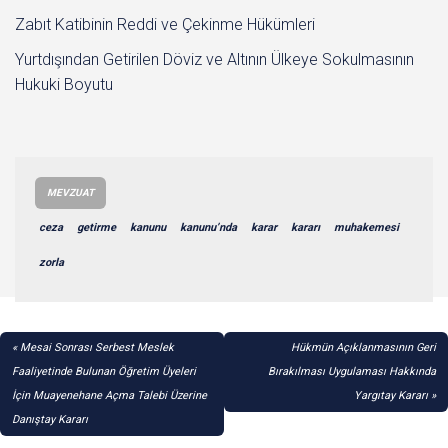
Zabıt Katibinin Reddi ve Çekinme Hükümleri
Yurtdışından Getirilen Döviz ve Altının Ülkeye Sokulmasının
Hukuki Boyutu
MEVZUAT
ceza
getirme
kanunu
kanunu’nda
karar
kararı
muhakemesi
zorla
YAZI
Mesai Sonrası Serbest Meslek
Hükmün Açıklanmasının Geri
GEZINMESI
Faaliyetinde Bulunan Öğretim Üyeleri
Bırakılması Uygulaması Hakkında
İçin Muayenehane Açma Talebi Üzerine
Yargıtay Kararı
Danıştay Kararı