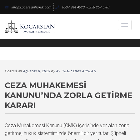
Skip
info@kocarslanhukuk.com
0537 344 4020 - 0258 257 5707
to
content
Toggl
naviga
Posted on
Ağustos 8, 2025
by
Av. Yusuf Enes ARSLAN
CEZA MUHAKEMESI
KANUNU’NDA ZORLA GETIRME
KARARI
Ceza Muhakemesi Kanunu (CMK) içerisinde yer alan zorla
getirme, hukuk sistemimizde önemli bir yer tutar. Şüpheli