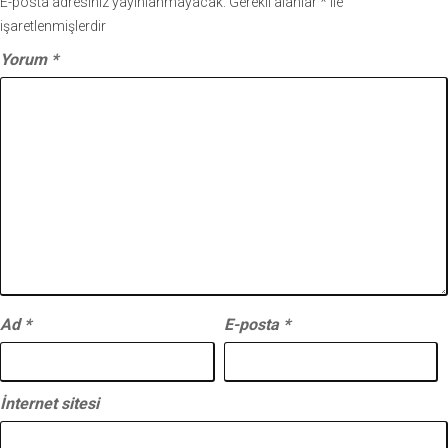
E-posta adresiniz yayınlanmayacak.
Gerekli alanlar
*
ile
işaretlenmişlerdir
Yorum
*
Ad
*
E-posta
*
İnternet sitesi