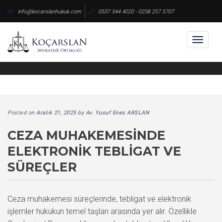
Skip
info@kocarslanhukuk.com
0537 344 4020 - 0258 257 5707
to
content
Toggl
naviga
Posted on
Aralık 21, 2025
by
Av. Yusuf Enes ARSLAN
CEZA MUHAKEMESINDE
ELEKTRONIK TEBLIGAT VE
SÜREÇLER
Ceza muhakemesi süreçlerinde, tebligat ve elektronik
işlemler hukukun temel taşları arasında yer alır. Özellikle