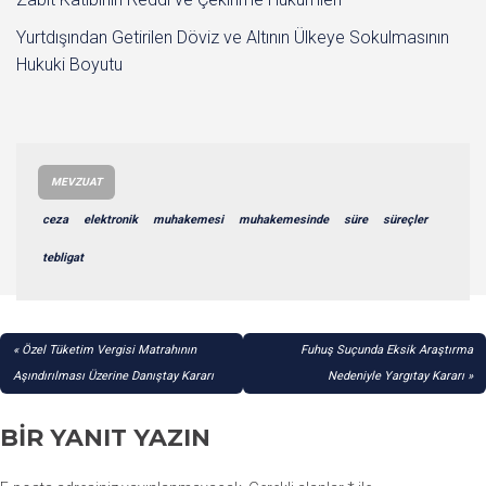
Yurtdışından Getirilen Döviz ve Altının Ülkeye Sokulmasının
Hukuki Boyutu
MEVZUAT
ceza
elektronik
muhakemesi
muhakemesinde
süre
süreçler
tebligat
YAZI
Özel Tüketim Vergisi Matrahının
Fuhuş Suçunda Eksik Araştırma
GEZINMESI
Aşındırılması Üzerine Danıştay Kararı
Nedeniyle Yargıtay Kararı
BIR YANIT YAZIN