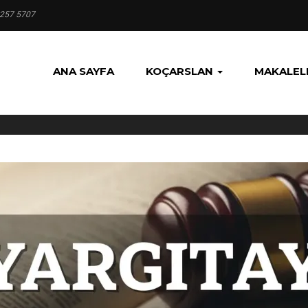
 257 5707
ANA SAYFA
KOÇARSLAN
MAKALEL