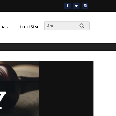
Arama:
ER
İLETIŞIM