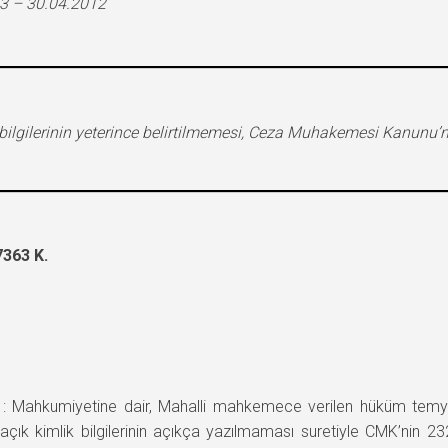
3 – 30.04.2012
lgilerinin yeterince belirtilmemesi, Ceza Muhakemesi Kanunu’nun 
363 K.
hkumiyetine dair, Mahalli mahkemece verilen hüküm temyiz
n açık kimlik bilgilerinin açıkça yazılmaması suretiyle CMK’ni