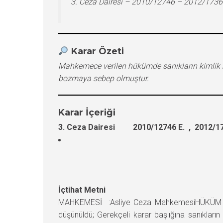
3. Ceza Dairesi – 2010/12746 – 2012/1736
Karar Özeti
Mahkemece verilen hükümde sanıkların kimlik bi
bozmaya sebep olmuştur.
Karar İçeriği
3. Ceza Dairesi 2010/12746 E. , 2012/17
İçtihat Metni
MAHKEMESİ :Asliye Ceza MahkemesiHÜKÜM : Ma
düşünüldü; Gerekçeli karar başlığına sanıkları