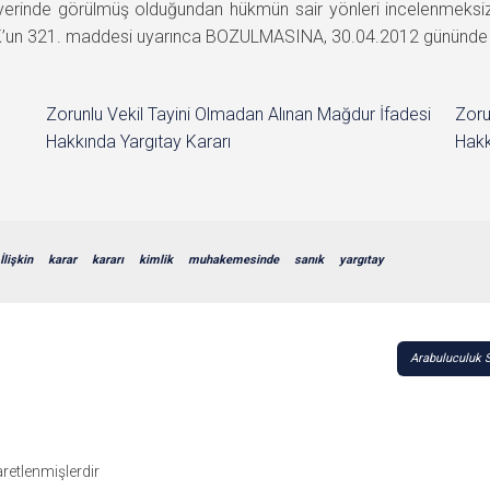
rla yerinde görülmüş olduğundan hükmün sair yönleri incelenmeks
K’un 321. maddesi uyarınca BOZULMASINA, 30.04.2012 gününde oybi
Zorunlu Vekil Tayini Olmadan Alınan Mağdur İfadesi
Zoru
Hakkında Yargıtay Kararı
Hakk
İlişkin
karar
kararı
kimlik
muhakemesinde
sanık
yargıtay
Arabuluculuk S
şaretlenmişlerdir