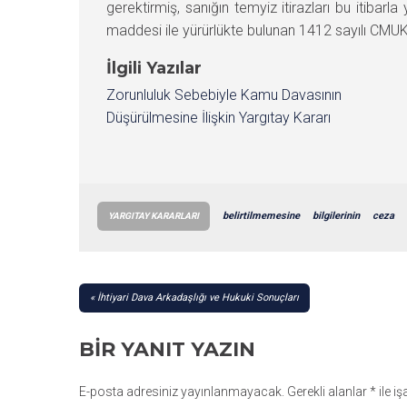
gerektirmiş, sanığın temyiz itirazları bu itiba
maddesi ile yürürlükte bulunan 1412 sayılı CMU
İlgili Yazılar
Zorunluluk Sebebiyle Kamu Davasının
Düşürülmesine İlişkin Yargıtay Kararı
belirtilmemesine
bilgilerinin
ceza
YARGITAY KARARLARI
YAZI
İhtiyari Dava Arkadaşlığı ve Hukuki Sonuçları
GEZINMESI
BIR YANIT YAZIN
E-posta adresiniz yayınlanmayacak.
Gerekli alanlar
*
ile i