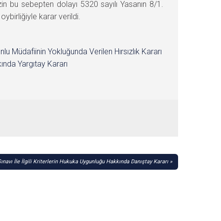
izin bu sebepten dolayı 5320 sayılı Yasanın 8/1.
rliğiyle karar verildi.
nlu Müdafiinin Yokluğunda Verilen Hırsızlık Kararı
ında Yargıtay Kararı
ınavı İle İlgili Kriterlerin Hukuka Uygunluğu Hakkında Danıştay Kararı