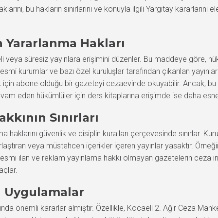
arını, bu hakların sınırlarını ve konuyla ilgili Yargıtay kararlarını
 Yararlanma Hakları
eli veya süresiz yayınlara erişimini düzenler. Bu maddeye göre
resmi kurumlar ve bazı özel kuruluşlar tarafından çıkarılan yayınlar ü
 için abone olduğu bir gazeteyi cezaevinde okuyabilir. Ancak, bu e
 devam eden hükümlüler için ders kitaplarına erişimde ise daha esne
kkının Sınırları
haklarını güvenlik ve disiplin kuralları çerçevesinde sınırlar. Kuru
aştıran veya müstehcen içerikler içeren yayınlar yasaktır. Örneğin, 
, resmi ilan ve reklam yayınlama hakkı olmayan gazetelerin ceza in
açlar.
da Uygulamalar
a önemli kararlar almıştır. Özellikle, Kocaeli 2. Ağır Ceza Mahke