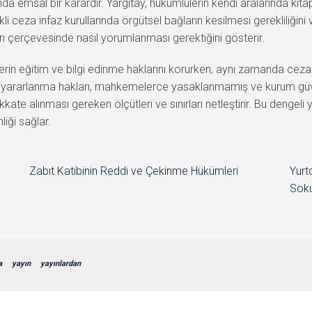
a emsal bir karardır. Yargıtay, hükümlülerin kendi aralarında kitap 
eza infaz kurullarında örgütsel bağların kesilmesi gerekliliğini v
ları çerçevesinde nasıl yorumlanması gerektiğini gösterir.
in eğitim ve bilgi edinme haklarını korurken, aynı zamanda ceza in
an yararlanma hakları, mahkemelerce yasaklanmamış ve kurum güvenl
kkate alınması gereken ölçütleri ve sınırları netleştirir. Bu dengel
iği sağlar.
Zabıt Katibinin Reddi ve Çekinme Hükümleri
Yurt
Soku
a
yayın
yayınlardan