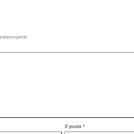
şaretlenmişlerdir
E-posta
*