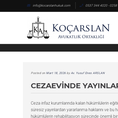
Skip
info@kocarslanhukuk.com
0537 344 4020 - 0258
to
content
Posted on
Mart 18, 2026
by
Av. Yusuf Enes ARSLAN
CEZAEVINDE YAYINLA
Ceza infaz kurumlarında kalan hükümlülerin eğiti
süresiz yayınlardan yararlanma haklarını ve bu h
hükümlülerin rehabilitasyon sürecinde önemli bir r