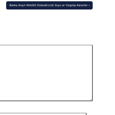
Banka Araçlı Nitelikli Dolandırıcılık Suçu ve Yargıtay Kararları