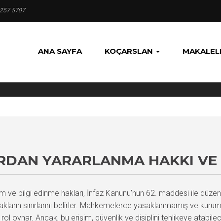
 257 5707
ANA SAYFA
KOÇARSLAN
MAKALEL
RDAN YARARLANMA HAKKI VE 
m ve bilgi edinme hakları, İnfaz Kanunu’nun 62. maddesi ile düzen
akların sınırlarını belirler. Mahkemelerce yasaklanmamış ve kurum
ol oynar. Ancak, bu erişim, güvenlik ve disiplini tehlikeye atabilece