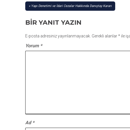
YAZI
Yapı Denetimi ve İdari Cezalar Hakkında Danıştay Kararı
GEZINMESI
BIR YANIT YAZIN
E-posta adresiniz yayınlanmayacak.
Gerekli alanlar
*
ile i
Yorum
*
Ad
*