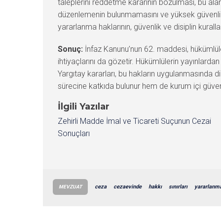
taleplerini reddetme kararının bozulması, bu aland
düzenlemenin bulunmamasını ve yüksek güvenlikli c
yararlanma haklarının, güvenlik ve disiplin kural
Sonuç:
İnfaz Kanunu’nun 62. maddesi, hükümlüler
ihtiyaçlarını da gözetir. Hükümlülerin yayınlard
Yargıtay kararları, bu hakların uygulanmasında di
sürecine katkıda bulunur hem de kurum içi güvenl
İlgili Yazılar
Zehirli Madde İmal ve Ticareti Suçunun Cezai
Sonuçları
ceza
cezaevinde
hakkı
sınırları
yararlanm
MEVZUAT