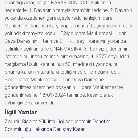
onandığı anlaşılmıştır. KARAR SONUCU : Açıklanan
nedenlerle; 1. Davacının temyiz isteminin reddine, 2. Davanın
yukarıda özetlenen gerekçeyle reddine ilişkin İdare
Mahkemesi kararına karşı yapılan istinaf başvurusunun reddi
yolundaki temyize konu … Bölge İdare Mahkemesi … İdari
Dava Dairesinin … tarih ve E:…, K:… sayılı kararının yukarıda
belirtilen açıklama ile ONANMASINA, 3. Temyiz giderlerinin
istemde bulunan üzerinde bırakılmasına, 4. 2577 sayılı İdari
Yargılama Usulü Kanunu’nun 50. maddesi uyarınca, bu
onama kararının taraflara tebliğini ve bir örneğinin de …
Bölge İdare Mahkemesi … İdari Dava Dairesine
gönderilmesini teminen dosyanın … İdare Mahkemesine
gönderilmesine, 18/01/2024 tarihinde, kesin olarak
oybirliğiyle karar verildi.
İlgili Yazılar
Zorunlu Sigorta Yükümlülüğünde İdarenin Denetim
Sorumluluğu Hakkında Danıştay Kararı