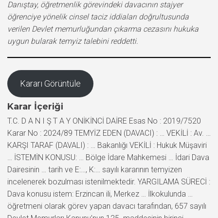
Danıştay, öğretmenlik görevindeki davacının stajyer
öğrenciye yönelik cinsel taciz iddiaları doğrultusunda
verilen Devlet memurluğundan çıkarma cezasını hukuka
uygun bularak temyiz talebini reddetti.
Kararı Görüntüle
Karar İçeriği
T.C. D A N I Ş T A Y ONİKİNCİ DAİRE Esas No : 2019/7520
Karar No : 2024/89 TEMYİZ EDEN (DAVACI) : … VEKİLİ : Av. …
KARŞI TARAF (DAVALI) : … Bakanlığı VEKİLİ : Hukuk Müşaviri
… İSTEMİN KONUSU: … Bölge İdare Mahkemesi … İdari Dava
Dairesinin … tarih ve E:…, K:… sayılı kararının temyizen
incelenerek bozulması istenilmektedir. YARGILAMA SÜRECİ :
Dava konusu istem: Erzincan ili, Merkez … İlkokulunda …
öğretmeni olarak görev yapan davacı tarafından, 657 sayılı