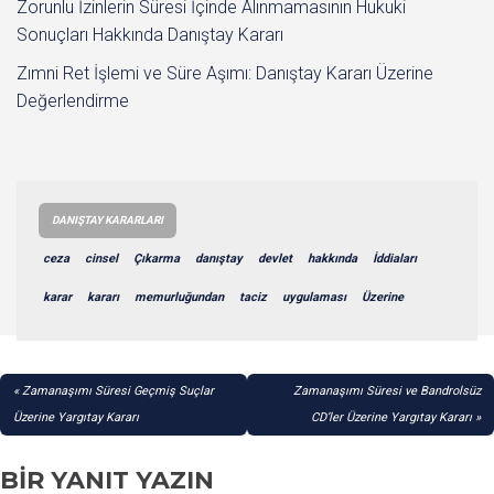
Zorunlu İzinlerin Süresi İçinde Alınmamasının Hukuki
Sonuçları Hakkında Danıştay Kararı
Zımni Ret İşlemi ve Süre Aşımı: Danıştay Kararı Üzerine
Değerlendirme
DANIŞTAY KARARLARI
ceza
cinsel
Çıkarma
danıştay
devlet
hakkında
İddiaları
karar
kararı
memurluğundan
taciz
uygulaması
Üzerine
YAZI
Zamanaşımı Süresi Geçmiş Suçlar
Zamanaşımı Süresi ve Bandrolsüz
GEZINMESI
Üzerine Yargıtay Kararı
CD’ler Üzerine Yargıtay Kararı
BIR YANIT YAZIN