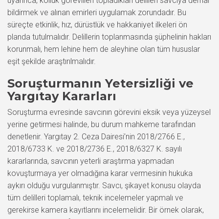
uyarınca, kolluk görevlileri topladıkları delilleri savcıya derhal
bildirmek ve alınan emirleri uygulamak zorundadır. Bu
süreçte etkinlik, hız, dürüstlük ve hakkaniyet ilkeleri ön
planda tutulmalıdır. Delillerin toplanmasında şüphelinin hakları
korunmalı, hem lehine hem de aleyhine olan tüm hususlar
eşit şekilde araştırılmalıdır.
Soruşturmanın Yetersizliği ve
Yargıtay Kararları
Soruşturma evresinde savcının görevini eksik veya yüzeysel
yerine getirmesi halinde, bu durum mahkeme tarafından
denetlenir. Yargıtay 2. Ceza Dairesi’nin 2018/2766 E.,
2018/6733 K. ve 2018/2736 E., 2018/6327 K. sayılı
kararlarında, savcının yeterli araştırma yapmadan
kovuşturmaya yer olmadığına karar vermesinin hukuka
aykırı olduğu vurgulanmıştır. Savcı, şikayet konusu olayda
tüm delilleri toplamalı, teknik incelemeler yapmalı ve
gerekirse kamera kayıtlarını incelemelidir. Bir örnek olarak,