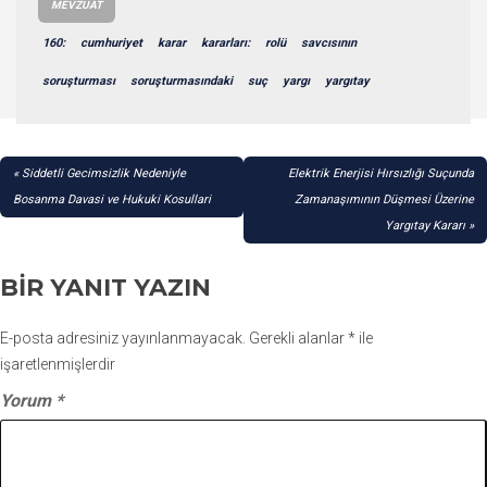
MEVZUAT
160:
cumhuriyet
karar
kararları:
rolü
savcısının
soruşturması
soruşturmasındaki
suç
yargı
yargıtay
YAZI
Siddetli Gecimsizlik Nedeniyle
Elektrik Enerjisi Hırsızlığı Suçunda
GEZINMESI
Bosanma Davasi ve Hukuki Kosullari
Zamanaşımının Düşmesi Üzerine
Yargıtay Kararı
BIR YANIT YAZIN
E-posta adresiniz yayınlanmayacak.
Gerekli alanlar
*
ile
işaretlenmişlerdir
Yorum
*