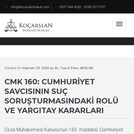
Skip
info@kocarslanhukuk.com
0537 344 4020 - 0258 257 5707
to
content
Toggl
naviga
Posted on
Haziran 20, 2026
by
Av. Yusuf Enes ARSLAN
CMK 160: CUMHURIYET
SAVCISININ SUÇ
SORUŞTURMASINDAKI ROLÜ
VE YARGITAY KARARLARI
Ceza Muhakemesi Kanunu’nun 160. maddesi, Cumhuriyet