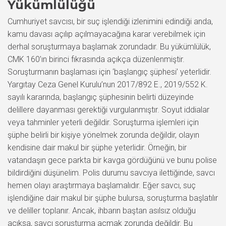
Yükümlülüğü
Cumhuriyet savcısı, bir suç işlendiği izlenimini edindiği anda,
kamu davası açılıp açılmayacağına karar verebilmek için
derhal soruşturmaya başlamak zorundadır. Bu yükümlülük,
CMK 160’ın birinci fıkrasında açıkça düzenlenmiştir.
Soruşturmanın başlaması için ‘başlangıç şüphesi’ yeterlidir.
Yargıtay Ceza Genel Kurulu’nun 2017/892 E., 2019/552 K.
sayılı kararında, başlangıç şüphesinin belirti düzeyinde
delillere dayanması gerektiği vurgulanmıştır. Soyut iddialar
veya tahminler yeterli değildir. Soruşturma işlemleri için
şüphe belirli bir kişiye yönelmek zorunda değildir, olayın
kendisine dair makul bir şüphe yeterlidir. Örneğin, bir
vatandaşın gece parkta bir kavga gördüğünü ve bunu polise
bildirdiğini düşünelim. Polis durumu savcıya ilettiğinde, savcı
hemen olayı araştırmaya başlamalıdır. Eğer savcı, suç
işlendiğine dair makul bir şüphe bulursa, soruşturma başlatılır
ve deliller toplanır. Ancak, ihbarın baştan asılsız olduğu
açıksa, savcı soruşturma açmak zorunda değildir. Bu