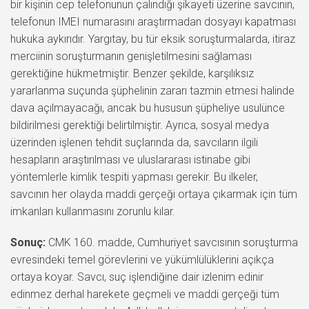
bir kişinin cep telefonunun çalındığı şikayeti üzerine savcının,
telefonun IMEI numarasını araştırmadan dosyayı kapatması
hukuka aykırıdır. Yargıtay, bu tür eksik soruşturmalarda, itiraz
merciinin soruşturmanın genişletilmesini sağlaması
gerektiğine hükmetmiştir. Benzer şekilde, karşılıksız
yararlanma suçunda şüphelinin zararı tazmin etmesi halinde
dava açılmayacağı, ancak bu hususun şüpheliye usulünce
bildirilmesi gerektiği belirtilmiştir. Ayrıca, sosyal medya
üzerinden işlenen tehdit suçlarında da, savcıların ilgili
hesapların araştırılması ve uluslararası istinabe gibi
yöntemlerle kimlik tespiti yapması gerekir. Bu ilkeler,
savcının her olayda maddi gerçeği ortaya çıkarmak için tüm
imkanları kullanmasını zorunlu kılar.
Sonuç:
CMK 160. madde, Cumhuriyet savcısının soruşturma
evresindeki temel görevlerini ve yükümlülüklerini açıkça
ortaya koyar. Savcı, suç işlendiğine dair izlenim edinir
edinmez derhal harekete geçmeli ve maddi gerçeği tüm