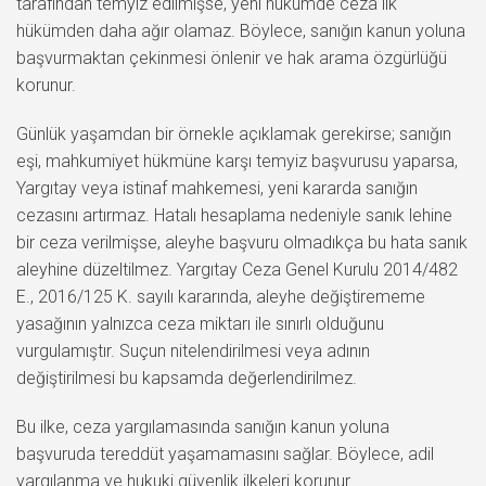
tarafından temyiz edilmişse, yeni hükümde ceza ilk
hükümden daha ağır olamaz. Böylece, sanığın kanun yoluna
başvurmaktan çekinmesi önlenir ve hak arama özgürlüğü
korunur.
Günlük yaşamdan bir örnekle açıklamak gerekirse; sanığın
eşi, mahkumiyet hükmüne karşı temyiz başvurusu yaparsa,
Yargıtay veya istinaf mahkemesi, yeni kararda sanığın
cezasını artırmaz. Hatalı hesaplama nedeniyle sanık lehine
bir ceza verilmişse, aleyhe başvuru olmadıkça bu hata sanık
aleyhine düzeltilmez. Yargıtay Ceza Genel Kurulu 2014/482
E., 2016/125 K. sayılı kararında, aleyhe değiştirememe
yasağının yalnızca ceza miktarı ile sınırlı olduğunu
vurgulamıştır. Suçun nitelendirilmesi veya adının
değiştirilmesi bu kapsamda değerlendirilmez.
Bu ilke, ceza yargılamasında sanığın kanun yoluna
başvuruda tereddüt yaşamamasını sağlar. Böylece, adil
yargılanma ve hukuki güvenlik ilkeleri korunur.