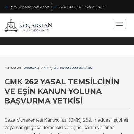
Skip
info@kocarslanhukuk.com
0537 344 4020 - 0258 257 5707
to
content
Toggl
naviga
Posted on
Temmuz 4, 2026
by
Av. Yusuf Enes ARSLAN
CMK 262 YASAL TEMSILCININ
VE EŞIN KANUN YOLUNA
BAŞVURMA YETKISI
Ceza Muhakemesi Kanunu’nun (CMK) 262. maddesi, şüpheli
veya sanığın yasal temsilcisi ve eşine, kanun yollarına