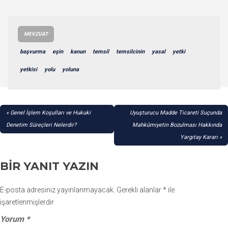
MEVZUAT
başvurma
eşin
kanun
temsil
temsilcinin
yasal
yetki
yetkisi
yolu
yoluna
YAZI
Genel İşlem Koşulları ve Hukuki
Uyuşturucu Madde Ticareti Suçunda
GEZINMESI
Denetim Süreçleri Nelerdir?
Mahkûmiyetin Bozulması Hakkında
Yargıtay Kararı
BIR YANIT YAZIN
E-posta adresiniz yayınlanmayacak.
Gerekli alanlar
*
ile
işaretlenmişlerdir
Yorum
*