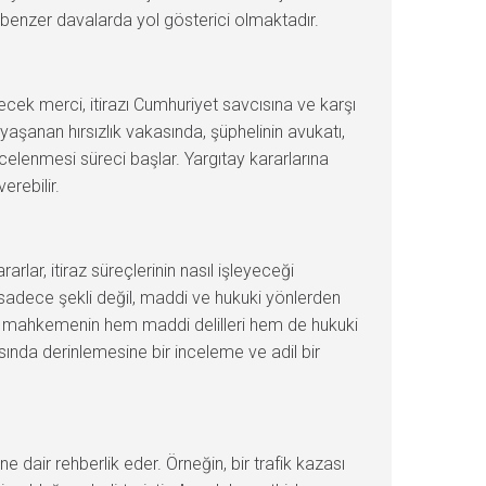
, benzer davalarda yol gösterici olmaktadır.
cek merci, itirazı Cumhuriyet savcısına ve karşı
e yaşanan hırsızlık vakasında, şüphelinin avukatı,
 incelenmesi süreci başlar. Yargıtay kararlarına
erebilir.
rlar, itiraz süreçlerinin nasıl işleyeceği
, sadece şekli değil, maddi ve hukuki yönlerden
ını, mahkemenin hem maddi delilleri hem de hukuki
sında derinlemesine bir inceleme ve adil bir
ine dair rehberlik eder. Örneğin, bir trafik kazası