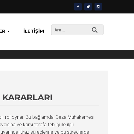
Arama:
ER
İLETIŞIM
Y KARARLARI
k bir rol oynar. Bu bağlamda, Ceza Muhakemesi
sına ve karşı tarafa tebliği ile ilgili
yarınca itiraz süreçlerine ve bu süreçlerde