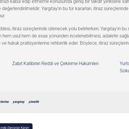
tirazı kabul edip etmeme konusunda geniş bir takdir yetkisine sah
ilde değerlendirilmelidir. Yargıtay’ın bu tür kararları, itiraz süreçler
nur.
itiraz süreçlerinde izlenecek yolu belirlerken, Yargıtay’ın bu sür
arın hem usul hem de esas yönünden incelenebilmesi, adaletin sağla
hukuk pratisyenlerine rehberlik eder. Böylece, itiraz süreçlerinin 
Zabıt Katibinin Reddi ve Çekinme Hükümleri
Yurt
Soku
lerine
yargıtay
yönelik
kında Danıştay Kararı