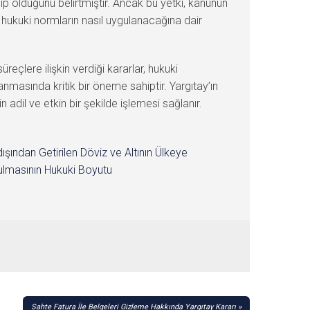
ip olduğunu belirtmiştir. Ancak bu yetki, kanunun
inde hukuki normların nasıl uygulanacağına dair
eçlere ilişkin verdiği kararlar, hukuki
nmasında kritik bir öneme sahiptir. Yargıtay’ın
adil ve etkin bir şekilde işlemesi sağlanır.
dışından Getirilen Döviz ve Altının Ülkeye
lmasının Hukuki Boyutu
Sahte Fatura İle Belgeleri Gizleme Hakkında Yargıtay Kararı