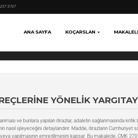
 257 5707
ANA SAYFA
KOÇARSLAN
MAKALEL
ÜREÇLERINE YÖNELIK YARGITA
nması ve bunlara yapılan itirazlar, adaletin sağlanmasında kriti
nasıl işleyeceğini detaylandırır. Madde, itirazların Cumhuriyet savcı
 veya yapılmasının emredilmesini kapsar. Bu makalede, CMK 270 u