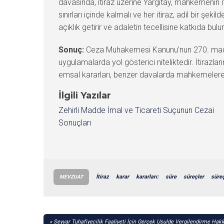
davasında, itiraz üzerine Yargıtay, mahkemenin i
sınırları içinde kalmalı ve her itiraz, adil bir şek
açıklık getirir ve adaletin tecellisine katkıda bulu
Sonuç:
Ceza Muhakemesi Kanunu’nun 270. maddesi, 
uygulamalarda yol gösterici niteliktedir. İtirazl
emsal kararları, benzer davalarda mahkemelere ve 
İlgili Yazılar
Zehirli Madde İmal ve Ticareti Suçunun Cezai
Sonuçları
İtiraz
karar
kararları:
süre
süreçler
süreç
MEVZUAT
YAZI
Seyyar Tuhafiyecilik Faaliyeti İçin Gerçek Usulde Vergilendirme Hak