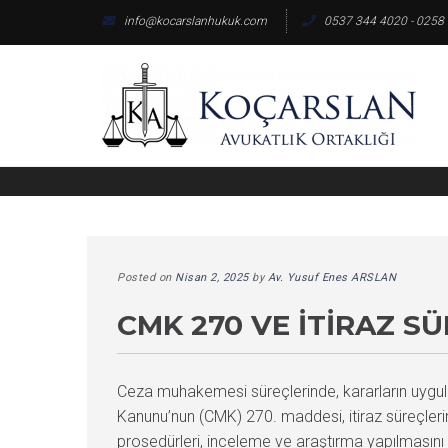
Skip
info@kocarslanhukuk.com
0537 344 4020 - 0258
to
content
Posted on
Nisan 2, 2025
by
Av. Yusuf Enes ARSLAN
CMK 270 VE İTIRAZ S
Ceza muhakemesi süreçlerinde, kararların uygula
Kanunu’nun (CMK) 270. maddesi, itiraz süreçlerinin 
prosedürleri, inceleme ve araştırma yapılmasını