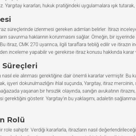
. Yargıtay kararları, hukuk pratiğindeki uygulamalara ışık tutarak
esi
süreçlerinde izlenmesi gereken adımları belirler. İtirazı inceleye
rafların savunma haklarının korunmasını sağlar. Örneğin, bir işyerind
u itiraz, CMK 270 uyarınca, ilgili taraflara tebliğ edilir ve itirazın
en inceleme yapabilir ve gerekirse itiraz konusu hakkında karar v
z Süreçleri
asıl ele alınması gerektiğine dair önemli kararlar vermiştir. Bu kara
, işyeri dokunulmazlığını ihlal suçunda, Yargıtay, itiraz merciinin
 mağazada yaşanan bir hırsızlık olayında, sanığın avukatının itiraz
gerektiğini gösterir. Yargıtay’ın bu yaklaşımı, adaletin sağlanma
ın Rolü
role sahiptir. Verdiği kararlarla, itirazların nasıl değerlendirileceğ