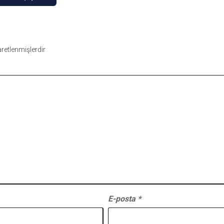
şaretlenmişlerdir
E-posta
*