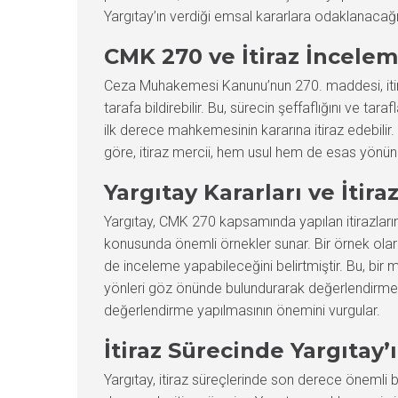
Yargıtay’ın verdiği emsal kararlara odaklanacağız
CMK 270 ve İtiraz İncelem
Ceza Muhakemesi Kanunu’nun 270. maddesi, itiraz 
tarafa bildirebilir. Bu, sürecin şeffaflığını ve ta
ilk derece mahkemesinin kararına itiraz edebilir. B
göre, itiraz mercii, hem usul hem de esas yönünd
Yargıtay Kararları ve İtira
Yargıtay, CMK 270 kapsamında yapılan itirazların n
konusunda önemli örnekler sunar. Bir örnek olarak
de inceleme yapabileceğini belirtmiştir. Bu, bir
yönleri göz önünde bulundurarak değerlendirmesi 
değerlendirme yapılmasının önemini vurgular.
İtiraz Sürecinde Yargıtay’
Yargıtay, itiraz süreçlerinde son derece önemli bir 