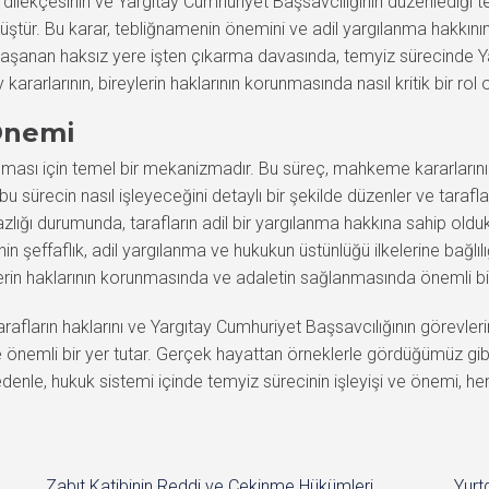
z dilekçesinin ve Yargıtay Cumhuriyet Başsavcılığının düzenlediği te
müştür. Bu karar, tebliğnamenin önemini ve adil yargılanma hakkını
yaşanan haksız yere işten çıkarma davasında, temyiz sürecinde Yarg
 kararlarının, bireylerin haklarının korunmasında nasıl kritik bir rol 
 Önemi
ması için temel bir mekanizmadır. Bu süreç, mahkeme kararlarının
u sürecin nasıl işleyeceğini detaylı bir şekilde düzenler ve taraflar
zlığı durumunda, tarafların adil bir yargılanma hakkına sahip oldukl
in şeffaflık, adil yargılanma ve hukukun üstünlüğü ilkelerine bağlılığ
rin haklarının korunmasında ve adaletin sağlanmasında önemli bir 
fların haklarını ve Yargıtay Cumhuriyet Başsavcılığının görevlerini 
 önemli bir yer tutar. Gerçek hayattan örneklerle gördüğümüz gibi
nedenle, hukuk sistemi içinde temyiz sürecinin işleyişi ve önemi,
Zabıt Katibinin Reddi ve Çekinme Hükümleri
Yurt