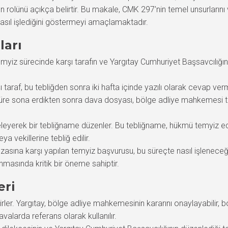
 rolünü açıkça belirtir. Bu makale, CMK 297’nin temel unsurlarını ve
nasıl işlediğini göstermeyi amaçlamaktadır.
ları
 sürecinde karşı tarafın ve Yargıtay Cumhuriyet Başsavcılığının r
şı taraf, bu tebliğden sonra iki hafta içinde yazılı olarak cevap ver
süre sona erdikten sonra dava dosyası, bölge adliye mahkemesi t
celeyerek bir tebliğname düzenler. Bu tebliğname, hükmü temyiz
a vekillerine tebliğ edilir.
zasına karşı yapılan temyiz başvurusu, bu süreçte nasıl işleneceğini
anmasında kritik bir öneme sahiptir.
eri
ler. Yargıtay, bölge adliye mahkemesinin kararını onaylayabilir, boza
alarda referans olarak kullanılır.