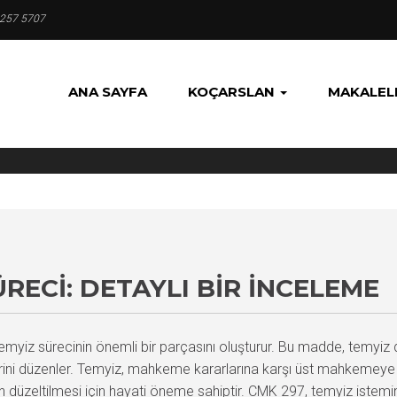
 257 5707
ANA SAYFA
KOÇARSLAN
MAKALEL
RECI: DETAYLI BIR İNCELEME
 sürecinin önemli bir parçasını oluşturur. Bu madde, temyiz dil
rini düzenler. Temyiz, mahkeme kararlarına karşı üst mahkemeye b
n düzeltilmesi için hayati öneme sahiptir. CMK 297, temyiz isteminin