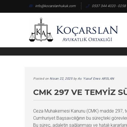
Skip
info@kocarslanhukuk.com
0537 344 4020 - 0258
to
content
Posted on
Nisan 22, 2025
by
Av. Yusuf Enes ARSLAN
CMK 297 VE TEMYIZ SÜ
Ceza Muhakemesi Kanunu (CMK) madde 297, temyiz
Cumhuriyet Başsavcılığının bu süreçteki görevle
Bu süreç, adaletin sağlanması ve hatalı kararları