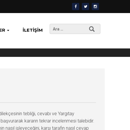
Arama:
ER
İLETIŞIM
ekçesinin tebliği, cevabı ve Yargıtay
aşvurarak kararın tekrar incelenmesi talebidir.
 nasıl işleyeceğini, karşı tarafın nasıl cevap