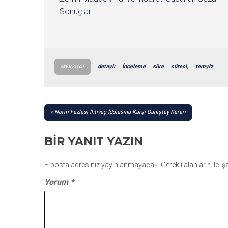
Sonuçları
detaylı
İnceleme
süre
süreci,
temyiz
MEVZUAT
YAZI
Norm Fazlası İhtiyaç İddiasına Karşı Danıştay Kararı
GEZINMESI
BIR YANIT YAZIN
E-posta adresiniz yayınlanmayacak.
Gerekli alanlar
*
ile i
Yorum
*