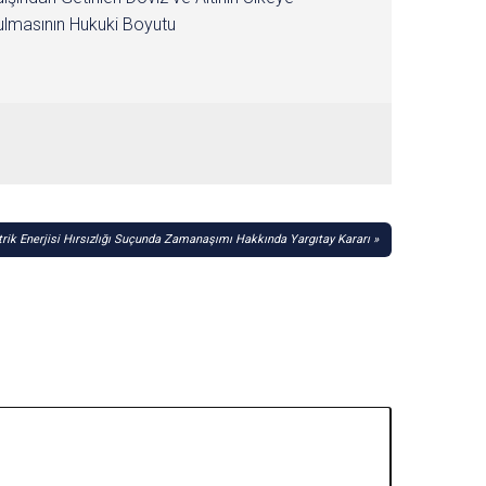
lmasının Hukuki Boyutu
trik Enerjisi Hırsızlığı Suçunda Zamanaşımı Hakkında Yargıtay Kararı