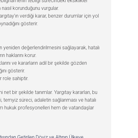
bliğnamenin tebliği sürecindeki eksiklikler
n nasıl korunduğunu vurgular.
ıtay’ın verdiği karar, benzer durumlar için yol
oynadığını gösterir.
 yeniden değerlendirilmesini sağlayarak, hatalı
ın haklarını korur.
arını ve kararların adil bir şekilde gözden
ını gösterir.
role sahiptir.
net bir şekilde tanımlar. Yargıtay kararları, bu
, temyiz süreci, adaletin sağlanması ve hatalı
 hem hukuk profesyonelleri hem de vatandaşlar
dışından Getirilen Döviz ve Altının Ülkeye