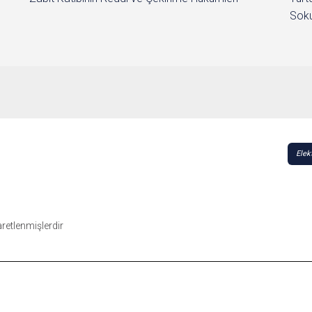
Soku
Elek
şaretlenmişlerdir