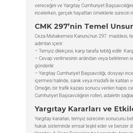
vereceğini ve Yargıtay Cumhuriyet Başsavcılığının
incelerken, gerçek hayattan örneklerle sürecin 
CMK 297’nin Temel Unsur
Ceza Muhakemesi Kanunu’nun 297. maddesi, temyiz
adımları içerir:
– Temyiz dilekçesi, karşı tarafa tebliğ edilir. Kar
– Cevap verilmesinin ardından veya belirlenen 
gönderilir.
– Yargıtay Cumhuriyet Başsavcılığı, dosyayı in
içermesi halinde, sanık veya müdafii ile katılan vey
Örneğin, bir trafik kazası sonucu verilen hapis ce
Cumhuriyet Başsavcılığının rolleri, adaletin sağl
Yargıtay Kararları ve Etkil
Yargıtay kararları, temyiz sürecinin sonucunu belir
hukuk sisteminde emsal teşkil eder ve benzer dav