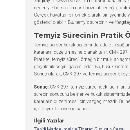
Yargıtay 4. Ceza Dairesi’nin bir kararında, temyi
nedeniyle bir kararın nasıl bozulabileceği görül
Gerçek hayattan bir örnek olarak, bir işyerinde 
gösterici olabilir. Bu, temyiz sürecinin ve Yargıtay
Temyiz Sürecinin Pratik
Temyiz süreci, hukuk sisteminde adaletin sağlan
kararların düzeltilmesine olanak tanır. CMK 297, b
Pratikte, temyiz süreci, örneğin bir mülk anlaşma
geçirilebileceğini garanti eder. Bu, hukuk sistemin
Sonuç olarak, CMK 297 ve temyiz süreci, bireyle
Sonuç:
CMK 297, temyiz sürecindeki adımları, tara
sürecin sonucunu belirler ve hukuk sistemimizde
kararların düzeltilmesi için vazgeçilmezdir. Bu 
için büyük bir öneme sahiptir.
İlgili Yazılar
Zehirli Madde İmal ve Ticareti Suçunun Cezai