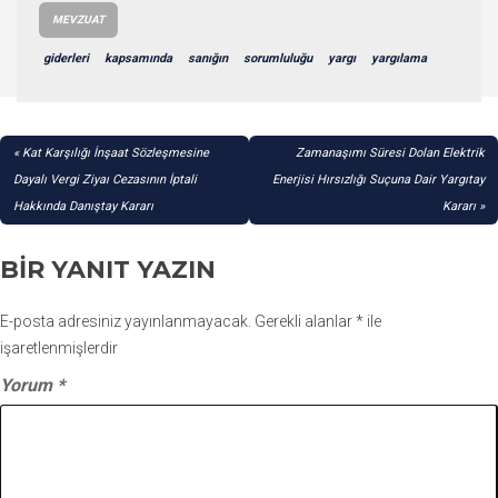
MEVZUAT
giderleri
kapsamında
sanığın
sorumluluğu
yargı
yargılama
YAZI
Kat Karşılığı İnşaat Sözleşmesine
Zamanaşımı Süresi Dolan Elektrik
GEZINMESI
Dayalı Vergi Ziyaı Cezasının İptali
Enerjisi Hırsızlığı Suçuna Dair Yargıtay
Hakkında Danıştay Kararı
Kararı
BIR YANIT YAZIN
E-posta adresiniz yayınlanmayacak.
Gerekli alanlar
*
ile
işaretlenmişlerdir
Yorum
*