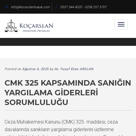
Skip
info@kocarslanhukuk.com
0537 344 4020 - 0258 257 5707
to
content
Toggl
naviga
Posted on
Ağustos 6, 2025
by
Av. Yusuf Enes ARSLAN
CMK 325 KAPSAMINDA SANIĞIN
YARGILAMA GIDERLERI
SORUMLULUĞU
Ceza Muhakemesi Kanunu (CMK) 325. maddesi, ceza
davalarında sanıkların yargılama giderlerini üstlenme