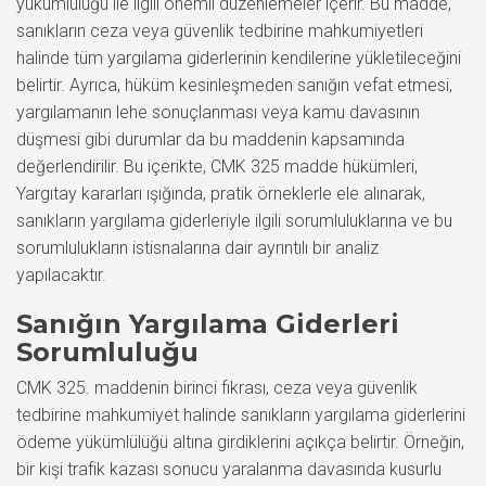
yükümlülüğü ile ilgili önemli düzenlemeler içerir. Bu madde,
sanıkların ceza veya güvenlik tedbirine mahkumiyetleri
halinde tüm yargılama giderlerinin kendilerine yükletileceğini
belirtir. Ayrıca, hüküm kesinleşmeden sanığın vefat etmesi,
yargılamanın lehe sonuçlanması veya kamu davasının
düşmesi gibi durumlar da bu maddenin kapsamında
değerlendirilir. Bu içerikte, CMK 325 madde hükümleri,
Yargıtay kararları ışığında, pratik örneklerle ele alınarak,
sanıkların yargılama giderleriyle ilgili sorumluluklarına ve bu
sorumlulukların istisnalarına dair ayrıntılı bir analiz
yapılacaktır.
Sanığın Yargılama Giderleri
Sorumluluğu
CMK 325. maddenin birinci fıkrası, ceza veya güvenlik
tedbirine mahkumiyet halinde sanıkların yargılama giderlerini
ödeme yükümlülüğü altına girdiklerini açıkça belirtir. Örneğin,
bir kişi trafik kazası sonucu yaralanma davasında kusurlu