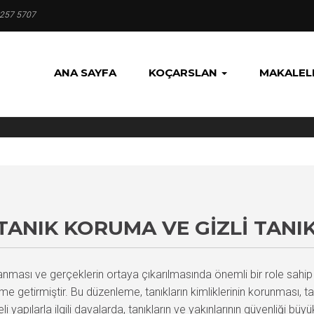
 257 5707
ANA SAYFA
KOÇARSLAN
MAKALEL
ANIK KORUMA VE GIZLI TANIK
sı ve gerçeklerin ortaya çıkarılmasında önemli bir role sahip ola
e getirmiştir. Bu düzenleme, tanıkların kimliklerinin korunması, tanı
keli yapılarla ilgili davalarda, tanıkların ve yakınlarının güvenliği