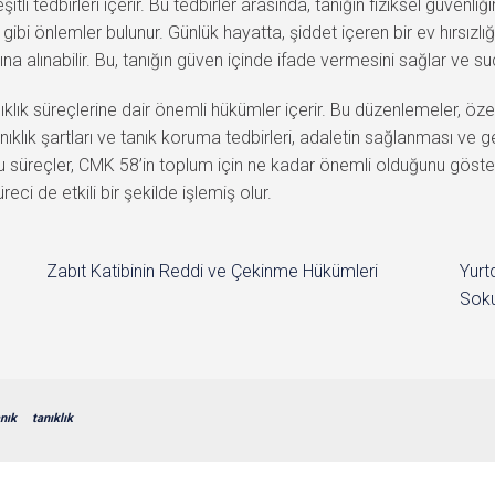
li tedbirleri içerir. Bu tedbirler arasında, tanığın fiziksel güvenliğin
ibi önlemler bulunur. Günlük hayatta, şiddet içeren bir ev hırsızlığı
tına alınabilir. Bu, tanığın güven içinde ifade vermesini sağlar ve s
klık süreçlerine dair önemli hükümler içerir. Bu düzenlemeler, özel
i tanıklık şartları ve tanık koruma tedbirleri, adaletin sağlanması 
bu süreçler, CMK 58’in toplum için ne kadar önemli olduğunu göster
eci de etkili bir şekilde işlemiş olur.
Zabıt Katibinin Reddi ve Çekinme Hükümleri
Yurt
Soku
nık
tanıklık