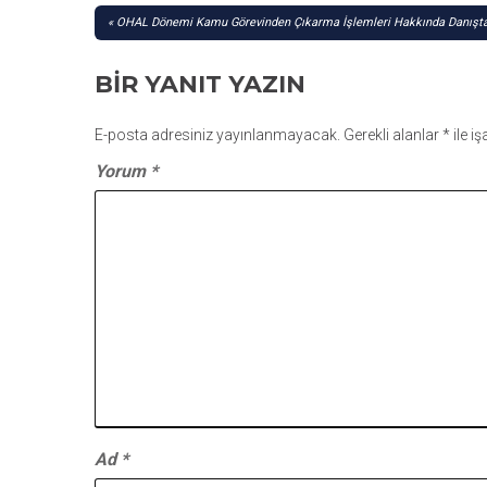
YAZI
OHAL Dönemi Kamu Görevinden Çıkarma İşlemleri Hakkında Danışta
GEZINMESI
BIR YANIT YAZIN
E-posta adresiniz yayınlanmayacak.
Gerekli alanlar
*
ile i
Yorum
*
Ad
*