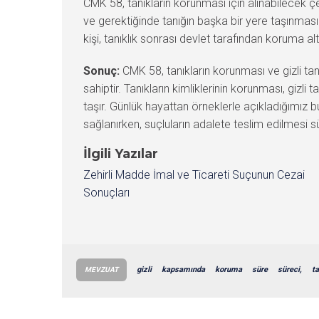
CMK 58, tanıkların korunması için alınabilecek çeşit
ve gerektiğinde tanığın başka bir yere taşınması g
kişi, tanıklık sonrası devlet tarafından koruma al
Sonuç:
CMK 58, tanıkların korunması ve gizli tanı
sahiptir. Tanıkların kimliklerinin korunması, gizl
taşır. Günlük hayattan örneklerle açıkladığımız 
sağlanırken, suçluların adalete teslim edilmesi sür
İlgili Yazılar
Zehirli Madde İmal ve Ticareti Suçunun Cezai
Sonuçları
gizli
kapsamında
koruma
süre
süreci,
ta
MEVZUAT