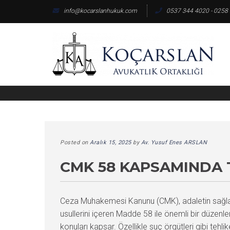
Skip
info@kocarslanhukuk.com
0537 344 4020 - 0258
to
content
Posted on
Aralık 15, 2025
by
Av. Yusuf Enes ARSLAN
CMK 58 KAPSAMINDA T
Ceza Muhakemesi Kanunu (CMK), adaletin sağlanma
usullerini içeren Madde 58 ile önemli bir düzenlem
konuları kapsar. Özellikle suç örgütleri gibi tehli