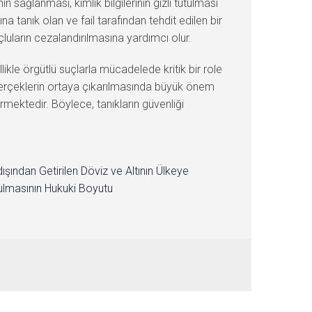
in sağlanması, kimlik bilgilerinin gizli tutulması
na tanık olan ve fail tarafından tehdit edilen bir
uçluların cezalandırılmasına yardımcı olur.
likle örgütlü suçlarla mücadelede kritik bir role
ve gerçeklerin ortaya çıkarılmasında büyük önem
mektedir. Böylece, tanıkların güvenliği
dışından Getirilen Döviz ve Altının Ülkeye
lmasının Hukuki Boyutu