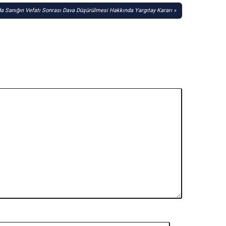
nda Sanığın Vefatı Sonrası Dava Düşürülmesi Hakkında Yargıtay Kararı