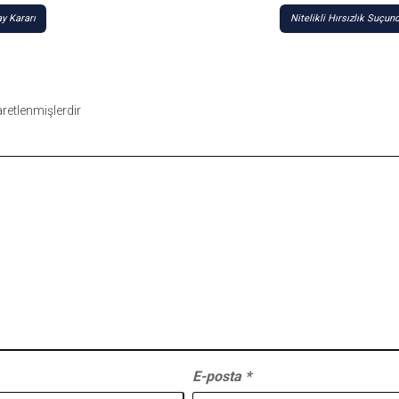
y Kararı
Nitelikli Hırsızlık Suçu
şaretlenmişlerdir
E-posta
*