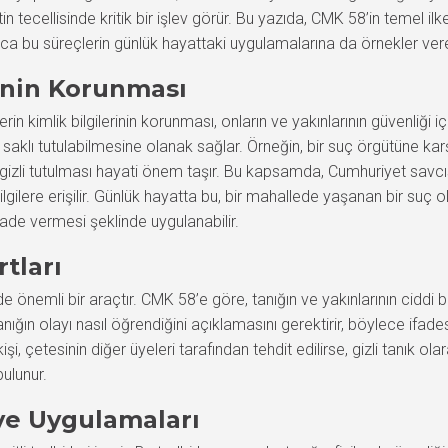
ecellisinde kritik bir işlev görür. Bu yazıda, CMK 58’in temel ilke
 Ayrıca bu süreçlerin günlük hayattaki uygulamalarına da örnekler ve
rinin Korunması
rin kimlik bilgilerinin korunması, onların ve yakınlarının güvenliği 
e saklı tutulabilmesine olanak sağlar. Örneğin, bir suç örgütüne karşı
 gizli tutulması hayati önem taşır. Bu kapsamda, Cumhuriyet savcıs
ere erişilir. Günlük hayatta bu, bir mahallede yaşanan bir suç olay
ifade vermesi şeklinde uygulanabilir.
rtları
ede önemli bir araçtır. CMK 58’e göre, tanığın ve yakınlarının ciddi b
, tanığın olayı nasıl öğrendiğini açıklamasını gerektirir, böylece ifad
kişi, çetesinin diğer üyeleri tarafından tehdit edilirse, gizli tanık ola
ulunur.
ve Uygulamaları