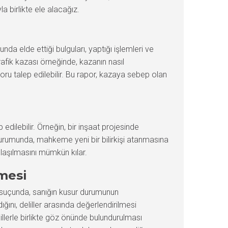
a birlikte ele alacağız.
unda elde ettiği bulguları, yaptığı işlemleri ve
trafik kazası örneğinde, kazanın nasıl
poru talep edilebilir. Bu rapor, kazaya sebep olan
 edilebilir. Örneğin, bir inşaat projesinde
 durumunda, mahkeme yeni bir bilirkişi atanmasına
ulaşılmasını mümkün kılar.
lmesi
rme suçunda, sanığın kusur durumunun
ğını, deliller arasında değerlendirilmesi
illerle birlikte göz önünde bulundurulması