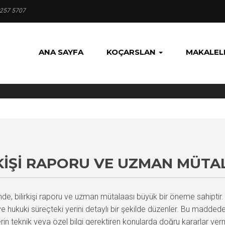
 257 5707
ANA SAYFA
KOÇARSLAN
MAKALEL
RKIŞI RAPORU VE UZMAN MÜTA
de, bilirkişi raporu ve uzman mütalaası büyük bir öneme sahipt
 ve hukuki süreçteki yerini detaylı bir şekilde düzenler. Bu maddede 
elerin teknik veya özel bilgi gerektiren konularda doğru kararlar