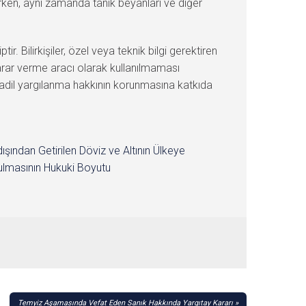
alırken, aynı zamanda tanık beyanları ve diğer
Bilirkişiler, özel veya teknik bilgi gerektiren
arar verme aracı olarak kullanılmaması
lan adil yargılanma hakkının korunmasına katkıda
dışından Getirilen Döviz ve Altının Ülkeye
lmasının Hukuki Boyutu
Temyiz Aşamasında Vefat Eden Sanık Hakkında Yargıtay Kararı