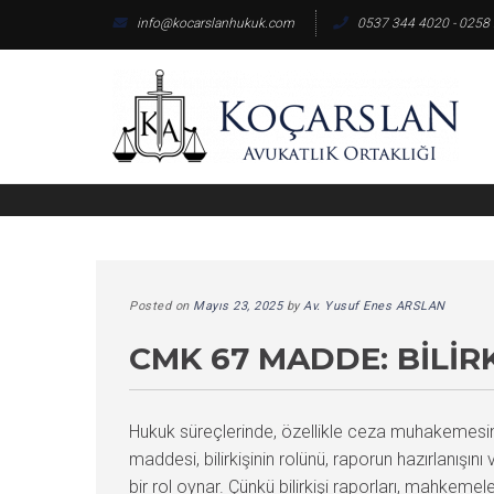
Skip
info@kocarslanhukuk.com
0537 344 4020 - 0258
to
content
Posted on
Mayıs 23, 2025
by
Av. Yusuf Enes ARSLAN
CMK 67 MADDE: BILI
Hukuk süreçlerinde, özellikle ceza muhakemesin
maddesi, bilirkişinin rolünü, raporun hazırlanışını
bir rol oynar. Çünkü bilirkişi raporları, mahkem