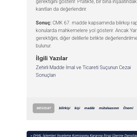
gerektiğini gösterir. Pratikte, bir bina inşaatınd
kanıtları da değerlendirir.
Sonuç:
CMK 67. madde kapsamında bilirkişi rapor
konularda mahkemelere yol gösterir. Ancak Yargı
gerektiğini, diğer delillerle birlikte değerlendir
bulunur.
İlgili Yazılar
Zehirli Madde İmal ve Ticareti Suçunun Cezai
Sonuçları
bilirkişi
kişi
madde
mütalaasının
Önemi
MEVZUAT
YAZI
OHAL İşlemleri İnceleme Komisyonu Kararına İtiraz Üzerine Danıştay