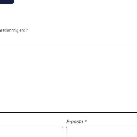
şaretlenmişlerdir
E-posta
*