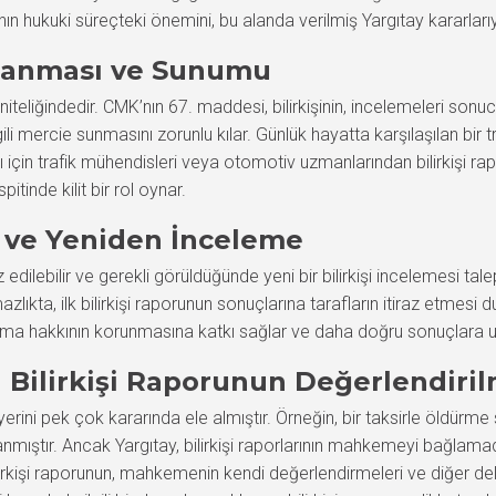
 hukuki süreçteki önemini, bu alanda verilmiş Yargıtay kararlarıyl
rlanması ve Sunumu
 niteliğindedir. CMK’nın 67. maddesi, bilirkişinin, incelemeleri sonuc
gili mercie sunmasını zorunlu kılar. Günlük hayatta karşılaşılan bir 
ı için trafik mühendisleri veya otomotiv uzmanlarından bilirkişi ra
itinde kilit bir rol oynar.
az ve Yeniden İnceleme
edilebilir ve gerekli görüldüğünde yeni bir bilirkişi incelemesi talep
lıkta, ilk bilirkişi raporunun sonuçlarına tarafların itiraz etmesi
rgılama hakkının korunmasına katkı sağlar ve daha doğru sonuçlara 
da Bilirkişi Raporunun Değerlendiri
ki yerini pek çok kararında ele almıştır. Örneğin, bir taksirle öldü
nmıştır. Ancak Yargıtay, bilirkişi raporlarının mahkemeyi bağlamadı
bilirkişi raporunun, mahkemenin kendi değerlendirmeleri ve diğer del