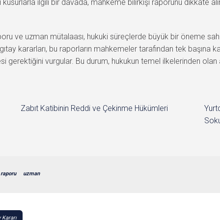
aki kusurlarla ilgili bir davada, mahkeme bilirkişi raporunu dikkate 
u ve uzman mütalaası, hukuki süreçlerde büyük bir öneme sahiptir. 
tay kararları, bu raporların mahkemeler tarafından tek başına k
ilmesi gerektiğini vurgular. Bu durum, hukukun temel ilkelerinden o
Zabıt Katibinin Reddi ve Çekinme Hükümleri
Yurt
Soku
raporu
uzman
 Kararı