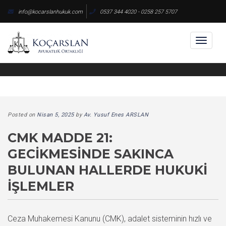
Skip
info@kocarslanhukuk.com
0537 344 4020 - 0258 257 5707
to
content
Toggl
naviga
Posted on
Nisan 5, 2025
by
Av. Yusuf Enes ARSLAN
CMK MADDE 21:
GECIKMESINDE SAKINCA
BULUNAN HALLERDE HUKUKI
İŞLEMLER
Ceza Muhakemesi Kanunu (CMK), adalet sisteminin hızlı ve