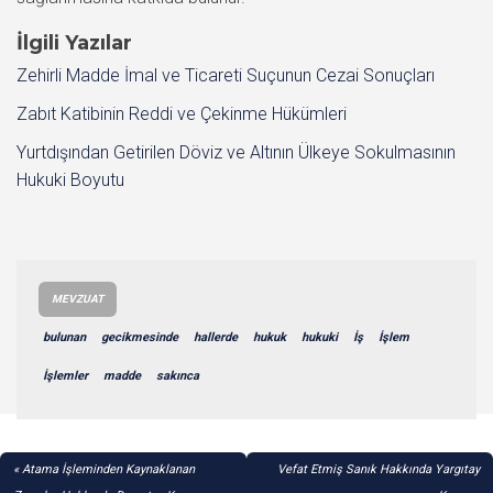
İlgili Yazılar
Zehirli Madde İmal ve Ticareti Suçunun Cezai Sonuçları
Zabıt Katibinin Reddi ve Çekinme Hükümleri
Yurtdışından Getirilen Döviz ve Altının Ülkeye Sokulmasının
Hukuki Boyutu
MEVZUAT
bulunan
gecikmesinde
hallerde
hukuk
hukuki
İş
İşlem
İşlemler
madde
sakınca
YAZI
Atama İşleminden Kaynaklanan
Vefat Etmiş Sanık Hakkında Yargıtay