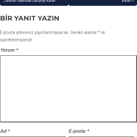
GEZINMESI
Zararlar Hakkında Danıştay Kararı
Kararı
BIR YANIT YAZIN
E-posta adresiniz yayınlanmayacak.
Gerekli alanlar
*
ile
işaretlenmişlerdir
Yorum
*
Ad
*
E-posta
*