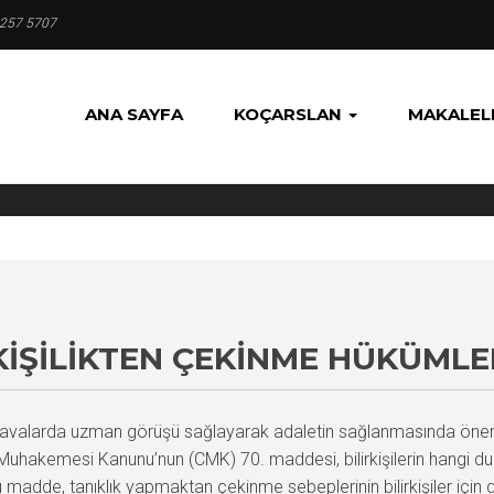
 257 5707
ANA SAYFA
KOÇARSLAN
MAKALEL
KIŞILIKTEN ÇEKINME HÜKÜMLE
k davalarda uzman görüşü sağlayarak adaletin sağlanmasında önemli
hakemesi Kanunu’nun (CMK) 70. maddesi, bilirkişilerin hangi du
 Bu madde, tanıklık yapmaktan çekinme sebeplerinin bilirkişiler içi