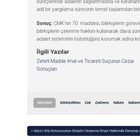
süreçlerinde adaletin sağlanmasına ve kararların o
adil bir yargılama sürecinin temel taşlarından biri
Sonuç:
CMK’nın 70. maddesi, bilirkişilerin görevler
bilirkişilerin çekinme hakkını kullanarak dava sü
adalet sisteminin bütünlüğünü korumak adına krit
İlgili Yazılar
Zehirli Madde İmal ve Ticareti Suçunun Cezai
Sonuçları
bilirkişilikten
Çek
Çekinme
hüküm
hüküml
MEVZUAT
YAZI
Geçici Köy Korucusunun Disiplin Cezasına İtirazı Hakkında Danıştay 