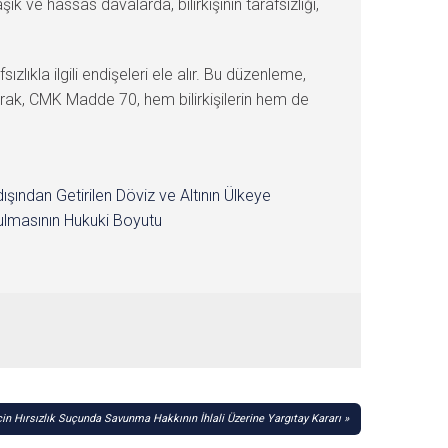
k ve hassas davalarda, bilirkişinin tarafsızlığı,
ızlıkla ilgili endişeleri ele alır. Bu düzenleme,
olarak, CMK Madde 70, hem bilirkişilerin hem de
dışından Getirilen Döviz ve Altının Ülkeye
lmasının Hukuki Boyutu
çin Hırsızlık Suçunda Savunma Hakkının İhlali Üzerine Yargıtay Kararı