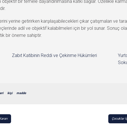
bjektif bir temele dayandırılmasına katkı sağlar. Özellikle karmaşı
dir.
ini yerine getirirken karşılaşabilecekleri çıkar çatışmaları ve tarafs
reçlerinde adil ve objektif kalabilmeleri için bir yol sunar. Sonuç 
ik bir öneme sahiptir.
Zabıt Katibinin Reddi ve Çekinme Hükümleri
Yurt
Soku
eri
kişi
madde
Kararı
Çocuklar İ