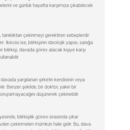
çelerini ve günlük hayatta karşımıza çıkabilecek
, tanıklıktan çekinmeyi gerektiren sebeplerdir.
 İkincisi ise, bilirkişinin ideolojik yapısı, sanığa
 bilirkişi, davada görev alacak kişiye karşı
lanabilir.
k davada yargılanan şirketin kendisinin veya
r. Benzer şekilde, bir doktor, yakın bir
nı koruyamayacağını düşünerek çekinebilir.
inde, bilirkişilik görevi sırasında çıkar
görevden çekinmeleri mümkün hale gelir. Bu, dava