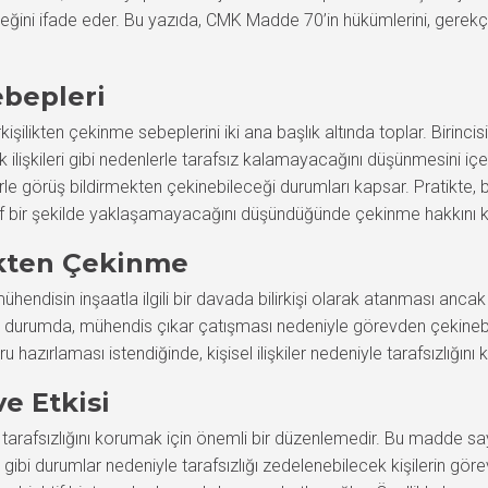
leceğini ifade eder. Bu yazıda, CMK Madde 70’in hükümlerini, gerek
ebepleri
likten çekinme sebeplerini iki ana başlık altında toplar. Birincisi
k ilişkileri gibi nedenlerle tarafsız kalamayacağını düşünmesini içerir.
e görüş bildirmekten çekinebileceği durumları kapsar. Pratikte, bir
if bir şekilde yaklaşamayacağını düşündüğünde çekinme hakkını kul
likten Çekinme
mühendisin inşaatla ilgili bir davada bilirkişi olarak atanması anca
 Bu durumda, mühendis çıkar çatışması nedeniyle görevden çekinebili
u hazırlaması istendiğinde, kişisel ilişkiler nedeniyle tarafsızlığı
e Etkisi
arafsızlığını korumak için önemli bir düzenlemedir. Bu madde sayes
ler gibi durumlar nedeniyle tarafsızlığı zedelenebilecek kişilerin 