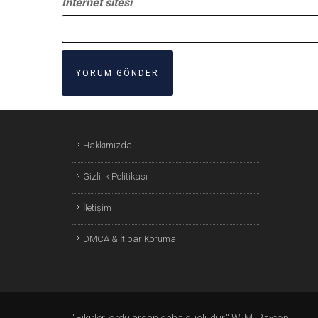
İnternet sitesi
Hakkımızda
Gizlilik Politikası
İletişim
DMCA & İtibar Koruma