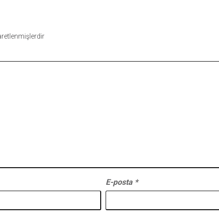
şaretlenmişlerdir
E-posta
*