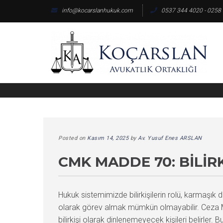
Skip
info@kocarslanhukuk.com
0537 344 4020 - 0258
to
content
Posted on
Kasım 14, 2025
by
Av. Yusuf Enes ARSLAN
CMK MADDE 70: BILIR
Hukuk sistemimizde bilirkişilerin rolü, karmaşı
olarak görev almak mümkün olmayabilir. Ceza Mu
bilirkişi olarak dinlenemeyecek kişileri belirler.