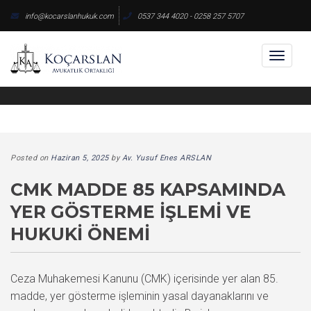
Skip
info@kocarslanhukuk.com
0537 344 4020 - 0258 257 5707
to
content
Toggl
naviga
Posted on
Haziran 5, 2025
by
Av. Yusuf Enes ARSLAN
CMK MADDE 85 KAPSAMINDA
YER GÖSTERME İŞLEMI VE
HUKUKI ÖNEMI
Ceza Muhakemesi Kanunu (CMK) içerisinde yer alan 85.
madde, yer gösterme işleminin yasal dayanaklarını ve