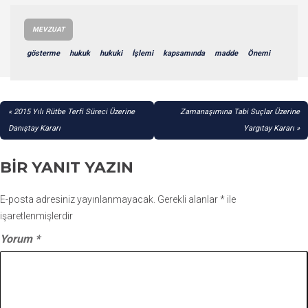
MEVZUAT
gösterme
hukuk
hukuki
İşlemi
kapsamında
madde
Önemi
YAZI
2015 Yılı Rütbe Terfi Süreci Üzerine
Zamanaşımına Tabi Suçlar Üzerine
GEZINMESI
Danıştay Kararı
Yargıtay Kararı
BIR YANIT YAZIN
E-posta adresiniz yayınlanmayacak.
Gerekli alanlar
*
ile
işaretlenmişlerdir
Yorum
*