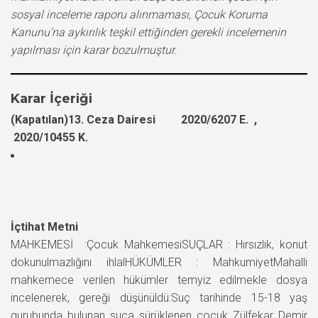
sosyal inceleme raporu alınmaması, Çocuk Koruma
Kanunu’na aykırılık teşkil ettiğinden gerekli incelemenin
yapılması için karar bozulmuştur.
Karar İçeriği
(Kapatılan)13. Ceza Dairesi 2020/6207 E. ,
2020/10455 K.
İçtihat Metni
MAHKEMESİ :Çocuk MahkemesiSUÇLAR : Hırsızlık, konut
dokunulmazlığını ihlalHÜKÜMLER : MahkumiyetMahalli
mahkemece verilen hükümler temyiz edilmekle dosya
incelenerek, gereği düşünüldü:Suç tarihinde 15-18 yaş
gurubunda bulunan suça sürüklenen çocuk Zülfekar Demir