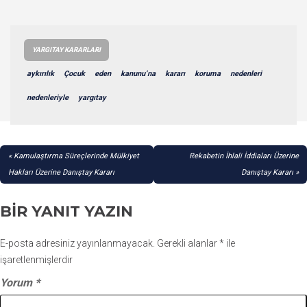
YARGITAY KARARLARI
aykırılık
Çocuk
eden
kanunu’na
kararı
koruma
nedenleri
nedenleriyle
yargıtay
YAZI
Kamulaştırma Süreçlerinde Mülkiyet
Rekabetin İhlali İddiaları Üzerine
GEZINMESI
Hakları Üzerine Danıştay Kararı
Danıştay Kararı
BIR YANIT YAZIN
E-posta adresiniz yayınlanmayacak.
Gerekli alanlar
*
ile
işaretlenmişlerdir
Yorum
*