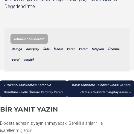
Değerlendirme
DANIŞTAY KARARLARI
damga
danıştay
İade
İadesi
karar
kararı
talepleri
Üzerine
vergi
vergisi
YAZI
Tüketici Mahkemesi Kararının
Karar Düzeltme Talebinin Reddi ve Para
GEZINMESI
Düzeltme Talebi Üzerine Yargıtay Kararı
Cezası Hakkında Yargıtay Kararı
BIR YANIT YAZIN
E-posta adresiniz yayınlanmayacak.
Gerekli alanlar
*
ile
işaretlenmişlerdir