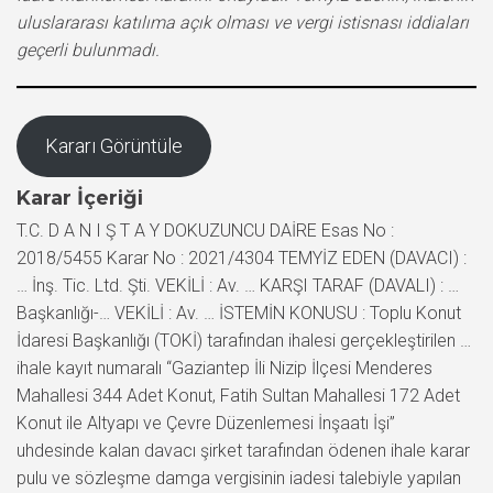
uluslararası katılıma açık olması ve vergi istisnası iddiaları
geçerli bulunmadı.
Kararı Görüntüle
Karar İçeriği
T.C. D A N I Ş T A Y DOKUZUNCU DAİRE Esas No :
2018/5455 Karar No : 2021/4304 TEMYİZ EDEN (DAVACI) :
… İnş. Tic. Ltd. Şti. VEKİLİ : Av. … KARŞI TARAF (DAVALI) : …
Başkanlığı-… VEKİLİ : Av. … İSTEMİN KONUSU : Toplu Konut
İdaresi Başkanlığı (TOKİ) tarafından ihalesi gerçekleştirilen …
ihale kayıt numaralı “Gaziantep İli Nizip İlçesi Menderes
Mahallesi 344 Adet Konut, Fatih Sultan Mahallesi 172 Adet
Konut ile Altyapı ve Çevre Düzenlemesi İnşaatı İşi”
uhdesinde kalan davacı şirket tarafından ödenen ihale karar
pulu ve sözleşme damga vergisinin iadesi talebiyle yapılan