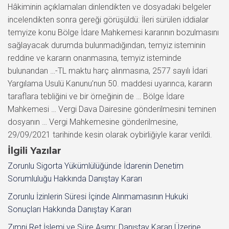
Hâkiminin açıklamaları dinlendikten ve dosyadaki belgeler
incelendikten sonra gereği görüşüldü: İleri sürülen iddialar
temyize konu Bölge İdare Mahkemesi kararının bozulmasını
sağlayacak durumda bulunmadığından, temyiz isteminin
reddine ve kararın onanmasına, temyiz isteminde
bulunandan …-TL maktu harç alınmasına, 2577 sayılı İdari
Yargılama Usulü Kanunu’nun 50. maddesi uyarınca, kararın
taraflara tebliğini ve bir örneğinin de … Bölge İdare
Mahkemesi … Vergi Dava Dairesine gönderilmesini teminen
dosyanın … Vergi Mahkemesine gönderilmesine,
29/09/2021 tarihinde kesin olarak oybirliğiyle karar verildi.
İlgili Yazılar
Zorunlu Sigorta Yükümlülüğünde İdarenin Denetim
Sorumluluğu Hakkında Danıştay Kararı
Zorunlu İzinlerin Süresi İçinde Alınmamasının Hukuki
Sonuçları Hakkında Danıştay Kararı
Zımni Ret İşlemi ve Süre Aşımı: Danıştay Kararı Üzerine