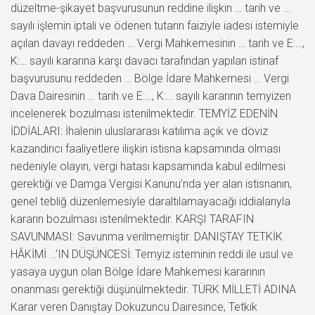
düzeltme-şikayet başvurusunun reddine ilişkin … tarih ve …
sayılı işlemin iptali ve ödenen tutarın faiziyle iadesi istemiyle
açılan davayı reddeden … Vergi Mahkemesinin … tarih ve E:…,
K:… sayılı kararına karşı davacı tarafından yapılan istinaf
başvurusunu reddeden … Bölge İdare Mahkemesi … Vergi
Dava Dairesinin … tarih ve E:…, K:… sayılı kararının temyizen
incelenerek bozulması istenilmektedir. TEMYİZ EDENİN
İDDİALARI: İhalenin uluslararası katılıma açık ve döviz
kazandırıcı faaliyetlere ilişkin istisna kapsamında olması
nedeniyle olayın, vergi hatası kapsamında kabul edilmesi
gerektiği ve Damga Vergisi Kanunu’nda yer alan istisnanın,
genel tebliğ düzenlemesiyle daraltılamayacağı iddialarıyla
kararın bozulması istenilmektedir. KARŞI TARAFIN
SAVUNMASI: Savunma verilmemiştir. DANIŞTAY TETKİK
HÂKİMİ …’IN DÜŞÜNCESİ: Temyiz isteminin reddi ile usul ve
yasaya uygun olan Bölge İdare Mahkemesi kararının
onanması gerektiği düşünülmektedir. TÜRK MİLLETİ ADINA
Karar veren Danıştay Dokuzuncu Dairesince, Tetkik