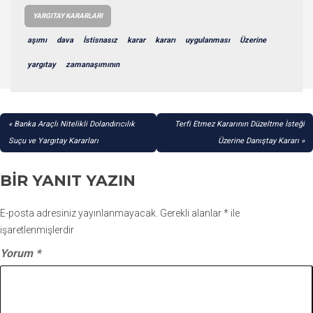
YARGITAY KARARLARI
aşımı
dava
İstisnasız
karar
kararı
uygulanması
Üzerine
yargıtay
zamanaşımının
YAZI
Banka Araçlı Nitelikli Dolandırıcılık
Terfi Etmez Kararının Düzeltme İsteği
GEZINMESI
Suçu ve Yargıtay Kararları
Üzerine Danıştay Kararı
BIR YANIT YAZIN
E-posta adresiniz yayınlanmayacak.
Gerekli alanlar
*
ile
işaretlenmişlerdir
Yorum
*