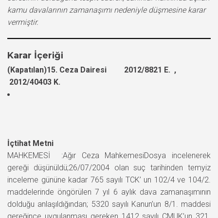
kamu davalarının zamanaşımı nedeniyle düşmesine karar
vermiştir.
Karar İçeriği
(Kapatılan)15. Ceza Dairesi 2012/8821 E. ,
2012/40403 K.
İçtihat Metni
MAHKEMESİ :Ağır Ceza MahkemesiDosya incelenerek
gereği düşünüldü;26/07/2004 olan suç tarihinden temyiz
inceleme gününe kadar 765 sayılı TCK’ un 102/4 ve 104/2.
maddelerinde öngörülen 7 yıl 6 aylık dava zamanaşımının
dolduğu anlaşıldığından; 5320 sayılı Kanun’un 8/1. maddesi
gereğince uygulanması gereken 1412 sayılı CMUK’un 321.