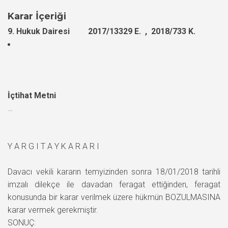
Karar İçeriği
9. Hukuk Dairesi 2017/13329 E. , 2018/733 K.
İçtihat Metni
…
Y A R G I T A Y K A R A R I
Davacı vekili kararın temyizinden sonra 18/01/2018 tarihli
imzalı dilekçe ile davadan feragat ettiğinden, feragat
konusunda bir karar verilmek üzere hükmün BOZULMASINA
karar vermek gerekmiştir.
SONUÇ: