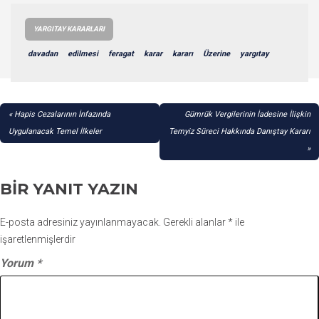
YARGITAY KARARLARI
davadan
edilmesi
feragat
karar
kararı
Üzerine
yargıtay
YAZI
Hapis Cezalarının İnfazında
Gümrük Vergilerinin İadesine İlişkin
GEZINMESI
Uygulanacak Temel İlkeler
Temyiz Süreci Hakkında Danıştay Kararı
BIR YANIT YAZIN
E-posta adresiniz yayınlanmayacak.
Gerekli alanlar
*
ile
işaretlenmişlerdir
Yorum
*