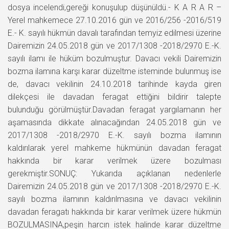
dosya incelendi,gereği konuşulup düşünüldü.- K A R A R –
Yerel mahkemece 27.10.2016 gün ve 2016/256 -2016/519
E.- K. sayılı hükmün davalı tarafından temyiz edilmesi üzerine
Dairemizin 24.05.2018 gün ve 2017/1308 -2018/2970 E.-K.
sayılı ilamı ile hüküm bozulmuştur. Davacı vekili Dairemizin
bozma ilamına karşı karar düzeltme isteminde bulunmuş ise
de, davacı vekilinin 24.10.2018 tarihinde kayda giren
dilekçesi ile davadan feragat ettiğini bildirir talepte
bulunduğu görülmüştür.Davadan feragat yargılamanın her
aşamasında dikkate alınacağından 24.05.2018 gün ve
2017/1308 -2018/2970 E.-K. sayılı bozma ilamının
kaldırılarak yerel mahkeme hükmünün davadan feragat
hakkında bir karar verilmek üzere bozulması
gerekmiştir.SONUÇ: Yukarıda açıklanan nedenlerle
Dairemizin 24.05.2018 gün ve 2017/1308 -2018/2970 E.-K.
sayılı bozma ilamının kaldırılmasına ve davacı vekilinin
davadan feragatı hakkında bir karar verilmek üzere hükmün
BOZULMASINA,peşin harcın istek halinde karar düzeltme