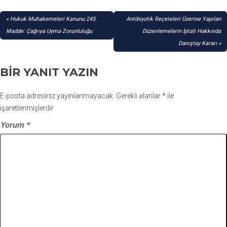
YAZI
Hukuk Muhakemeleri Kanunu 245.
Antibiyotik Reçeteleri Üzerine Yapılan
GEZINMESI
Madde: Çağrıya Uyma Zorunluluğu
Düzenlemelerin İptali Hakkında
Danıştay Kararı
BIR YANIT YAZIN
E-posta adresiniz yayınlanmayacak.
Gerekli alanlar
*
ile
işaretlenmişlerdir
Yorum
*