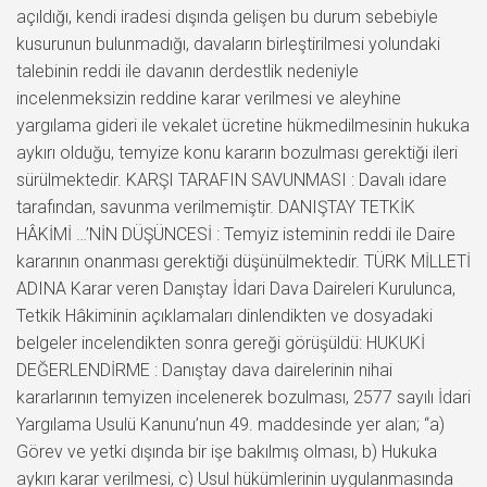
açıldığı, kendi iradesi dışında gelişen bu durum sebebiyle
kusurunun bulunmadığı, davaların birleştirilmesi yolundaki
talebinin reddi ile davanın derdestlik nedeniyle
incelenmeksizin reddine karar verilmesi ve aleyhine
yargılama gideri ile vekalet ücretine hükmedilmesinin hukuka
aykırı olduğu, temyize konu kararın bozulması gerektiği ileri
sürülmektedir. KARŞI TARAFIN SAVUNMASI : Davalı idare
tarafından, savunma verilmemiştir. DANIŞTAY TETKİK
HÂKİMİ …’NİN DÜŞÜNCESİ : Temyiz isteminin reddi ile Daire
kararının onanması gerektiği düşünülmektedir. TÜRK MİLLETİ
ADINA Karar veren Danıştay İdari Dava Daireleri Kurulunca,
Tetkik Hâkiminin açıklamaları dinlendikten ve dosyadaki
belgeler incelendikten sonra gereği görüşüldü: HUKUKİ
DEĞERLENDİRME : Danıştay dava dairelerinin nihai
kararlarının temyizen incelenerek bozulması, 2577 sayılı İdari
Yargılama Usulü Kanunu’nun 49. maddesinde yer alan; “a)
Görev ve yetki dışında bir işe bakılmış olması, b) Hukuka
aykırı karar verilmesi, c) Usul hükümlerinin uygulanmasında