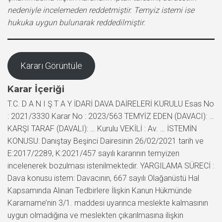
nedeniyle incelemeden reddetmiştir. Temyiz istemi ise
hukuka uygun bulunarak reddedilmiştir.
Kararı Görüntüle
Karar İçeriği
T.C. D A N I Ş T A Y İDARİ DAVA DAİRELERİ KURULU Esas No
: 2021/3330 Karar No : 2023/563 TEMYİZ EDEN (DAVACI): …
KARŞI TARAF (DAVALI): … Kurulu VEKİLİ : Av. … İSTEMİN
KONUSU: Danıştay Beşinci Dairesinin 26/02/2021 tarih ve
E:2017/2289, K:2021/457 sayılı kararının temyizen
incelenerek bozulması istenilmektedir. YARGILAMA SÜRECİ :
Dava konusu istem: Davacının, 667 sayılı Olağanüstü Hal
Kapsamında Alınan Tedbirlere İlişkin Kanun Hükmünde
Kararname’nin 3/1. maddesi uyarınca meslekte kalmasının
uygun olmadığına ve meslekten çıkarılmasına ilişkin