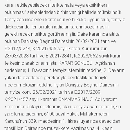
kararı etkileyebilecek nitelikte hata veya eksikliklerin
bulunması” sebeplerinden birinin varlığı hâlinde mümkündür.
Temyizen incelenen karar usul ve hukuka uygun olup, temyiz
dilekçesinde ileri sürülen iddialar kararın bozulmasını
gerektirecek nitelikte görülmemiştir. Daire kararında atıfta
bulunan Danıştay Beşinci Dairesinin 26/02/2021 tarih ve
E:2017/5244, K:2021/455 sayılı kararı, Kurulumuzun
23/03/2023 tarih ve E:2021/2841, K:2023/562 sayılı kararı
ile kesin olarak onanmıştır. KARAR SONUCU : Açıklanan
nedenlerle; 1. Davacının temyiz isteminin reddine, 2. Davanın
yukarıda özetlenen gerekçeyle derdestlik nedeniyle
incelenmeksizin reddine ilişkin Danıştay Beşinci Dairesinin
temyize konu 26/02/2021 tarih ve E:2017/2289,
K:2021/457 sayılı kararının ONANMASINA, 3. Adli yardım
kararından dolayı ertelenmiş olan temyiz aşamasına ilişkin
yargılama giderinin, 6100 sayılı Hukuk Muhakemeleri
Kanunu’nun 339. maddesinin 1. fıkrası uyarınca davacıdan
tahsili için Dairesince müzekkere yazılmasına, 4. Kesin