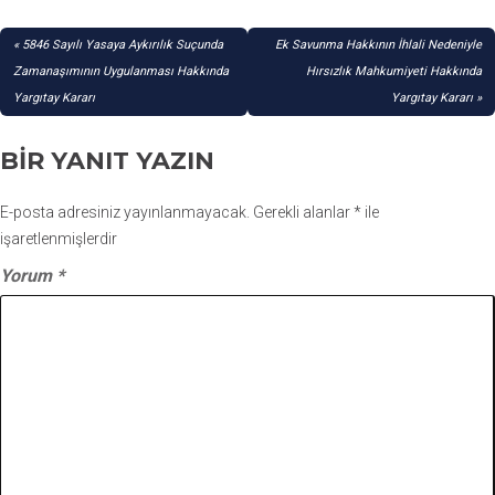
YAZI
5846 Sayılı Yasaya Aykırılık Suçunda
Ek Savunma Hakkının İhlali Nedeniyle
GEZINMESI
Zamanaşımının Uygulanması Hakkında
Hırsızlık Mahkumiyeti Hakkında
Yargıtay Kararı
Yargıtay Kararı
BIR YANIT YAZIN
E-posta adresiniz yayınlanmayacak.
Gerekli alanlar
*
ile
işaretlenmişlerdir
Yorum
*