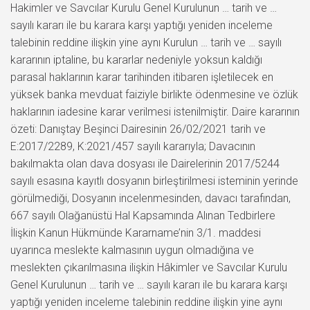
Hakimler ve Savcılar Kurulu Genel Kurulunun … tarih ve …
sayılı kararı ile bu karara karşı yaptığı yeniden inceleme
talebinin reddine ilişkin yine aynı Kurulun … tarih ve … sayılı
kararının iptaline, bu kararlar nedeniyle yoksun kaldığı
parasal haklarının karar tarihinden itibaren işletilecek en
yüksek banka mevduat faiziyle birlikte ödenmesine ve özlük
haklarının iadesine karar verilmesi istenilmiştir. Daire kararının
özeti: Danıştay Beşinci Dairesinin 26/02/2021 tarih ve
E:2017/2289, K:2021/457 sayılı kararıyla; Davacının
bakılmakta olan dava dosyası ile Dairelerinin 2017/5244
sayılı esasına kayıtlı dosyanın birleştirilmesi isteminin yerinde
görülmediği, Dosyanın incelenmesinden, davacı tarafından,
667 sayılı Olağanüstü Hal Kapsamında Alınan Tedbirlere
İlişkin Kanun Hükmünde Kararname’nin 3/1. maddesi
uyarınca meslekte kalmasının uygun olmadığına ve
meslekten çıkarılmasına ilişkin Hâkimler ve Savcılar Kurulu
Genel Kurulunun … tarih ve … sayılı kararı ile bu karara karşı
yaptığı yeniden inceleme talebinin reddine ilişkin yine aynı