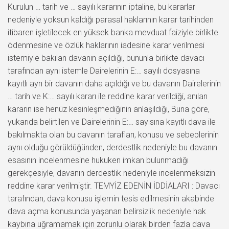
Kurulun … tarih ve … sayılı kararının iptaline, bu kararlar
nedeniyle yoksun kaldığı parasal haklarının karar tarihinden
itibaren işletilecek en yüksek banka mevduat faiziyle birlikte
ödenmesine ve özlük haklarının iadesine karar verilmesi
istemiyle bakılan davanın açıldığı, bununla birlikte davacı
tarafından aynı istemle Dairelerinin E:… sayılı dosyasına
kayıtlı ayrı bir davanın daha açıldığı ve bu davanın Dairelerinin
… tarih ve K:… sayılı kararı ile reddine karar verildiği, anılan
kararın ise henüz kesinleşmediğinin anlaşıldığı, Buna göre,
yukarıda belirtilen ve Dairelerinin E:… sayısına kayıtlı dava ile
bakılmakta olan bu davanın tarafları, konusu ve sebeplerinin
aynı olduğu görüldüğünden, derdestlik nedeniyle bu davanın
esasının incelenmesine hukuken imkan bulunmadığı
gerekçesiyle, davanın derdestlik nedeniyle incelenmeksizin
reddine karar verilmiştir. TEMYİZ EDENİN İDDİALARI : Davacı
tarafından, dava konusu işlemin tesis edilmesinin akabinde
dava açma konusunda yaşanan belirsizlik nedeniyle hak
kaybına uğramamak için zorunlu olarak birden fazla dava